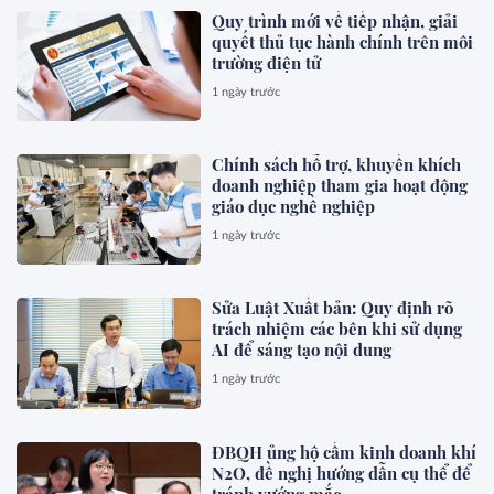
Quy trình mới về tiếp nhận, giải
quyết thủ tục hành chính trên môi
trường điện tử
1 ngày trước
Chính sách hỗ trợ, khuyến khích
doanh nghiệp tham gia hoạt động
giáo dục nghề nghiệp
1 ngày trước
Sửa Luật Xuất bản: Quy định rõ
trách nhiệm các bên khi sử dụng
AI để sáng tạo nội dung
1 ngày trước
ĐBQH ủng hộ cấm kinh doanh khí
N2O, đề nghị hướng dẫn cụ thể để
tránh vướng mắc