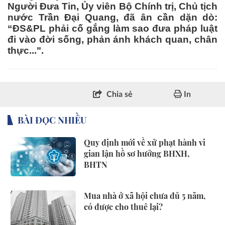
Người Đưa Tin, Ủy viên Bộ Chính trị, Chủ tịch
nước Trần Đại Quang, đã ân cần dặn dò:
“ĐS&PL phải cố gắng làm sao đưa pháp luật
đi vào đời sống, phản ánh khách quan, chân
thực...".
Chia sẻ
In
BÀI ĐỌC NHIỀU
Quy định mới về xử phạt hành vi
gian lận hồ sơ hưởng BHXH,
BHTN
Mua nhà ở xã hội chưa đủ 5 năm,
có được cho thuê lại?