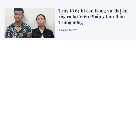
Truy tố 65 bị can trong vụ 'đại án'
xảy ra tại Viện Pháp y tâm thần
Trung ương
1 ngày trước
Đề xuất bỏ quy định về sát hạch
và cấp chứng chỉ hành nghề kiến
trúc
1 ngày trước
Đề xuất mô hình cơ quan xuất
bản, truyền thông chủ lực quốc gia
1 ngày trước
Chính phủ đề xuất bổ sung quy
định bảo vệ người tố giác hành vi