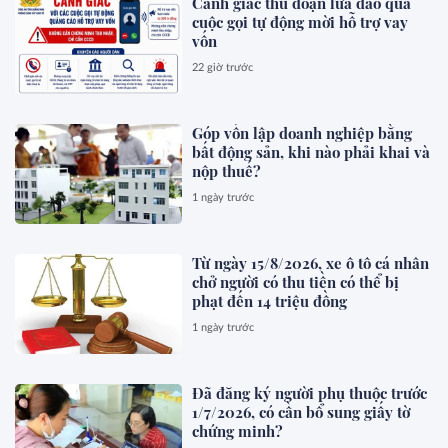
Cảnh giác thủ đoạn lừa đảo qua
cuộc gọi tự động mời hỗ trợ vay
vốn
22 giờ trước
Góp vốn lập doanh nghiệp bằng
bất động sản, khi nào phải khai và
nộp thuế?
1 ngày trước
Từ ngày 15/8/2026, xe ô tô cá nhân
chở người có thu tiền có thể bị
phạt đến 14 triệu đồng
1 ngày trước
Đã đăng ký người phụ thuộc trước
1/7/2026, có cần bổ sung giấy tờ
chứng minh?