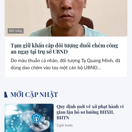
Đời sống
Tạm giữ khẩn cấp đối tượng đuổi chém công
an ngay tại trụ sở UBND
Do mâu thuẫn cá nhân, đối tượng Tạ Quang Minh, đã
dùng dao chém vào tay một cán bộ UBND...
MỚI CẬP NHẬT
Quy định mới về xử phạt hành vi
gian lận hồ sơ hưởng BHXH,
BHTN
2 giờ trước