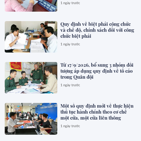
1 ngày trước
Quy định về biệt phái công chức
và chế độ, chính sách đối với công
chức biệt phái
1 ngày trước
Từ 17/9/2026, bổ sung 3 nhóm đối
tượng áp dụng quy định về tố cáo
trong Quân đội
1 ngày trước
Một số quy định mới về thực hiện
thủ tục hành chính theo cơ chế
một cửa, một cửa liên thông
1 ngày trước