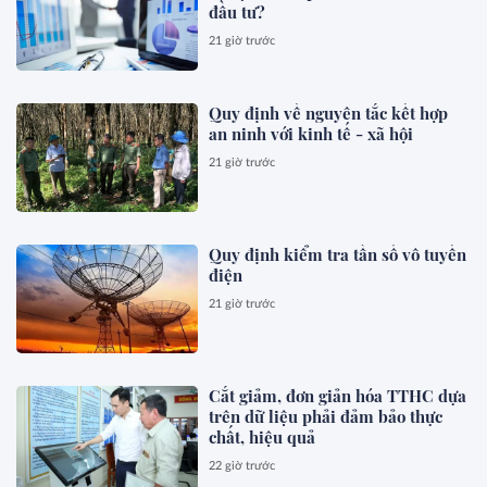
đầu tư?
21 giờ trước
Quy định về nguyên tắc kết hợp
an ninh với kinh tế - xã hội
21 giờ trước
Quy định kiểm tra tần số vô tuyến
điện
21 giờ trước
Cắt giảm, đơn giản hóa TTHC dựa
trên dữ liệu phải đảm bảo thực
chất, hiệu quả
22 giờ trước