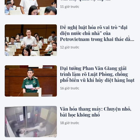
11 giờ trước
Đề nghị luật hóa rõ vai trò “đại
diện nước chủ nhà” của
Petrovietnam trong khai thác dầu
khí
12 giờ trước
Đại tướng Phan Văn Giang giải
trình làm rõ Luật Phòng, chống
phổ biến vũ khí hủy diệt hàng loạt
16 giờ trước
Văn hóa thang máy: Chuyện nhỏ,
bài học không nhỏ
18 giờ trước