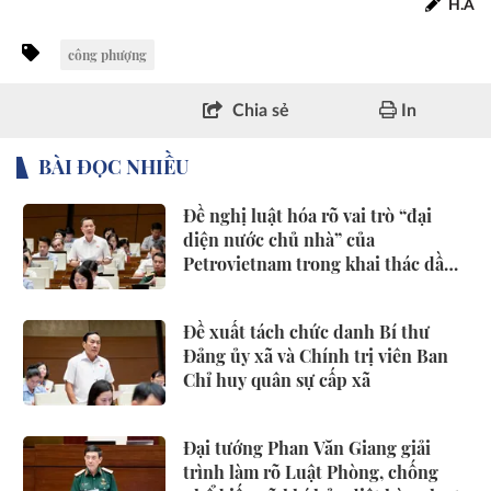
H.A
công phượng
Chia sẻ
In
BÀI ĐỌC NHIỀU
Đề nghị luật hóa rõ vai trò “đại
diện nước chủ nhà” của
Petrovietnam trong khai thác dầu
khí
Đề xuất tách chức danh Bí thư
Đảng ủy xã và Chính trị viên Ban
Chỉ huy quân sự cấp xã
Đại tướng Phan Văn Giang giải
trình làm rõ Luật Phòng, chống