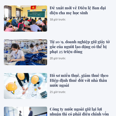
Đề xuất mới về Điều lệ Ban đại
diện cha mẹ học sinh
18 giờ trước
Từ 10/9, doanh nghiệp giữ giấy tờ
gốc của người lao động có thể bị
phạt 25 triệu đồng
20 giờ trước
Hồ sơ miễn thuế, giảm thuế theo
Hiệp định thuế đối với nhà thầu
nước ngoài
21 giờ trước
Công ty nước ngoài giữ lại lợi
nhuận thì có phải điều chỉnh vốn