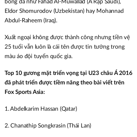
bóng đá như Fahad Al-Muwallad (Ả Rập Saudi),
Eldor Shomurodov (Uzbekistan) hay Mohannad
Abdul-Raheem (Iraq).
Xuất ngoại không được thành công nhưng tiền vệ
25 tuổi vẫn luôn là cái tên được tin tưởng trong
màu áo đội tuyển quốc gia.
Top 10 gương mặt triển vọng tại U23 châu Á 2016
đã phát triển được tiềm năng theo bài viết trên
Fox Sports Asia:
1. Abdelkarim Hassan (Qatar)
2. Chanathip Songkrasin (Thái Lan)