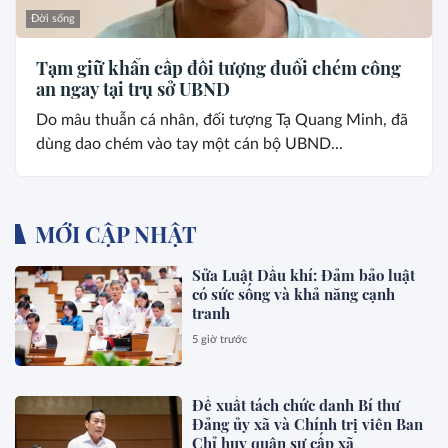
Đời sống
Tạm giữ khẩn cấp đối tượng đuổi chém công
an ngay tại trụ sở UBND
Do mâu thuẫn cá nhân, đối tượng Tạ Quang Minh, đã
dùng dao chém vào tay một cán bộ UBND...
MỚI CẬP NHẬT
Sửa Luật Dầu khí: Đảm bảo luật
có sức sống và khả năng cạnh
tranh
5 giờ trước
Đề xuất tách chức danh Bí thư
Đảng ủy xã và Chính trị viên Ban
Chỉ huy quân sự cấp xã