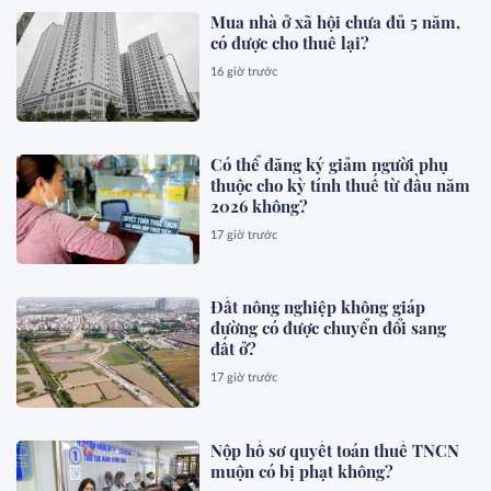
Mua nhà ở xã hội chưa đủ 5 năm,
có được cho thuê lại?
16 giờ trước
Có thể đăng ký giảm người phụ
thuộc cho kỳ tính thuế từ đầu năm
2026 không?
17 giờ trước
Đất nông nghiệp không giáp
đường có được chuyển đổi sang
đất ở?
17 giờ trước
Nộp hồ sơ quyết toán thuế TNCN
muộn có bị phạt không?