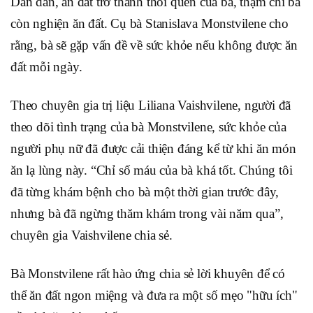
Dần dần, ăn đất trở thành thói quen của bà, thậm chí bà
còn nghiện ăn đất. Cụ bà Stanislava Monstvilene cho
rằng, bà sẽ gặp vấn đề về sức khỏe nếu không được ăn
đất mỗi ngày.
Theo chuyên gia trị liệu Liliana Vaishvilene, người đã
theo dõi tình trạng của bà Monstvilene, sức khỏe của
người phụ nữ đã được cải thiện đáng kể từ khi ăn món
ăn lạ lùng này. “Chỉ số máu của bà khá tốt. Chúng tôi
đã từng khám bệnh cho bà một thời gian trước đây,
nhưng bà đã ngừng thăm khám trong vài năm qua”,
chuyên gia Vaishvilene chia sẻ.
Bà Monstvilene rất hào ứng chia sẻ lời khuyên để có
thể ăn đất ngon miệng và đưa ra một số mẹo "hữu ích"