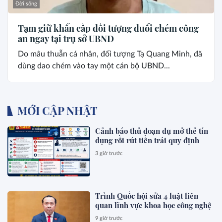
Đời sống
Tạm giữ khẩn cấp đối tượng đuổi chém công
an ngay tại trụ sở UBND
Do mâu thuẫn cá nhân, đối tượng Tạ Quang Minh, đã
dùng dao chém vào tay một cán bộ UBND...
MỚI CẬP NHẬT
Cảnh báo thủ đoạn dụ mở thẻ tín
dụng rồi rút tiền trái quy định
3 giờ trước
Trình Quốc hội sửa 4 luật liên
quan lĩnh vực khoa học công nghệ
9 giờ trước