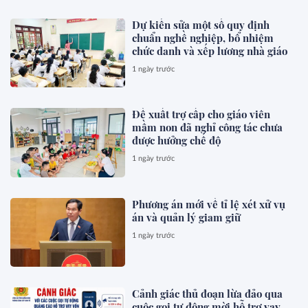
Dự kiến sửa một số quy định
chuẩn nghề nghiệp, bổ nhiệm
chức danh và xếp lương nhà giáo
1 ngày trước
Đề xuất trợ cấp cho giáo viên
mầm non đã nghỉ công tác chưa
được hưởng chế độ
1 ngày trước
Phương án mới về tỉ lệ xét xử vụ
án và quản lý giam giữ
1 ngày trước
Cảnh giác thủ đoạn lừa đảo qua
cuộc gọi tự động mời hỗ trợ vay