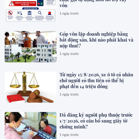
vốn
1 ngày trước
Góp vốn lập doanh nghiệp bằng
bất động sản, khi nào phải khai và
nộp thuế?
1 ngày trước
Từ ngày 15/8/2026, xe ô tô cá nhân
chở người có thu tiền có thể bị
phạt đến 14 triệu đồng
1 ngày trước
Đã đăng ký người phụ thuộc trước
1/7/2026, có cần bổ sung giấy tờ
chứng minh?
1 ngày trước