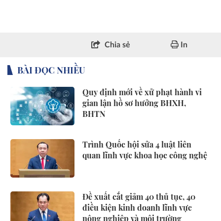
Chia sẻ
In
BÀI ĐỌC NHIỀU
Quy định mới về xử phạt hành vi
gian lận hồ sơ hưởng BHXH,
BHTN
Trình Quốc hội sửa 4 luật liên
quan lĩnh vực khoa học công nghệ
Đề xuất cắt giảm 40 thủ tục, 40
điều kiện kinh doanh lĩnh vực
nông nghiệp và môi trường