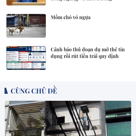
Mồm chó vó ngựa
Cảnh báo thủ đoạn dụ mở thẻ tín
dụng rồi rút tiền trái quy định
CÙNG CHỦ ĐỀ