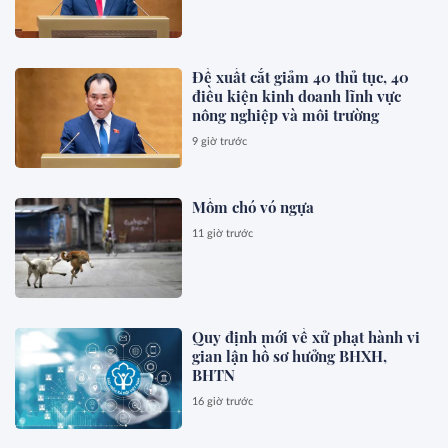
Đề xuất cắt giảm 40 thủ tục, 40
điều kiện kinh doanh lĩnh vực
nông nghiệp và môi trường
9 giờ trước
Mồm chó vó ngựa
11 giờ trước
Quy định mới về xử phạt hành vi
gian lận hồ sơ hưởng BHXH,
BHTN
16 giờ trước