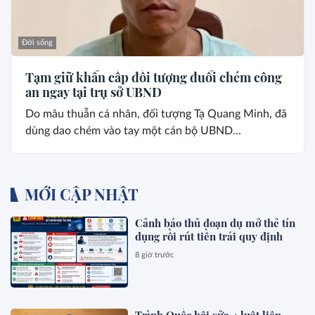
Đời sống
Tạm giữ khẩn cấp đối tượng đuổi chém công
an ngay tại trụ sở UBND
Do mâu thuẫn cá nhân, đối tượng Tạ Quang Minh, đã
dùng dao chém vào tay một cán bộ UBND...
MỚI CẬP NHẬT
Cảnh báo thủ đoạn dụ mở thẻ tín
dụng rồi rút tiền trái quy định
8 giờ trước
Trình Quốc hội sửa 4 luật liên