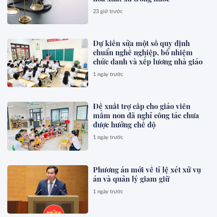
23 giờ trước
Dự kiến sửa một số quy định
chuẩn nghề nghiệp, bổ nhiệm
chức danh và xếp lương nhà giáo
1 ngày trước
Đề xuất trợ cấp cho giáo viên
mầm non đã nghỉ công tác chưa
được hưởng chế độ
1 ngày trước
Phương án mới về tỉ lệ xét xử vụ
án và quản lý giam giữ
1 ngày trước