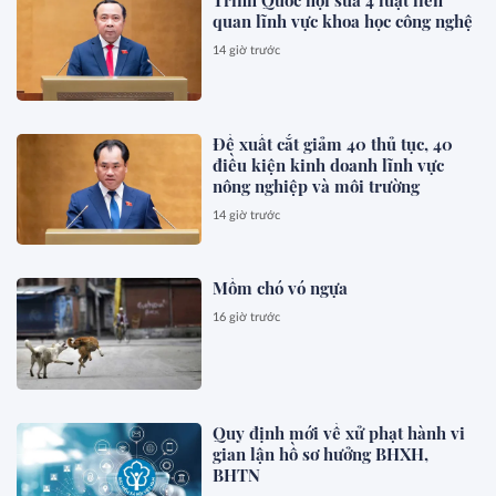
quan lĩnh vực khoa học công nghệ
14 giờ trước
Đề xuất cắt giảm 40 thủ tục, 40
điều kiện kinh doanh lĩnh vực
nông nghiệp và môi trường
14 giờ trước
Mồm chó vó ngựa
16 giờ trước
Quy định mới về xử phạt hành vi
gian lận hồ sơ hưởng BHXH,
BHTN