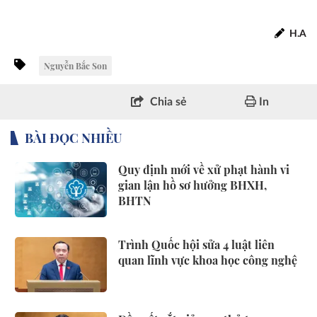
H.A
Nguyễn Bắc Son
Chia sẻ
In
BÀI ĐỌC NHIỀU
Quy định mới về xử phạt hành vi
gian lận hồ sơ hưởng BHXH,
BHTN
Trình Quốc hội sửa 4 luật liên
quan lĩnh vực khoa học công nghệ