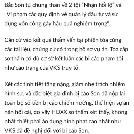
Bắc Son tù chung thân về 2 tội “Nhận hối lộ” và
"Vi phạm các quy định về quản lý đầu tư và sử
dụng vốn công gây hậu quả nghiêm trọng".
Căn cứ vào kết quả thẩm vấn tại phiên tòa cùng
các tài liệu, chứng cứ có trong hồ sơ vụ án, Tòa cấp
sơ thẩm có đủ cơ sở kết luận các bị cáo phạm tội
như cáo trạng của VKS truy tố.
Xét các tình tiết tăng nặng, giảm nhẹ trách nhiệm
hình sự, và đặc biệt gia đình bị cáo Son đã nộp lại
toàn bộ số tiền bị cáo chiếm hưởng, thể hiện sự ăn
năn hối cải, do vậy HĐXX sơ thẩm xét thấy, không
nhất thiết phải áo dụng hình phạt cao nhất như
VKS đã đề nghị đối với bị cáo Son.