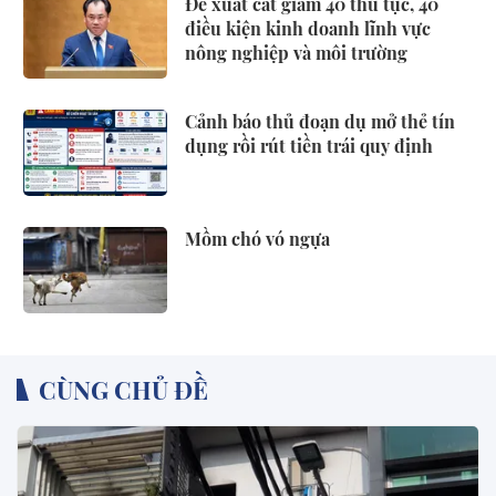
Đề xuất cắt giảm 40 thủ tục, 40
điều kiện kinh doanh lĩnh vực
nông nghiệp và môi trường
Cảnh báo thủ đoạn dụ mở thẻ tín
dụng rồi rút tiền trái quy định
Mồm chó vó ngựa
CÙNG CHỦ ĐỀ