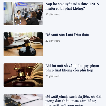
Nộp hồ sơ quyết toán thuế TNCN
muộn có bị phạt không?
22 giờ trước
Đề xuất sửa Luật Đấu thầu
22 giờ trước
Bãi bỏ một số văn bản quy phạm
pháp luật không còn phù hợp
23 giờ trước
Đề xuất chính sách ưu tiên, ưu đãi
trong đấu thầu, mua sắm hàng
hoá xuất xứ trong nước