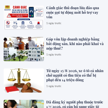
Cảnh giác thủ đoạn lừa đảo qua
cuộc gọi tự động mời hỗ trợ vay
vốn
1 ngày trước
Góp vốn lập doanh nghiệp bằng
bất động sản, khi nào phải khai và
nộp thuế?
1 ngày trước
Từ ngày 15/8/2026, xe ô tô cá nhân
chở người có thu tiền có thể bị
phạt đến 14 triệu đồng
1 ngày trước
Đã đăng ký người phụ thuộc trước
1/7/2026, có cần bổ sung giấy tờ