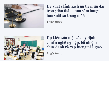
Đề xuất chính sách ưu tiên, ưu đãi
trong đấu thầu, mua sắm hàng
hoá xuất xứ trong nước
1 ngày trước
Dự kiến sửa một số quy định
chuẩn nghề nghiệp, bổ nhiệm
chức danh và xếp lương nhà giáo
2 ngày trước
Đề xuất trợ cấp cho giáo viên
mầm non đã nghỉ công tác chưa
được hưởng chế độ
2 ngày trước
Phương án mới về tỉ lệ xét xử vụ
án và quản lý giam giữ