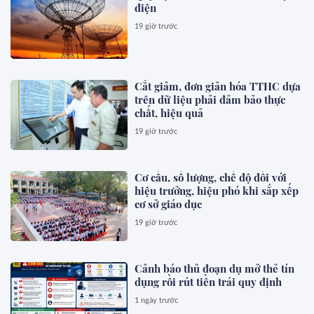
điện
19 giờ trước
Cắt giảm, đơn giản hóa TTHC dựa
trên dữ liệu phải đảm bảo thực
chất, hiệu quả
19 giờ trước
Cơ cấu, số lượng, chế độ đối với
hiệu trưởng, hiệu phó khi sắp xếp
cơ sở giáo dục
19 giờ trước
Cảnh báo thủ đoạn dụ mở thẻ tín
dụng rồi rút tiền trái quy định
1 ngày trước