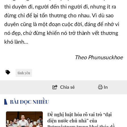
thì duyên đi, người đến thì người đi, nhưng ít ra
đừng chỉ để lại tổn thương cho nhau. Vì dù sao
duyên cũng là một đoạn cuộc đời, đáng để nhớ vì
nó đẹp, chứ đừng khiến nó trở thành vết thương
khó lành…
Theo Phunusuckhoe
tình yêu
Chia sẻ
In
BÀI ĐỌC NHIỀU
Đề nghị luật hóa rõ vai trò “đại
diện nước chủ nhà” của
Petrovietnam trong khai thác dầu