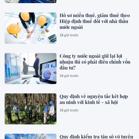
Hồ sơ miễn thuế, giảm thuế theo
Hiệp định thuế đối với nhà thầu
nước ngoài
18 giờ trước
Công ty nước ngoài giữ lại lợi
nhuận thì có phải điều chỉnh vốn
đầu tư?
18 giờ trước
Quy định về nguyên tắc kết hợp
an ninh với kinh tế - xã hội
18 giờ trước
Quy định kiểm tra tần số vô tuyến