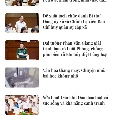
khí
Đề xuất tách chức danh Bí thư
Đảng ủy xã và Chính trị viên Ban
Chỉ huy quân sự cấp xã
Đại tướng Phan Văn Giang giải
trình làm rõ Luật Phòng, chống
phổ biến vũ khí hủy diệt hàng loạt
Văn hóa thang máy: Chuyện nhỏ,
bài học không nhỏ
Sửa Luật Dầu khí: Đảm bảo luật có
sức sống và khả năng cạnh tranh