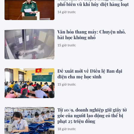
phổ biến vũ khí hủy diệt hàng loạt
14 giờ trước
Văn hóa thang máy: Chuyện nhỏ,
bài học không nhỏ
15 giờ trước
Đề xuất mới về Điều lệ Ban đại
diện cha mẹ học sinh
15 giờ trước
Từ 10/9, doanh nghiệp giữ giấy tờ
gốc của người lao động có thể bị
phạt 25 triệu đồng
18 giờ trước