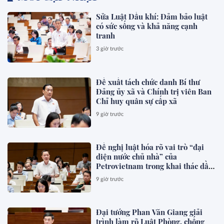
Sửa Luật Dầu khí: Đảm bảo luật
có sức sống và khả năng cạnh
tranh
3 giờ trước
Đề xuất tách chức danh Bí thư
Đảng ủy xã và Chính trị viên Ban
Chỉ huy quân sự cấp xã
9 giờ trước
Đề nghị luật hóa rõ vai trò “đại
diện nước chủ nhà” của
Petrovietnam trong khai thác dầu
khí
9 giờ trước
Đại tướng Phan Văn Giang giải
trình làm rõ Luật Phòng, chống