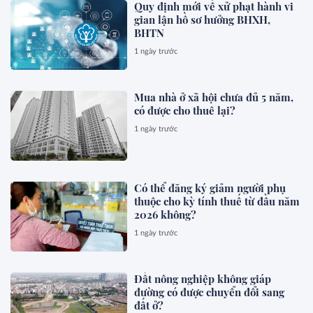
Quy định mới về xử phạt hành vi
gian lận hồ sơ hưởng BHXH,
BHTN
1 ngày trước
Mua nhà ở xã hội chưa đủ 5 năm,
có được cho thuê lại?
1 ngày trước
Có thể đăng ký giảm người phụ
thuộc cho kỳ tính thuế từ đầu năm
2026 không?
1 ngày trước
Đất nông nghiệp không giáp
đường có được chuyển đổi sang
đất ở?