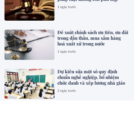
1 ngày trước
Đề xuất chính sách ưu tiên, ưu đãi
trong đấu thầu, mua sắm hàng
hoá xuất xứ trong nước
1 ngày trước
Dự kiến sửa một số quy định
chuẩn nghề nghiệp, bổ nhiệm
chức danh và xếp lương nhà giáo
2 ngày trước
Đề xuất trợ cấp cho giáo viên
mầm non đã nghỉ công tác chưa
được hưởng chế độ
2 ngày trước