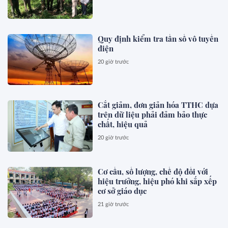
Quy định kiểm tra tần số vô tuyến
điện
20 giờ trước
Cắt giảm, đơn giản hóa TTHC dựa
trên dữ liệu phải đảm bảo thực
chất, hiệu quả
20 giờ trước
Cơ cấu, số lượng, chế độ đối với
hiệu trưởng, hiệu phó khi sắp xếp
cơ sở giáo dục
21 giờ trước