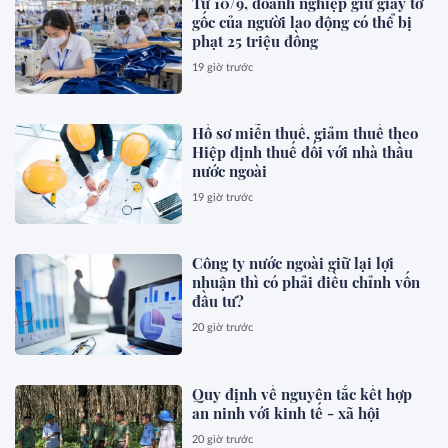
Từ 10/9, doanh nghiệp giữ giấy tờ
gốc của người lao động có thể bị
phạt 25 triệu đồng
19 giờ trước
Hồ sơ miễn thuế, giảm thuế theo
Hiệp định thuế đối với nhà thầu
nước ngoài
19 giờ trước
Công ty nước ngoài giữ lại lợi
nhuận thì có phải điều chỉnh vốn
đầu tư?
20 giờ trước
Quy định về nguyên tắc kết hợp
an ninh với kinh tế - xã hội
20 giờ trước