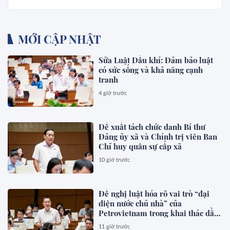
MỚI CẬP NHẬT
Sửa Luật Dầu khí: Đảm bảo luật
có sức sống và khả năng cạnh
tranh
4 giờ trước
Đề xuất tách chức danh Bí thư
Đảng ủy xã và Chính trị viên Ban
Chỉ huy quân sự cấp xã
10 giờ trước
Đề nghị luật hóa rõ vai trò “đại
diện nước chủ nhà” của
Petrovietnam trong khai thác dầu
khí
11 giờ trước