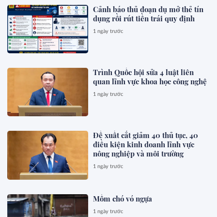
Cảnh báo thủ đoạn dụ mở thẻ tín
dụng rồi rút tiền trái quy định
1 ngày trước
Trình Quốc hội sửa 4 luật liên
quan lĩnh vực khoa học công nghệ
1 ngày trước
Đề xuất cắt giảm 40 thủ tục, 40
điều kiện kinh doanh lĩnh vực
nông nghiệp và môi trường
1 ngày trước
Mồm chó vó ngựa
1 ngày trước