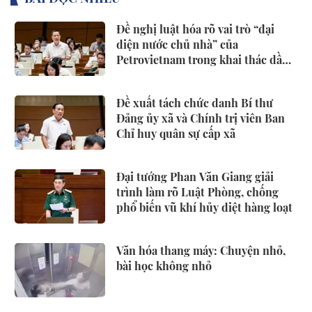
Đề nghị luật hóa rõ vai trò “đại
diện nước chủ nhà” của
Petrovietnam trong khai thác dầu
khí
Đề xuất tách chức danh Bí thư
Đảng ủy xã và Chính trị viên Ban
Chỉ huy quân sự cấp xã
Đại tướng Phan Văn Giang giải
trình làm rõ Luật Phòng, chống
phổ biến vũ khí hủy diệt hàng loạt
Văn hóa thang máy: Chuyện nhỏ,
bài học không nhỏ