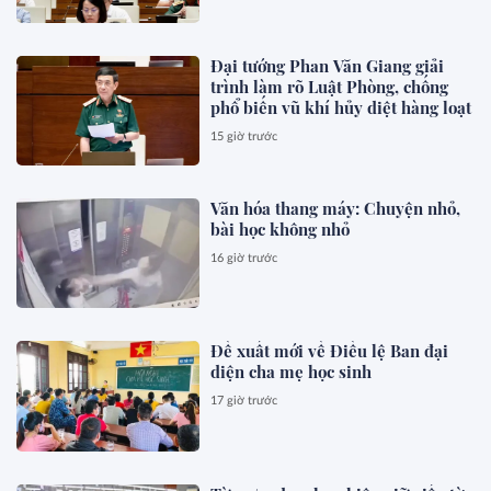
Đại tướng Phan Văn Giang giải
trình làm rõ Luật Phòng, chống
phổ biến vũ khí hủy diệt hàng loạt
15 giờ trước
Văn hóa thang máy: Chuyện nhỏ,
bài học không nhỏ
16 giờ trước
Đề xuất mới về Điều lệ Ban đại
diện cha mẹ học sinh
17 giờ trước