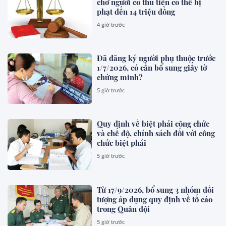
chở người có thu tiền có thể bị
phạt đến 14 triệu đồng
4 giờ trước
Đã đăng ký người phụ thuộc trước
1/7/2026, có cần bổ sung giấy tờ
chứng minh?
5 giờ trước
Quy định về biệt phái công chức
và chế độ, chính sách đối với công
chức biệt phái
5 giờ trước
Từ 17/9/2026, bổ sung 3 nhóm đối
tượng áp dụng quy định về tố cáo
trong Quân đội
5 giờ trước