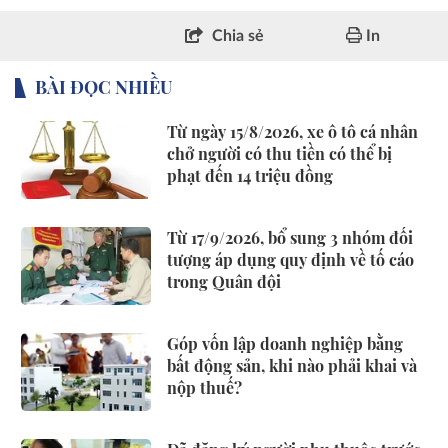
Chia sẻ
In
BÀI ĐỌC NHIỀU
Từ ngày 15/8/2026, xe ô tô cá nhân
chở người có thu tiền có thể bị
phạt đến 14 triệu đồng
Từ 17/9/2026, bổ sung 3 nhóm đối
tượng áp dụng quy định về tố cáo
trong Quân đội
Góp vốn lập doanh nghiệp bằng
bất động sản, khi nào phải khai và
nộp thuế?