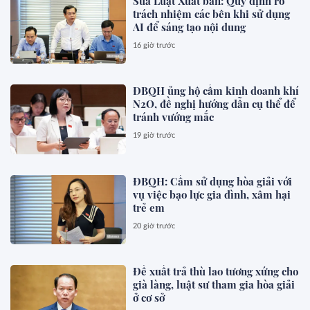
Sửa Luật Xuất bản: Quy định rõ
trách nhiệm các bên khi sử dụng
AI để sáng tạo nội dung
16 giờ trước
ĐBQH ủng hộ cấm kinh doanh khí
N2O, đề nghị hướng dẫn cụ thể để
tránh vướng mắc
19 giờ trước
ĐBQH: Cấm sử dụng hòa giải với
vụ việc bạo lực gia đình, xâm hại
trẻ em
20 giờ trước
Đề xuất trả thù lao tương xứng cho
già làng, luật sư tham gia hòa giải
ở cơ sở