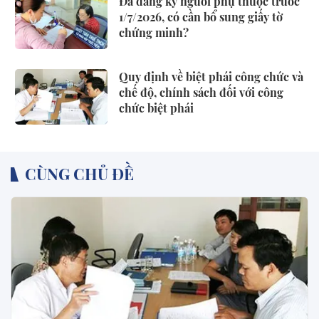
Đã đăng ký người phụ thuộc trước
1/7/2026, có cần bổ sung giấy tờ
chứng minh?
Quy định về biệt phái công chức và
chế độ, chính sách đối với công
chức biệt phái
CÙNG CHỦ ĐỀ