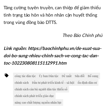
Tăng cường tuyên truyền, can thiệp để giảm thiểu
tình trạng tảo hôn và hôn nhân cận huyết thống
trong vùng đồng bào DTTS.
Theo Báo Chính phủ
Link nguồn: https://baochinhphu.vn/de-xuat-sua-
doi-bo-sung-nhieu-chinh-sach-ve-cong-tac-dan-
toc-102230808115112991.htm
công tác dân tộc
Ủy ban Dân tộc
Đề xuất
Sửa đổi
Bổ sung
chính sách
Đầu tư phát triển kinh tế - xã hội
ổn định dân cư
chính sách cán bộ người dân tộc thiểu số
chính sách phát triển giáo dục
nâng cao chất lượng nguồn nhân lực