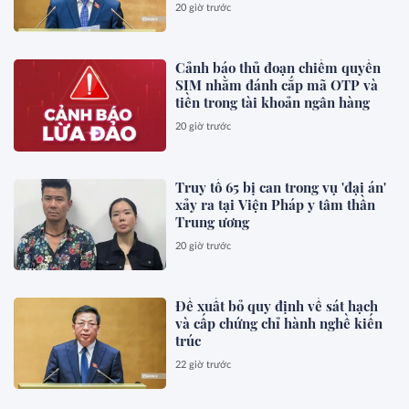
20 giờ trước
Cảnh báo thủ đoạn chiếm quyền
SIM nhằm đánh cắp mã OTP và
tiền trong tài khoản ngân hàng
20 giờ trước
Truy tố 65 bị can trong vụ 'đại án'
xảy ra tại Viện Pháp y tâm thần
Trung ương
20 giờ trước
Đề xuất bỏ quy định về sát hạch
và cấp chứng chỉ hành nghề kiến
trúc
22 giờ trước