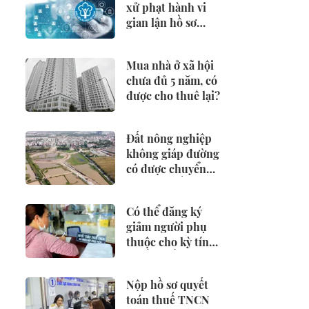
xử phạt hành vi
gian lận hồ sơ
hưởng BHXH,
BHTN
Mua nhà ở xã hội
chưa đủ 5 năm, có
được cho thuê lại?
Đất nông nghiệp
không giáp đường
có được chuyển
đổi sang đất ở?
Có thể đăng ký
giảm người phụ
thuộc cho kỳ tính
thuế từ đầu năm
2026 không?
Nộp hồ sơ quyết
toán thuế TNCN