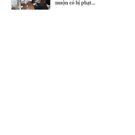
muộn có bị phạt
không?