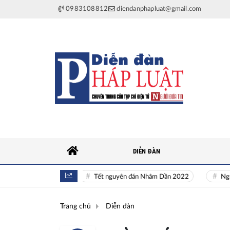
0983108812
diendanphapluat@gmail.com
DIỄN ĐÀN
ên khí Quốc gia
Tết nguyên đán Nhâm Dần 2022
Nguồn nhâ
Trang chủ
Diễn đàn