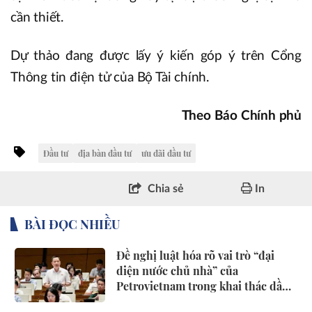
cần thiết.
Dự thảo đang được lấy ý kiến góp ý trên Cổng
Thông tin điện tử của Bộ Tài chính.
Theo Báo Chính phủ
Đầu tư
địa bàn đầu tư
ưu đãi đầu tư
Chia sẻ
In
BÀI ĐỌC NHIỀU
Đề nghị luật hóa rõ vai trò “đại
diện nước chủ nhà” của
Petrovietnam trong khai thác dầu
khí