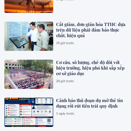
Cắt giảm, đơn giản hóa TTHC dựa
trên dữ liệu phải đảm bảo thực
chất, hiệu quả
19 giờ trước
Cơ cấu, số lượng, chế độ đối với
hiệu trưởng, hiệu phó khi sắp xếp
cơ sở giáo dục
20 giờ trước
Cảnh báo thủ đoạn dụ mở thẻ tín
dụng rồi rút tiền trái quy định
1 ngày trước