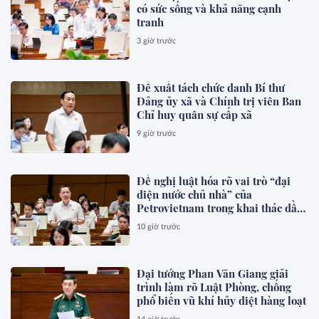
có sức sống và khả năng cạnh
tranh
3 giờ trước
Đề xuất tách chức danh Bí thư
Đảng ủy xã và Chính trị viên Ban
Chỉ huy quân sự cấp xã
9 giờ trước
Đề nghị luật hóa rõ vai trò “đại
diện nước chủ nhà” của
Petrovietnam trong khai thác dầu
khí
10 giờ trước
Đại tướng Phan Văn Giang giải
trình làm rõ Luật Phòng, chống
phổ biến vũ khí hủy diệt hàng loạt