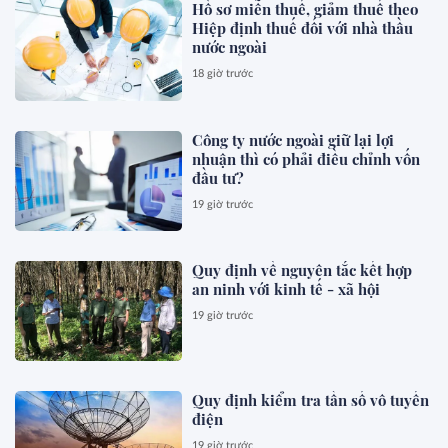
Hồ sơ miễn thuế, giảm thuế theo
Hiệp định thuế đối với nhà thầu
nước ngoài
18 giờ trước
Công ty nước ngoài giữ lại lợi
nhuận thì có phải điều chỉnh vốn
đầu tư?
19 giờ trước
Quy định về nguyên tắc kết hợp
an ninh với kinh tế - xã hội
19 giờ trước
Quy định kiểm tra tần số vô tuyến
điện
19 giờ trước