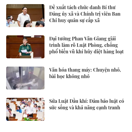
Đề xuất tách chức danh Bí thư
Đảng ủy xã và Chính trị viên Ban
Chỉ huy quân sự cấp xã
Đại tướng Phan Văn Giang giải
trình làm rõ Luật Phòng, chống
phổ biến vũ khí hủy diệt hàng loạt
Văn hóa thang máy: Chuyện nhỏ,
bài học không nhỏ
Sửa Luật Dầu khí: Đảm bảo luật có
sức sống và khả năng cạnh tranh