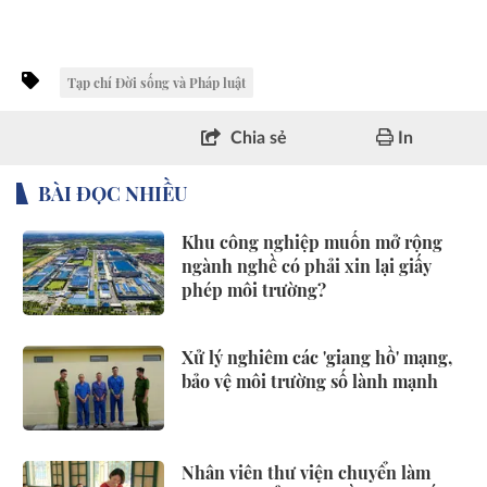
Tạp chí Đời sống và Pháp luật
Chia sẻ
In
BÀI ĐỌC NHIỀU
Khu công nghiệp muốn mở rộng
ngành nghề có phải xin lại giấy
phép môi trường?
Xử lý nghiêm các 'giang hồ' mạng,
bảo vệ môi trường số lành mạnh
Nhân viên thư viện chuyển làm