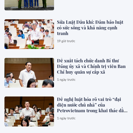
Sửa Luật Dầu khí: Đảm bảo luật
có sức sống và khả năng cạnh
tranh
19 giờ trước
Đề xuất tách chức danh Bí thư
Đảng ủy xã và Chính trị viên Ban
Chỉ huy quân sự cấp xã
1 ngày trước
Đề nghị luật hóa rõ vai trò “đại
diện nước chủ nhà” của
Petrovietnam trong khai thác dầu
khí
1 ngày trước