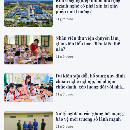
Khu công nghiệp muốn mở rộng
ngành nghề có phải xin lại giấy
phép môi trường?
11 giờ trước
Nhân viên thư viện chuyển làm
giáo viên tiểu học, điều kiện thế
nào?
11 giờ trước
Dự kiến sửa đổi, bổ sung quy định
chuẩn nghề nghiệp, bổ nhiệm
chức danh, xếp lương đối với nhà
giáo
11 giờ trước
Xử lý nghiêm các 'giang hồ' mạng,
bảo vệ môi trường số lành mạnh
11 giờ trước