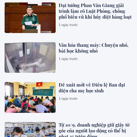
Đại tướng Phan Văn Giang giải
trình làm rõ Luật Phòng, chống
phổ biến vũ khí hủy diệt hàng loạt
1 ngày trước
Văn hóa thang máy: Chuyện nhỏ,
bài học không nhỏ
1 ngày trước
Đề xuất mới về Điều lệ Ban đại
diện cha mẹ học sinh
1 ngày trước
Từ 10/9, doanh nghiệp giữ giấy tờ
gốc của người lao động có thể bị
phạt 25 triệu đồng