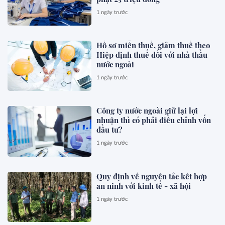
1 ngày trước
Hồ sơ miễn thuế, giảm thuế theo
Hiệp định thuế đối với nhà thầu
nước ngoài
1 ngày trước
Công ty nước ngoài giữ lại lợi
nhuận thì có phải điều chỉnh vốn
đầu tư?
1 ngày trước
Quy định về nguyên tắc kết hợp
an ninh với kinh tế - xã hội
1 ngày trước