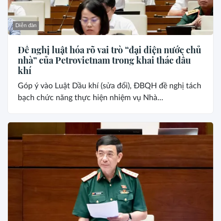
Diễn đàn
Đề nghị luật hóa rõ vai trò “đại diện nước chủ
nhà” của Petrovietnam trong khai thác dầu
khí
Góp ý vào Luật Dầu khí (sửa đổi), ĐBQH đề nghị tách
bạch chức năng thực hiện nhiệm vụ Nhà...