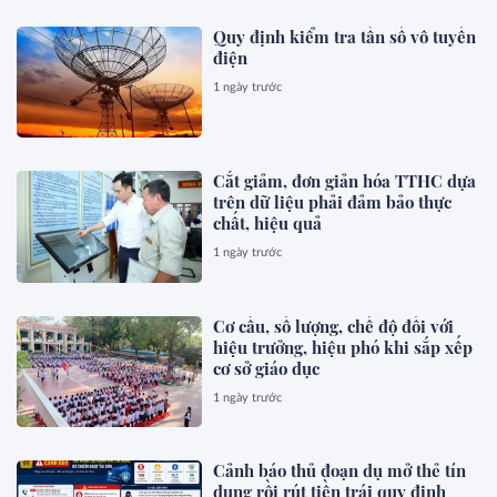
Quy định kiểm tra tần số vô tuyến
điện
1 ngày trước
Cắt giảm, đơn giản hóa TTHC dựa
trên dữ liệu phải đảm bảo thực
chất, hiệu quả
1 ngày trước
Cơ cấu, số lượng, chế độ đối với
hiệu trưởng, hiệu phó khi sắp xếp
cơ sở giáo dục
1 ngày trước
Cảnh báo thủ đoạn dụ mở thẻ tín
dụng rồi rút tiền trái quy định