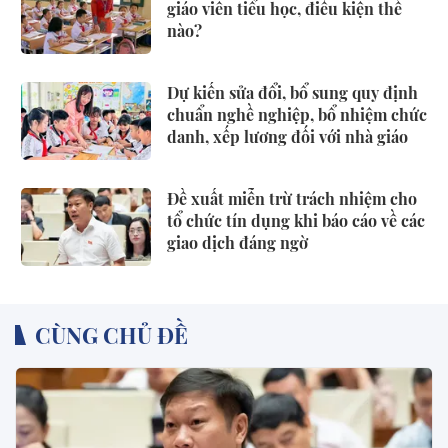
giáo viên tiểu học, điều kiện thế
nào?
Dự kiến sửa đổi, bổ sung quy định
chuẩn nghề nghiệp, bổ nhiệm chức
danh, xếp lương đối với nhà giáo
Đề xuất miễn trừ trách nhiệm cho
tổ chức tín dụng khi báo cáo về các
giao dịch đáng ngờ
CÙNG CHỦ ĐỀ