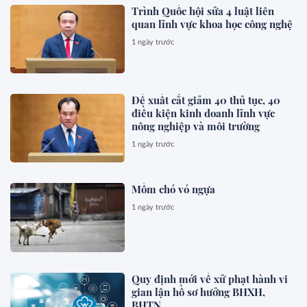
Trình Quốc hội sửa 4 luật liên
quan lĩnh vực khoa học công nghệ
1 ngày trước
Đề xuất cắt giảm 40 thủ tục, 40
điều kiện kinh doanh lĩnh vực
nông nghiệp và môi trường
1 ngày trước
Mồm chó vó ngựa
1 ngày trước
Quy định mới về xử phạt hành vi
gian lận hồ sơ hưởng BHXH,
BHTN