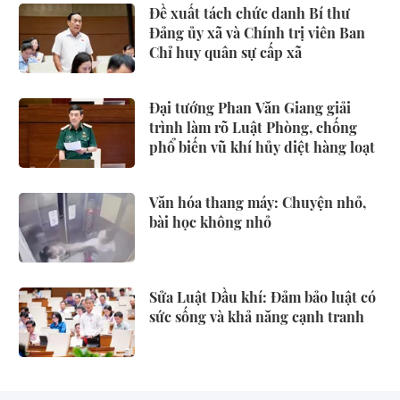
Đề xuất tách chức danh Bí thư
Đảng ủy xã và Chính trị viên Ban
Chỉ huy quân sự cấp xã
Đại tướng Phan Văn Giang giải
trình làm rõ Luật Phòng, chống
phổ biến vũ khí hủy diệt hàng loạt
Văn hóa thang máy: Chuyện nhỏ,
bài học không nhỏ
Sửa Luật Dầu khí: Đảm bảo luật có
sức sống và khả năng cạnh tranh