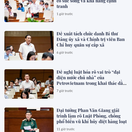
có sức sống và khả năng cạnh
tranh
1 giờ trước
Đề xuất tách chức danh Bí thư
Đảng ủy xã và Chính trị viên Ban
Chỉ huy quân sự cấp xã
6 giờ trước
Đề nghị luật hóa rõ vai trò “đại
diện nước chủ nhà” của
Petrovietnam trong khai thác dầu
khí
7 giờ trước
Đại tướng Phan Văn Giang giải
trình làm rõ Luật Phòng, chống
phổ biến vũ khí hủy diệt hàng loạt
11 giờ trước