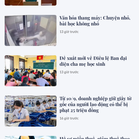
Văn hóa thang máy: Chuyện nhỏ,
bài học không nhỏ
13 giờ trước
Đề xuất mới về Điều lệ Ban đại
diện cha mẹ học sinh
13 giờ trước
Từ 10/9, doanh nghiệp giữ giấy tờ
gốc của người lao động có thể bị
phạt 25 triệu đồng
16 giờ trước
Hồ sơ miễn thuế, giảm thuế theo