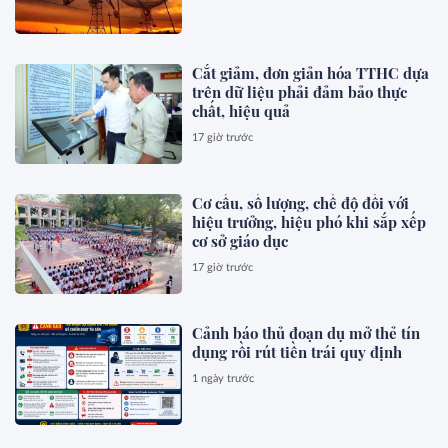
Cắt giảm, đơn giản hóa TTHC dựa
trên dữ liệu phải đảm bảo thực
chất, hiệu quả
17 giờ trước
Cơ cấu, số lượng, chế độ đối với
hiệu trưởng, hiệu phó khi sắp xếp
cơ sở giáo dục
17 giờ trước
Cảnh báo thủ đoạn dụ mở thẻ tín
dụng rồi rút tiền trái quy định
1 ngày trước