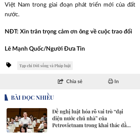
Việt Nam trong giai đoạn phát triển mới của đất
nước.
NĐT: Xin trân trọng cảm ơn ông về cuộc trao đổi
Lê Mạnh Quốc/Người Đưa Tin
Tạp chí Đời sống và Pháp luật
Chia sẻ
In
BÀI ĐỌC NHIỀU
Đề nghị luật hóa rõ vai trò “đại
diện nước chủ nhà” của
Petrovietnam trong khai thác dầu
khí