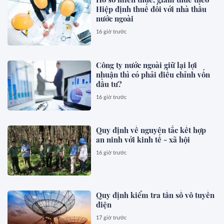
Hiệp định thuế đối với nhà thầu
nước ngoài
16 giờ trước
Công ty nước ngoài giữ lại lợi
nhuận thì có phải điều chỉnh vốn
đầu tư?
16 giờ trước
Quy định về nguyên tắc kết hợp
an ninh với kinh tế - xã hội
16 giờ trước
Quy định kiểm tra tần số vô tuyến
điện
17 giờ trước