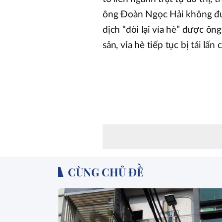
ông Đoàn Ngọc Hải không đư
dịch “đòi lại vỉa hè” được ôn
sản, vỉa hè tiếp tục bị tái lấ
CÙNG CHỦ ĐỀ