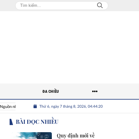
ĐA CHIỀU
Thứ 6, ngày 7 tháng 8, 2026, 04:44:21
hân lực Việt
Nhân tài Việt Nam
Giải bài toán nguồn nhân l
BÀI ĐỌC NHIỀU
Quy định mới về