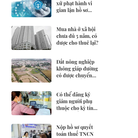
xử phạt hành vi
gian lận hồ sơ
hưởng BHXH,
BHTN
Mua nhà ở xã hội
chưa đủ 5 năm, có
được cho thuê lại?
Đất nông nghiệp
không giáp đường
có được chuyển
đổi sang đất ở?
Có thể đăng ký
giảm người phụ
thuộc cho kỳ tính
thuế từ đầu năm
2026 không?
Nộp hồ sơ quyết
toán thuế TNCN