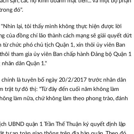
ách sạn, các hộ kinh doanh mặt tiền... và một bộ phận
rong đó".
"Nhìn lại, tôi thấy mình không thực hiện được lời
g của đồng chí lão thành cách mạng sẽ giải quyết dứt
in từ chức phó chủ tịch Quận 1, xin thôi ủy viên Ban
thôi tham gia ủy viên Ban chấp hành Đảng bộ Quận 1
g nhân dân Quận 1."
n chính là tuyên bố ngày 20/2/2017 trước nhân dân
m trật tự đô thị: "Từ đây đến cuối năm không làm
không làm nữa, chứ không làm theo phong trào, đánh
ịch UBND quận 1 Trần Thế Thuận ký quyết định lập
trật tự an toàn giao thông trên địa bàn quận. Theo đó,