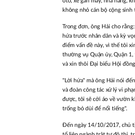
ôtô, xe gắn máy, nhà hàng, kh
không nhỏ cán bộ cộng sinh t
Trong đơn, ông Hải cho rằng: 
hứa trước nhân dân và kỳ vọn
điểm vấn đề này, vì thế tôi x
thường vụ Quận ủy, Quận 1, 
và xin thôi Đại biểu Hội đồn
"Lời hứa" mà ông Hải nói đế
và đoàn công tác xử lý vi phạ
được, tôi sẽ cởi áo về vườn 
trống bỏ dùi để nổi tiếng".
Đến ngày 14/10/2017, chủ t
tổ liên ngành trật tự đô thị, 