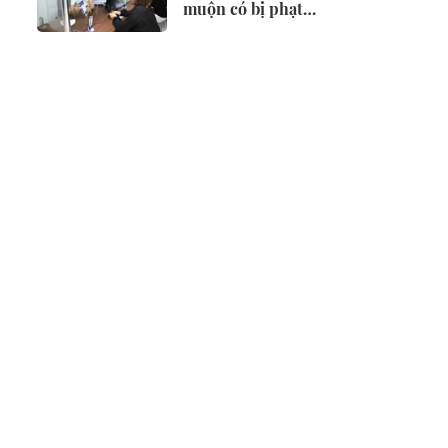
muộn có bị phạt
không?