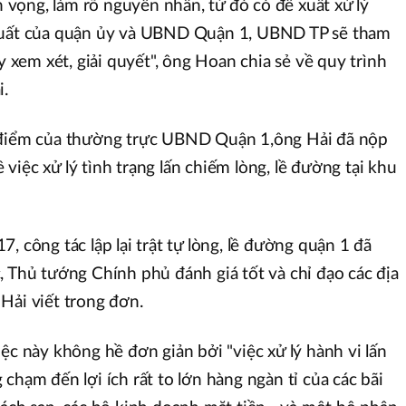
vọng, làm rõ nguyên nhân, từ đó có đề xuất xử lý
 xuất của quận ủy và UBND Quận 1, UBND TP sẽ tham
em xét, giải quyết", ông Hoan chia sẻ về quy trình
i.
 điểm của thường trực UBND Quận 1,ông Hải đã nộp
về việc xử lý tình trạng lấn chiếm lòng, lề đường tại khu
, công tác lập lại trật tự lòng, lề đường quận 1 đã
, Thủ tướng Chính phủ đánh giá tốt và chỉ đạo các địa
Hải viết trong đơn.
ệc này không hề đơn giản bởi "việc xử lý hành vi lấn
chạm đến lợi ích rất to lớn hàng ngàn tỉ của các bãi