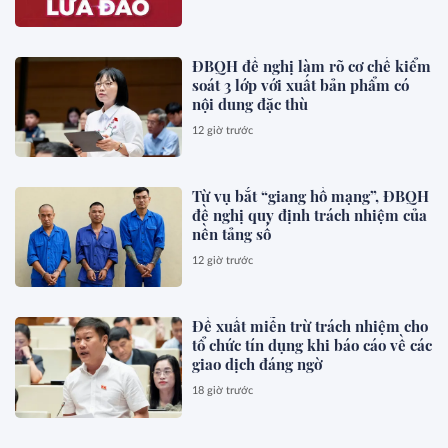
ĐBQH đề nghị làm rõ cơ chế kiểm
soát 3 lớp với xuất bản phẩm có
nội dung đặc thù
12 giờ trước
Từ vụ bắt “giang hồ mạng”, ĐBQH
đề nghị quy định trách nhiệm của
nền tảng số
12 giờ trước
Đề xuất miễn trừ trách nhiệm cho
tổ chức tín dụng khi báo cáo về các
giao dịch đáng ngờ
18 giờ trước