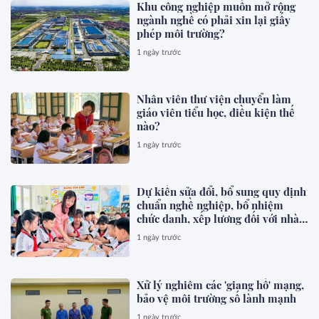
Khu công nghiệp muốn mở rộng
ngành nghề có phải xin lại giấy
phép môi trường?
1 ngày trước
Nhân viên thư viện chuyển làm
giáo viên tiểu học, điều kiện thế
nào?
1 ngày trước
Dự kiến sửa đổi, bổ sung quy định
chuẩn nghề nghiệp, bổ nhiệm
chức danh, xếp lương đối với nhà
giáo
1 ngày trước
Xử lý nghiêm các 'giang hồ' mạng,
bảo vệ môi trường số lành mạnh
1 ngày trước