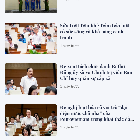
Sửa Luật Dầu khí: Đảm bảo luật
có sức sống và khả năng cạnh
tranh
1 ngày trước
Đề xuất tách chức danh Bí thư
Đảng ủy xã và Chính trị viên Ban
Chỉ huy quân sự cấp xã
1 ngày trước
Đề nghị luật hóa rõ vai trò “đại
diện nước chủ nhà” của
Petrovietnam trong khai thác dầu
khí
1 ngày trước