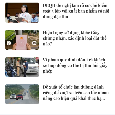
ĐBQH đề nghị làm rõ cơ chế kiểm
soát 3 lớp với xuất bản phẩm có nội
dung đặc thù
Hiện trạng sử dụng khác Giấy
chứng nhận, xác định loại đất thế
nào?
Vi phạm quy định đón, trả khách,
xe hợp đồng có thể bị thu hồi giấy
phép
Đề xuất tổ chức làn đường dành
riêng để vượt xe trên cao tốc nhằm
nâng cao hiệu quả khai thác hạ
tầng, giảm xung đột giao thông,
phòng ngừa tai nạn