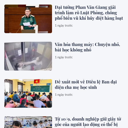
Đại tướng Phan Văn Giang giải
trình làm rõ Luật Phòng, chống
phổ biến vũ khí hủy diệt hàng loạt
1 ngày trước
Văn hóa thang máy: Chuyện nhỏ,
bài học không nhỏ
1 ngày trước
Đề xuất mới về Điều lệ Ban đại
diện cha mẹ học sinh
1 ngày trước
Từ 10/9, doanh nghiệp giữ giấy tờ
gốc của người lao động có thể bị