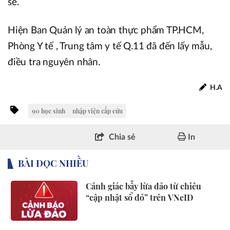
sẻ.
Hiện Ban Quản lý an toàn thực phẩm TP.HCM,
Phòng Y tế , Trung tâm y tế Q.11 đã đến lấy mẫu,
điều tra nguyên nhân.
H.A
90 học sinh
nhập viện cấp cứu
Chia sẻ
In
BÀI ĐỌC NHIỀU
Cảnh giác bẫy lừa đảo từ chiêu
“cập nhật sổ đỏ” trên VNeID