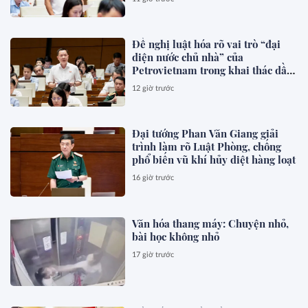
Đề nghị luật hóa rõ vai trò “đại
diện nước chủ nhà” của
Petrovietnam trong khai thác dầu
khí
12 giờ trước
Đại tướng Phan Văn Giang giải
trình làm rõ Luật Phòng, chống
phổ biến vũ khí hủy diệt hàng loạt
16 giờ trước
Văn hóa thang máy: Chuyện nhỏ,
bài học không nhỏ
17 giờ trước