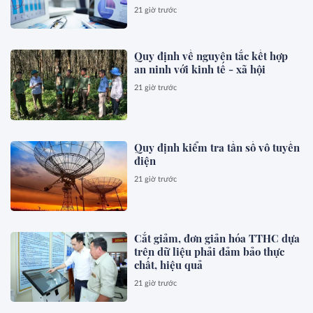
21 giờ trước
Quy định về nguyên tắc kết hợp
an ninh với kinh tế - xã hội
21 giờ trước
Quy định kiểm tra tần số vô tuyến
điện
21 giờ trước
Cắt giảm, đơn giản hóa TTHC dựa
trên dữ liệu phải đảm bảo thực
chất, hiệu quả
21 giờ trước