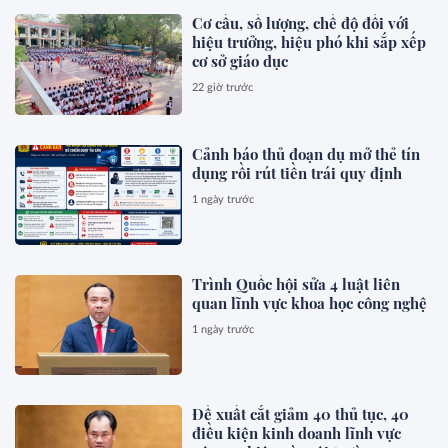
Cơ cấu, số lượng, chế độ đối với
hiệu trưởng, hiệu phó khi sắp xếp
cơ sở giáo dục
22 giờ trước
Cảnh báo thủ đoạn dụ mở thẻ tín
dụng rồi rút tiền trái quy định
1 ngày trước
Trình Quốc hội sửa 4 luật liên
quan lĩnh vực khoa học công nghệ
1 ngày trước
Đề xuất cắt giảm 40 thủ tục, 40
điều kiện kinh doanh lĩnh vực