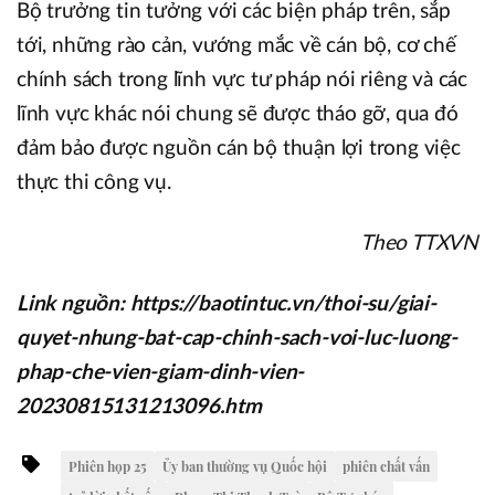
Bộ trưởng tin tưởng với các biện pháp trên, sắp
tới, những rào cản, vướng mắc về cán bộ, cơ chế
chính sách trong lĩnh vực tư pháp nói riêng và các
lĩnh vực khác nói chung sẽ được tháo gỡ, qua đó
đảm bảo được nguồn cán bộ thuận lợi trong việc
thực thi công vụ.
Theo TTXVN
Link nguồn: https://baotintuc.vn/thoi-su/giai-
quyet-nhung-bat-cap-chinh-sach-voi-luc-luong-
phap-che-vien-giam-dinh-vien-
20230815131213096.htm
Phiên họp 25
Ủy ban thường vụ Quốc hội
phiên chất vấn