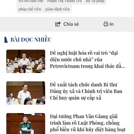
trả lời chất vấn
Phạm Thị Thanh Trà
Bộ Tư pháp
pháp chế viên
giám định viên
Chia sẻ
In
BÀI ĐỌC NHIỀU
Đề nghị luật hóa rõ vai trò “đại
diện nước chủ nhà” của
Petrovietnam trong khai thác dầu
khí
Đề xuất tách chức danh Bí thư
Đảng ủy xã và Chính trị viên Ban
Chỉ huy quân sự cấp xã
Đại tướng Phan Văn Giang giải
trình làm rõ Luật Phòng, chống
phổ biến vũ khí hủy diệt hàng loạt