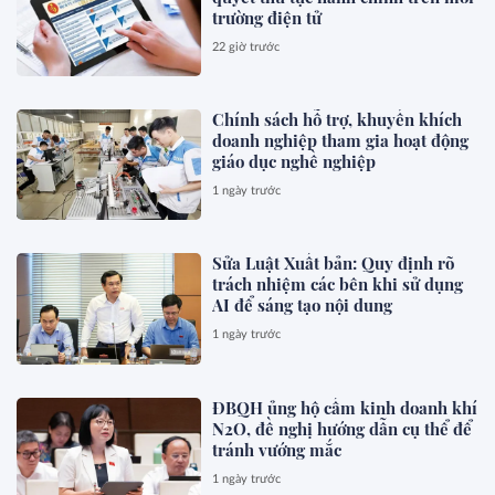
trường điện tử
22 giờ trước
Chính sách hỗ trợ, khuyến khích
doanh nghiệp tham gia hoạt động
giáo dục nghề nghiệp
1 ngày trước
Sửa Luật Xuất bản: Quy định rõ
trách nhiệm các bên khi sử dụng
AI để sáng tạo nội dung
1 ngày trước
ĐBQH ủng hộ cấm kinh doanh khí
N2O, đề nghị hướng dẫn cụ thể để
tránh vướng mắc
1 ngày trước