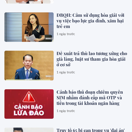
ĐBQH: Cấm sử dụng hòa giải với
vụ việc bạo lực gia đình, xâm hại
trẻ em
1 ngày trước
Đề xuất trả thù lao tương xứng cho
già làng, luật sư tham gia hòa giải
ở cơ sở
1 ngày trước
Cảnh báo thủ đoạn chiếm quyền
SIM nhằm đánh cắp mã OTP và
tiền trong tài khoản ngân hàng
1 ngày trước
Truy tố 65 bị can trong vụ 'đại án'