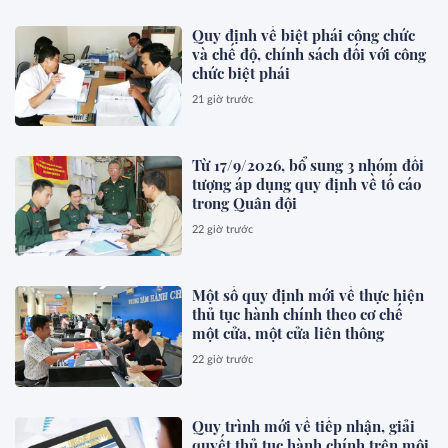
Quy định về biệt phái công chức
và chế độ, chính sách đối với công
chức biệt phái
21 giờ trước
Từ 17/9/2026, bổ sung 3 nhóm đối
tượng áp dụng quy định về tố cáo
trong Quân đội
22 giờ trước
Một số quy định mới về thực hiện
thủ tục hành chính theo cơ chế
một cửa, một cửa liên thông
22 giờ trước
Quy trình mới về tiếp nhận, giải
quyết thủ tục hành chính trên môi