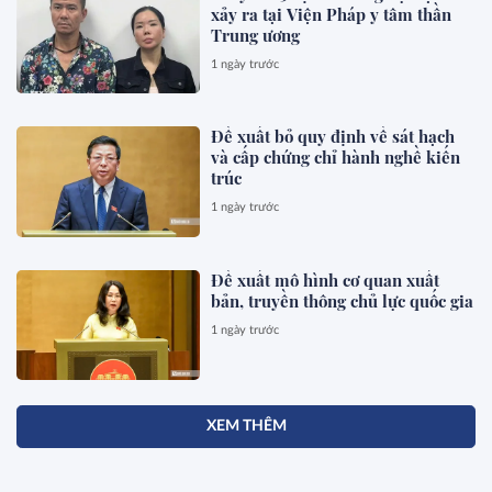
xảy ra tại Viện Pháp y tâm thần
Trung ương
1 ngày trước
Đề xuất bỏ quy định về sát hạch
và cấp chứng chỉ hành nghề kiến
trúc
1 ngày trước
Đề xuất mô hình cơ quan xuất
bản, truyền thông chủ lực quốc gia
1 ngày trước
XEM THÊM