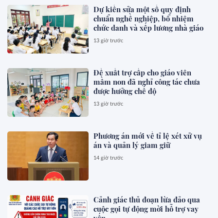
Dự kiến sửa một số quy định
chuẩn nghề nghiệp, bổ nhiệm
chức danh và xếp lương nhà giáo
13 giờ trước
Đề xuất trợ cấp cho giáo viên
mầm non đã nghỉ công tác chưa
được hưởng chế độ
13 giờ trước
Phương án mới về tỉ lệ xét xử vụ
án và quản lý giam giữ
14 giờ trước
Cảnh giác thủ đoạn lừa đảo qua
cuộc gọi tự động mời hỗ trợ vay
vốn