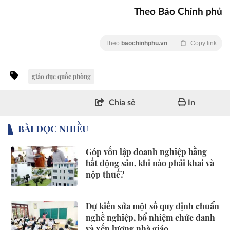
Theo Báo Chính phủ
Theo
baochinhphu.vn
Copy link
giáo dục quốc phòng
Chia sẻ
In
BÀI ĐỌC NHIỀU
Góp vốn lập doanh nghiệp bằng
bất động sản, khi nào phải khai và
nộp thuế?
Dự kiến sửa một số quy định chuẩn
nghề nghiệp, bổ nhiệm chức danh
và xếp lương nhà giáo