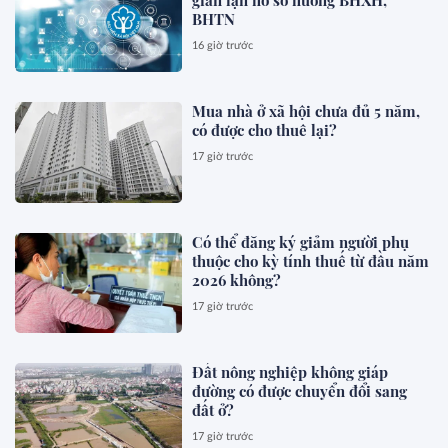
gian lận hồ sơ hưởng BHXH,
BHTN
16 giờ trước
Mua nhà ở xã hội chưa đủ 5 năm,
có được cho thuê lại?
17 giờ trước
Có thể đăng ký giảm người phụ
thuộc cho kỳ tính thuế từ đầu năm
2026 không?
17 giờ trước
Đất nông nghiệp không giáp
đường có được chuyển đổi sang
đất ở?
17 giờ trước