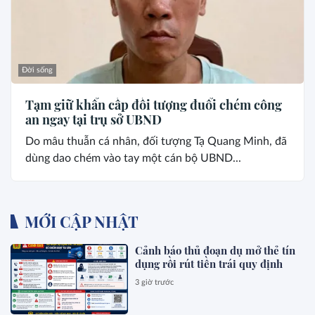
Đời sống
Tạm giữ khẩn cấp đối tượng đuổi chém công
an ngay tại trụ sở UBND
Do mâu thuẫn cá nhân, đối tượng Tạ Quang Minh, đã
dùng dao chém vào tay một cán bộ UBND...
MỚI CẬP NHẬT
Cảnh báo thủ đoạn dụ mở thẻ tín
dụng rồi rút tiền trái quy định
3 giờ trước