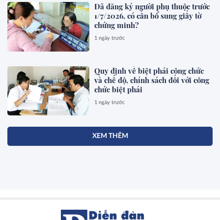
Đã đăng ký người phụ thuộc trước
1/7/2026, có cần bổ sung giấy tờ
chứng minh?
1 ngày trước
Quy định về biệt phái công chức
và chế độ, chính sách đối với công
chức biệt phái
1 ngày trước
XEM THÊM