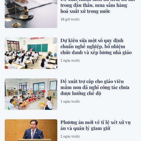
trong đấu thầu, mua sắm hàng
hoá xuất xứ trong nước
18 giờ trước
Dự kiến sửa một số quy định
chuẩn nghề nghiệp, bổ nhiệm
chức danh và xếp lương nhà giáo
1 ngày trước
Đề xuất trợ cấp cho giáo viên
mầm non đã nghỉ công tác chưa
được hưởng chế độ
1 ngày trước
Phương án mới về tỉ lệ xét xử vụ
án và quản lý giam giữ
1 ngày trước