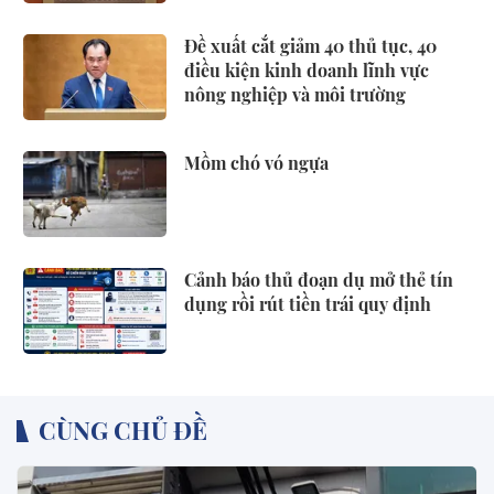
Đề xuất cắt giảm 40 thủ tục, 40
điều kiện kinh doanh lĩnh vực
nông nghiệp và môi trường
Mồm chó vó ngựa
Cảnh báo thủ đoạn dụ mở thẻ tín
dụng rồi rút tiền trái quy định
CÙNG CHỦ ĐỀ