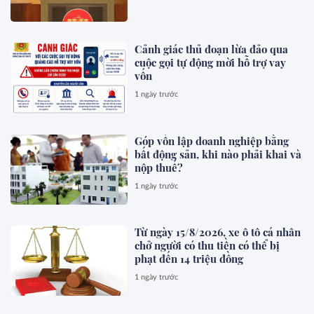
Cảnh giác thủ đoạn lừa đảo qua
cuộc gọi tự động mời hỗ trợ vay
vốn
1 ngày trước
Góp vốn lập doanh nghiệp bằng
bất động sản, khi nào phải khai và
nộp thuế?
1 ngày trước
Từ ngày 15/8/2026, xe ô tô cá nhân
chở người có thu tiền có thể bị
phạt đến 14 triệu đồng
1 ngày trước