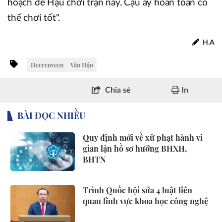
hoạch để Hậu chơi trận này. Cậu ấy hoàn toàn có
thể chơi tốt".
H.A
Heerenveen
Văn Hậu
Chia sẻ
In
BÀI ĐỌC NHIỀU
Quy định mới về xử phạt hành vi
gian lận hồ sơ hưởng BHXH,
BHTN
Trình Quốc hội sửa 4 luật liên
quan lĩnh vực khoa học công nghệ