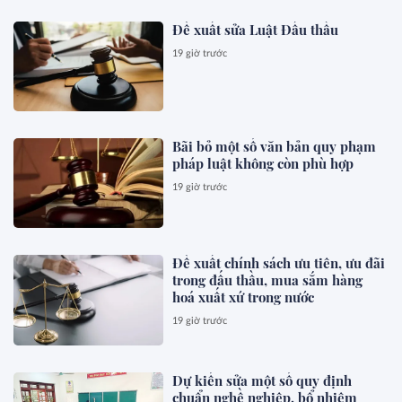
Đề xuất sửa Luật Đấu thầu
19 giờ trước
Bãi bỏ một số văn bản quy phạm
pháp luật không còn phù hợp
19 giờ trước
Đề xuất chính sách ưu tiên, ưu đãi
trong đấu thầu, mua sắm hàng
hoá xuất xứ trong nước
19 giờ trước
Dự kiến sửa một số quy định
chuẩn nghề nghiệp, bổ nhiệm