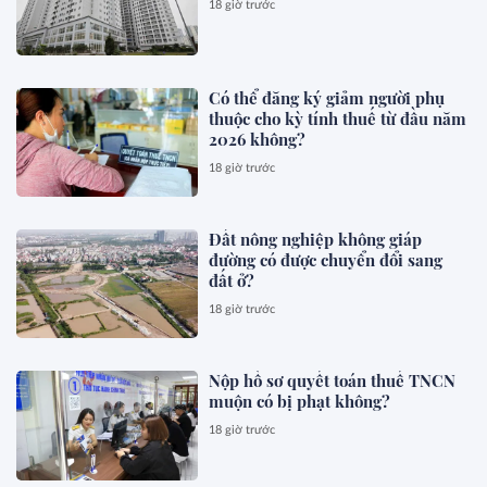
18 giờ trước
Có thể đăng ký giảm người phụ
thuộc cho kỳ tính thuế từ đầu năm
2026 không?
18 giờ trước
Đất nông nghiệp không giáp
đường có được chuyển đổi sang
đất ở?
18 giờ trước
Nộp hồ sơ quyết toán thuế TNCN
muộn có bị phạt không?
18 giờ trước