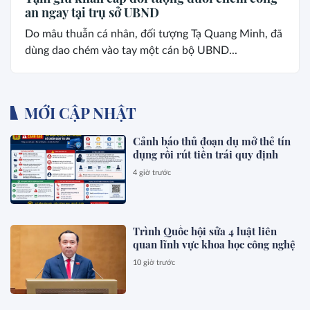
an ngay tại trụ sở UBND
Do mâu thuẫn cá nhân, đối tượng Tạ Quang Minh, đã
dùng dao chém vào tay một cán bộ UBND...
MỚI CẬP NHẬT
Cảnh báo thủ đoạn dụ mở thẻ tín
dụng rồi rút tiền trái quy định
4 giờ trước
Trình Quốc hội sửa 4 luật liên
quan lĩnh vực khoa học công nghệ
10 giờ trước