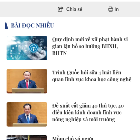
Chia sẻ
In
BÀI ĐỌC NHIỀU
Quy định mới về xử phạt hành vi
gian lận hồ sơ hưởng BHXH,
BHTN
Trình Quốc hội sửa 4 luật liên
quan lĩnh vực khoa học công nghệ
Đề xuất cắt giảm 40 thủ tục, 40
điều kiện kinh doanh lĩnh vực
nông nghiệp và môi trường
Mồm chó vó ngựa