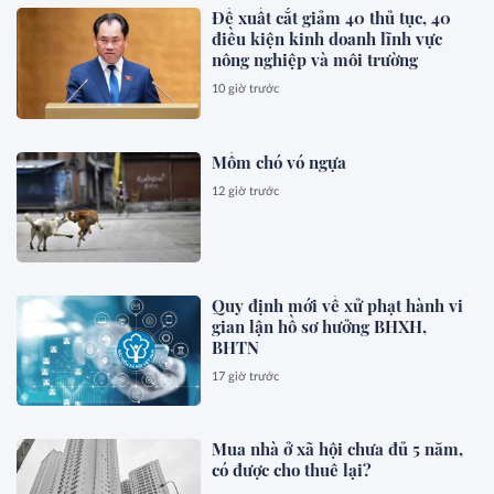
Đề xuất cắt giảm 40 thủ tục, 40
điều kiện kinh doanh lĩnh vực
nông nghiệp và môi trường
10 giờ trước
Mồm chó vó ngựa
12 giờ trước
Quy định mới về xử phạt hành vi
gian lận hồ sơ hưởng BHXH,
BHTN
17 giờ trước
Mua nhà ở xã hội chưa đủ 5 năm,
có được cho thuê lại?