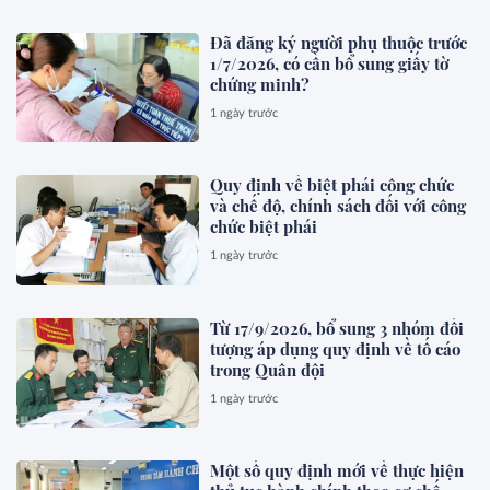
Đã đăng ký người phụ thuộc trước
1/7/2026, có cần bổ sung giấy tờ
chứng minh?
1 ngày trước
Quy định về biệt phái công chức
và chế độ, chính sách đối với công
chức biệt phái
1 ngày trước
Từ 17/9/2026, bổ sung 3 nhóm đối
tượng áp dụng quy định về tố cáo
trong Quân đội
1 ngày trước
Một số quy định mới về thực hiện