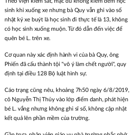
Theo viện kiểm sát, mặc dù không kiểm đếm học
sinh khi xuống xe nhưng bà Quy vẫn ghi vào sổ
nhật ký xe buýt là học sinh đi thực tế là 13, không
có học sinh xuống muộn. Từ đó dẫn đến việc để
quên bé L. trên xe.
Cơ quan này xác định hành vi của bà Quy, ông
Phiến đã cấu thành tội "vô ý làm chết người", quy
định tại điều 128 Bộ luật hình sự.
Cáo trạng cũng nêu, khoảng 7h50 ngày 6/8/2019,
cô Nguyễn Thị Thủy vào lớp điểm danh, phát hiện
bé L. vắng nhưng không ghi sĩ số, không cập nhật
kết quả lên phần mềm của trường.
Gần trưa, nhân viên giáo vụ nhà trường nhắc nhở