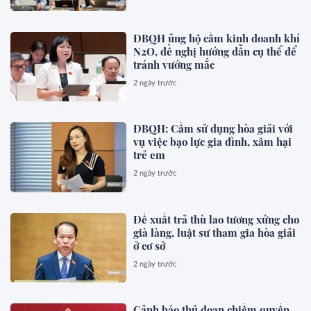
ĐBQH ủng hộ cấm kinh doanh khí
N2O, đề nghị hướng dẫn cụ thể để
tránh vướng mắc
2 ngày trước
ĐBQH: Cấm sử dụng hòa giải với
vụ việc bạo lực gia đình, xâm hại
trẻ em
2 ngày trước
Đề xuất trả thù lao tương xứng cho
già làng, luật sư tham gia hòa giải
ở cơ sở
2 ngày trước
Cảnh báo thủ đoạn chiếm quyền