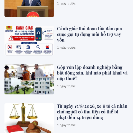
1 ngày trước
Cảnh giác thủ đoạn lừa đảo qua
cuộc gọi tự động mời hỗ trợ vay
vốn
1 ngày trước
Góp vốn lập doanh nghiệp bằng
bất động sản, khi nào phải khai và
nộp thuế?
1 ngày trước
Từ ngày 15/8/2026, xe ô tô cá nhân
chở người có thu tiền có thể bị
phạt đến 14 triệu đồng
1 ngày trước