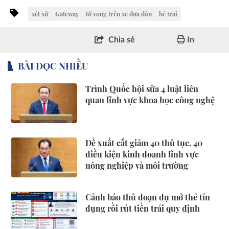
xét xử
Gateway
tử vong trên xe đưa đón
bé trai
Chia sẻ
In
BÀI ĐỌC NHIỀU
Trình Quốc hội sửa 4 luật liên
quan lĩnh vực khoa học công nghệ
Đề xuất cắt giảm 40 thủ tục, 40
điều kiện kinh doanh lĩnh vực
nông nghiệp và môi trường
Cảnh báo thủ đoạn dụ mở thẻ tín
dụng rồi rút tiền trái quy định