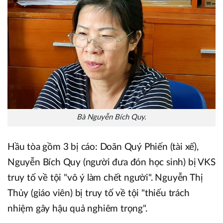
Bà Nguyễn Bích Quy.
Hầu tòa gồm 3 bị cáo: Doãn Quý Phiến (tài xế),
Nguyễn Bích Quy (người đưa đón học sinh) bị VKS
truy tố về tội "vô ý làm chết người". Nguyễn Thị
Thủy (giáo viên) bị truy tố về tội "thiếu trách
nhiệm gây hậu quả nghiêm trọng".