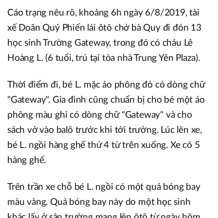
Cáo trạng nêu rõ, khoảng 6h ngày 6/8/2019, tài
xế Doãn Quý Phiến lái ôtô chở bà Quy đi đón 13
học sinh Trường Gateway, trong đó có cháu Lê
Hoàng L. (6 tuổi, trú tại tòa nhà Trung Yên Plaza).
Thời điểm đi, bé L. mặc áo phông đỏ có dòng chữ
"Gateway". Gia đình cũng chuẩn bị cho bé một áo
phông màu ghi có dòng chữ "Gateway" và cho
sách vở vào balô trước khi tới trường. Lúc lên xe,
bé L. ngồi hàng ghế thứ 4 từ trên xuống. Xe có 5
hàng ghế.
Trên trần xe chỗ bé L. ngồi có một quả bóng bay
màu vàng. Quả bóng bay này do một học sinh
khác lấy ở sân trường mang lên ôtô từ ngày hôm