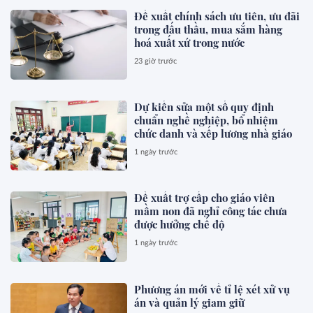
Đề xuất chính sách ưu tiên, ưu đãi
trong đấu thầu, mua sắm hàng
hoá xuất xứ trong nước
23 giờ trước
Dự kiến sửa một số quy định
chuẩn nghề nghiệp, bổ nhiệm
chức danh và xếp lương nhà giáo
1 ngày trước
Đề xuất trợ cấp cho giáo viên
mầm non đã nghỉ công tác chưa
được hưởng chế độ
1 ngày trước
Phương án mới về tỉ lệ xét xử vụ
án và quản lý giam giữ