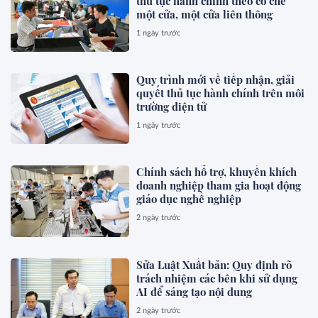
thủ tục hành chính theo cơ chế
một cửa, một cửa liên thông
1 ngày trước
Quy trình mới về tiếp nhận, giải
quyết thủ tục hành chính trên môi
trường điện tử
1 ngày trước
Chính sách hỗ trợ, khuyến khích
doanh nghiệp tham gia hoạt động
giáo dục nghề nghiệp
2 ngày trước
Sửa Luật Xuất bản: Quy định rõ
trách nhiệm các bên khi sử dụng
AI để sáng tạo nội dung
2 ngày trước