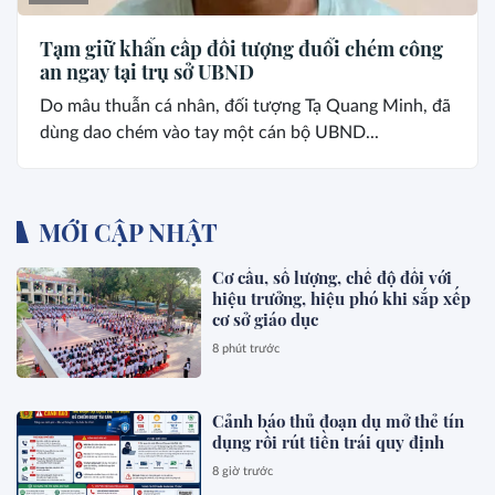
Tạm giữ khẩn cấp đối tượng đuổi chém công
an ngay tại trụ sở UBND
Do mâu thuẫn cá nhân, đối tượng Tạ Quang Minh, đã
dùng dao chém vào tay một cán bộ UBND...
MỚI CẬP NHẬT
Cơ cấu, số lượng, chế độ đối với
hiệu trưởng, hiệu phó khi sắp xếp
cơ sở giáo dục
8 phút trước
Cảnh báo thủ đoạn dụ mở thẻ tín
dụng rồi rút tiền trái quy định
8 giờ trước