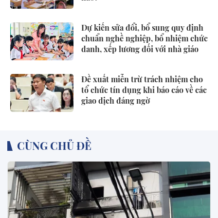
Dự kiến sửa đổi, bổ sung quy định
chuẩn nghề nghiệp, bổ nhiệm chức
danh, xếp lương đối với nhà giáo
Đề xuất miễn trừ trách nhiệm cho
tổ chức tín dụng khi báo cáo về các
giao dịch đáng ngờ
CÙNG CHỦ ĐỀ