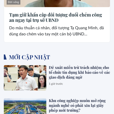
Đời sống
Tạm giữ khẩn cấp đối tượng đuổi chém công
an ngay tại trụ sở UBND
Do mâu thuẫn cá nhân, đối tượng Tạ Quang Minh, đã
dùng dao chém vào tay một cán bộ UBND...
MỚI CẬP NHẬT
Đề xuất miễn trừ trách nhiệm cho
tổ chức tín dụng khi báo cáo về các
giao dịch đáng ngờ
1 giờ trước
Khu công nghiệp muốn mở rộng
ngành nghề có phải xin lại giấy
phép môi trường?