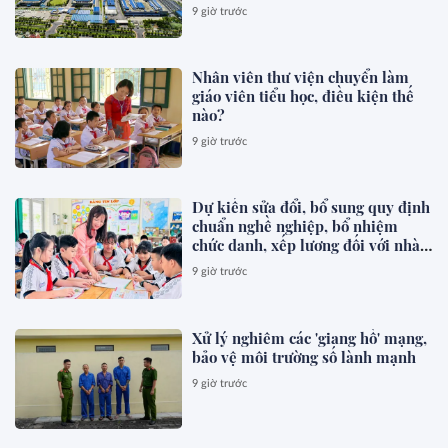
9 giờ trước
Nhân viên thư viện chuyển làm
giáo viên tiểu học, điều kiện thế
nào?
9 giờ trước
Dự kiến sửa đổi, bổ sung quy định
chuẩn nghề nghiệp, bổ nhiệm
chức danh, xếp lương đối với nhà
giáo
9 giờ trước
Xử lý nghiêm các 'giang hồ' mạng,
bảo vệ môi trường số lành mạnh
9 giờ trước