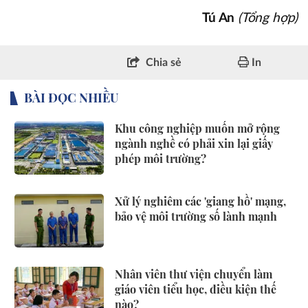
Tú An
(Tổng hợp)
Chia sẻ
In
BÀI ĐỌC NHIỀU
Khu công nghiệp muốn mở rộng
ngành nghề có phải xin lại giấy
phép môi trường?
Xử lý nghiêm các 'giang hồ' mạng,
bảo vệ môi trường số lành mạnh
Nhân viên thư viện chuyển làm
giáo viên tiểu học, điều kiện thế
nào?