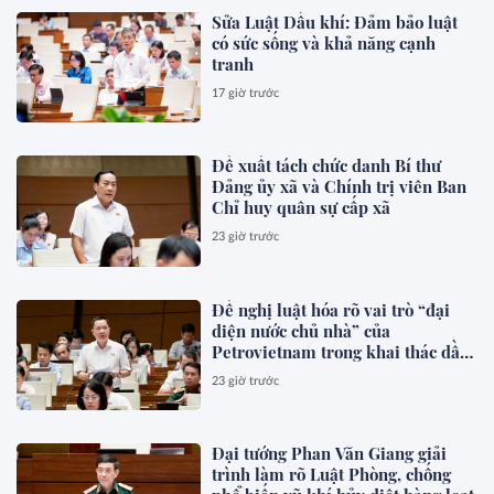
Sửa Luật Dầu khí: Đảm bảo luật
có sức sống và khả năng cạnh
tranh
17 giờ trước
Đề xuất tách chức danh Bí thư
Đảng ủy xã và Chính trị viên Ban
Chỉ huy quân sự cấp xã
23 giờ trước
Đề nghị luật hóa rõ vai trò “đại
diện nước chủ nhà” của
Petrovietnam trong khai thác dầu
khí
23 giờ trước
Đại tướng Phan Văn Giang giải
trình làm rõ Luật Phòng, chống