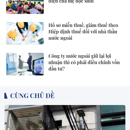
diện cha mẹ học sinh
Hồ sơ miễn thuế, giảm thuế theo
Hiệp định thuế đối với nhà thầu
nước ngoài
Công ty nước ngoài giữ lại lợi
nhuận thì có phải điều chỉnh vốn
đầu tư?
CÙNG CHỦ ĐỀ