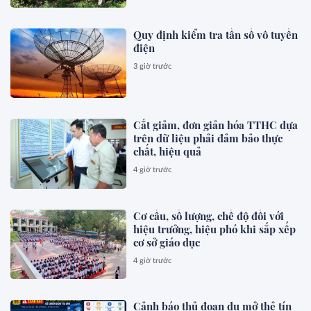
Quy định kiểm tra tần số vô tuyến
điện
3 giờ trước
Cắt giảm, đơn giản hóa TTHC dựa
trên dữ liệu phải đảm bảo thực
chất, hiệu quả
4 giờ trước
Cơ cấu, số lượng, chế độ đối với
hiệu trưởng, hiệu phó khi sắp xếp
cơ sở giáo dục
4 giờ trước
Cảnh báo thủ đoạn dụ mở thẻ tín