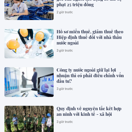
phạt 25 triệu đồng
2 giờ trước
Hồ sơ miễn thuế, giảm thuế theo
Hiệp định thuế đối với nhà thầu
nước ngoài
3 giờ trước
Công ty nước ngoài giữ lại lợi
nhuận thì có phải điều chỉnh vốn
đầu tư?
3 giờ trước
Quy định về nguyên tắc kết hợp
an ninh với kinh tế - xã hội
3 giờ trước