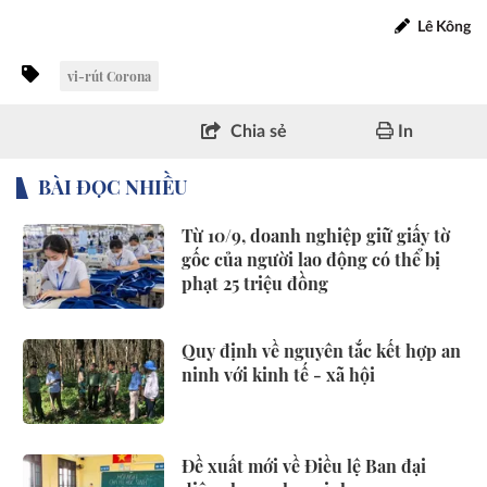
Lê Kông
vi-rút Corona
Chia sẻ
In
BÀI ĐỌC NHIỀU
Từ 10/9, doanh nghiệp giữ giấy tờ
gốc của người lao động có thể bị
phạt 25 triệu đồng
Quy định về nguyên tắc kết hợp an
ninh với kinh tế - xã hội
Đề xuất mới về Điều lệ Ban đại