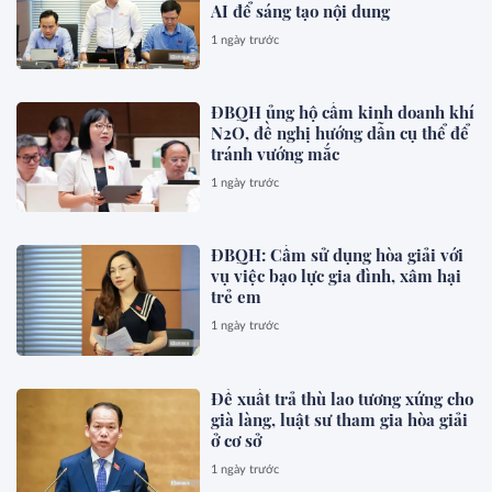
AI để sáng tạo nội dung
1 ngày trước
ĐBQH ủng hộ cấm kinh doanh khí
N2O, đề nghị hướng dẫn cụ thể để
tránh vướng mắc
1 ngày trước
ĐBQH: Cấm sử dụng hòa giải với
vụ việc bạo lực gia đình, xâm hại
trẻ em
1 ngày trước
Đề xuất trả thù lao tương xứng cho
già làng, luật sư tham gia hòa giải
ở cơ sở
1 ngày trước