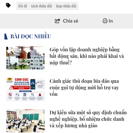
lối đi
tách thửa đất
hợp thửa đất
Chia sẻ
In
BÀI ĐỌC NHIỀU
Góp vốn lập doanh nghiệp bằng
bất động sản, khi nào phải khai và
nộp thuế?
Cảnh giác thủ đoạn lừa đảo qua
cuộc gọi tự động mời hỗ trợ vay
vốn
Dự kiến sửa một số quy định chuẩn
nghề nghiệp, bổ nhiệm chức danh
và xếp lương nhà giáo