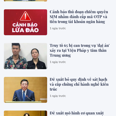
Cảnh báo thủ đoạn chiếm quyền
SIM nhằm đánh cắp mã OTP và
tiền trong tài khoản ngân hàng
1 ngày trước
Truy tố 65 bị can trong vụ 'đại án'
xảy ra tại Viện Pháp y tâm thần
Trung ương
1 ngày trước
Đề xuất bỏ quy định về sát hạch
và cấp chứng chỉ hành nghề kiến
trúc
1 ngày trước
Đề xuất mô hình cơ quan xuất