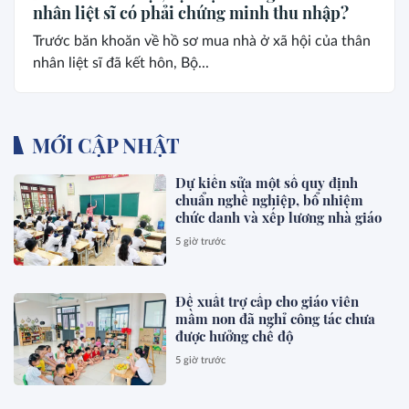
nhân liệt sĩ có phải chứng minh thu nhập?
Trước băn khoăn về hồ sơ mua nhà ở xã hội của thân
nhân liệt sĩ đã kết hôn, Bộ...
MỚI CẬP NHẬT
Dự kiến sửa một số quy định
chuẩn nghề nghiệp, bổ nhiệm
chức danh và xếp lương nhà giáo
5 giờ trước
Đề xuất trợ cấp cho giáo viên
mầm non đã nghỉ công tác chưa
được hưởng chế độ
5 giờ trước