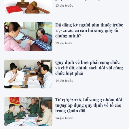
13 giờ trước
Đã đăng ký người phụ thuộc trước
1/7/2026, có cần bổ sung giấy tờ
chứng minh?
13 giờ trước
Quy định về biệt phái công chức
và chế độ, chính sách đối với công
chức biệt phái
14 giờ trước
Từ 17/9/2026, bổ sung 3 nhóm đối
tượng áp dụng quy định về tố cáo
trong Quân đội
14 giờ trước