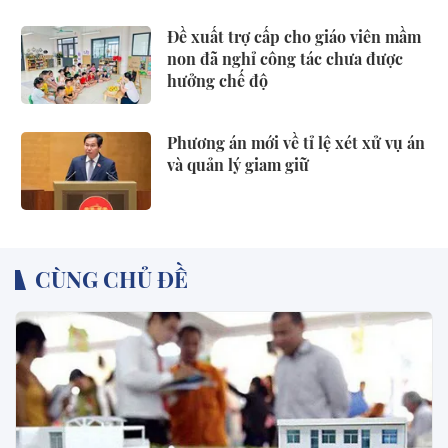
Đề xuất trợ cấp cho giáo viên mầm
non đã nghỉ công tác chưa được
hưởng chế độ
Phương án mới về tỉ lệ xét xử vụ án
và quản lý giam giữ
CÙNG CHỦ ĐỀ