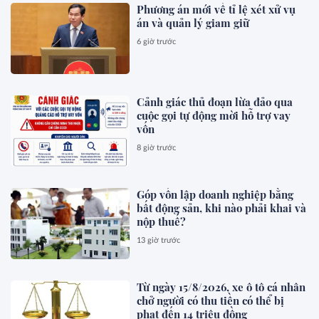
Phương án mới về tỉ lệ xét xử vụ
án và quản lý giam giữ
6 giờ trước
Cảnh giác thủ đoạn lừa đảo qua
cuộc gọi tự động mời hỗ trợ vay
vốn
8 giờ trước
Góp vốn lập doanh nghiệp bằng
bất động sản, khi nào phải khai và
nộp thuế?
13 giờ trước
Từ ngày 15/8/2026, xe ô tô cá nhân
chở người có thu tiền có thể bị
phạt đến 14 triệu đồng