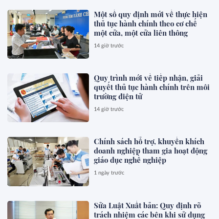
Một số quy định mới về thực hiện
thủ tục hành chính theo cơ chế
một cửa, một cửa liên thông
14 giờ trước
Quy trình mới về tiếp nhận, giải
quyết thủ tục hành chính trên môi
trường điện tử
14 giờ trước
Chính sách hỗ trợ, khuyến khích
doanh nghiệp tham gia hoạt động
giáo dục nghề nghiệp
1 ngày trước
Sửa Luật Xuất bản: Quy định rõ
trách nhiệm các bên khi sử dụng