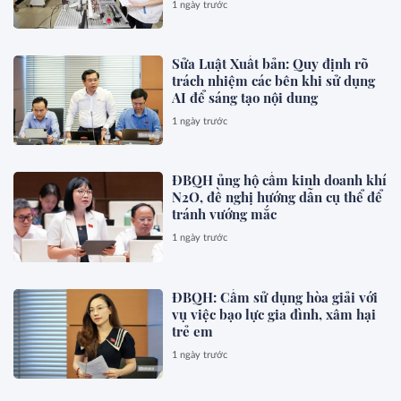
1 ngày trước
Sửa Luật Xuất bản: Quy định rõ
trách nhiệm các bên khi sử dụng
AI để sáng tạo nội dung
1 ngày trước
ĐBQH ủng hộ cấm kinh doanh khí
N2O, đề nghị hướng dẫn cụ thể để
tránh vướng mắc
1 ngày trước
ĐBQH: Cấm sử dụng hòa giải với
vụ việc bạo lực gia đình, xâm hại
trẻ em
1 ngày trước