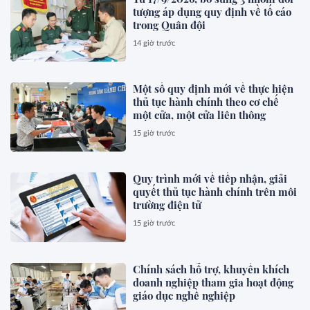
tượng áp dụng quy định về tố cáo
trong Quân đội
14 giờ trước
Một số quy định mới về thực hiện
thủ tục hành chính theo cơ chế
một cửa, một cửa liên thông
15 giờ trước
Quy trình mới về tiếp nhận, giải
quyết thủ tục hành chính trên môi
trường điện tử
15 giờ trước
Chính sách hỗ trợ, khuyến khích
doanh nghiệp tham gia hoạt động
giáo dục nghề nghiệp