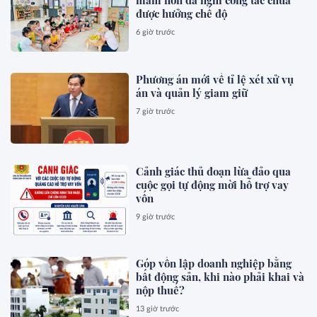
mầm non đã nghỉ công tác chưa
được hưởng chế độ
6 giờ trước
Phương án mới về tỉ lệ xét xử vụ
án và quản lý giam giữ
7 giờ trước
Cảnh giác thủ đoạn lừa đảo qua
cuộc gọi tự động mời hỗ trợ vay
vốn
9 giờ trước
Góp vốn lập doanh nghiệp bằng
bất động sản, khi nào phải khai và
nộp thuế?
13 giờ trước