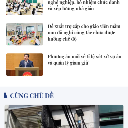
nghề nghiệp, bổ nhiệm chức danh
và xếp lương nhà giáo
Đề xuất trợ cấp cho giáo viên mầm
non đã nghỉ công tác chưa được
hưởng chế độ
Phương án mới về tỉ lệ xét xử vụ án
và quản lý giam giữ
CÙNG CHỦ ĐỀ