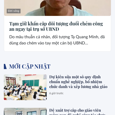
Đời sống
Tạm giữ khẩn cấp đối tượng đuổi chém công
an ngay tại trụ sở UBND
Do mâu thuẫn cá nhân, đối tượng Tạ Quang Minh, đã
dùng dao chém vào tay một cán bộ UBND...
MỚI CẬP NHẬT
Dự kiến sửa một số quy định
chuẩn nghề nghiệp, bổ nhiệm
chức danh và xếp lương nhà giáo
6 giờ trước
Đề xuất trợ cấp cho giáo viên