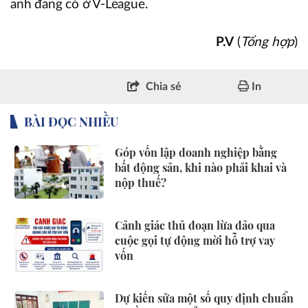
anh đang có ở V-League.
P.V
(
Tổng hợp
)
Chia sẻ
In
BÀI ĐỌC NHIỀU
Góp vốn lập doanh nghiệp bằng
bất động sản, khi nào phải khai và
nộp thuế?
Cảnh giác thủ đoạn lừa đảo qua
cuộc gọi tự động mời hỗ trợ vay
vốn
Dự kiến sửa một số quy định chuẩn