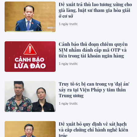
Đề xuất trả thù lao tương xứng cho
già làng, luật sư tham gia hòa giải
ở cơ sở
1 ngày trước
Cảnh báo thủ đoạn chiếm quyền
SIM nhằm đánh cắp mã OTP và
tiền trong tài khoản ngân hàng
1 ngày trước
Truy tố 65 bị can trong vụ 'đại án'
xảy ra tại Viện Pháp y tâm thần
Trung ương
1 ngày trước
Đề xuất bỏ quy định về sát hạch
và cấp chứng chỉ hành nghề kiến
trúc