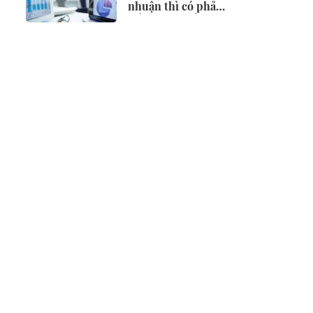
nhuận thì có phải
điều chỉnh vốn
đầu tư?