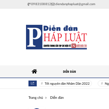
0983108812
diendanphapluat@gmail.com
DIỄN ĐÀN
uyên khí Quốc gia
Tết nguyên đán Nhâm Dần 2022
Nguồn nh
Trang chủ
Diễn đàn