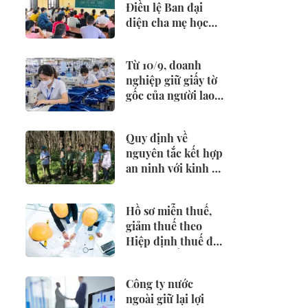
Điều lệ Ban đại
diện cha mẹ học
sinh
Từ 10/9, doanh
nghiệp giữ giấy tờ
gốc của người lao
động có thể bị
phạt 25 triệu đồng
Quy định về
nguyên tắc kết hợp
an ninh với kinh tế
- xã hội
Hồ sơ miễn thuế,
giảm thuế theo
Hiệp định thuế đối
với nhà thầu nước
ngoài
Công ty nước
ngoài giữ lại lợi