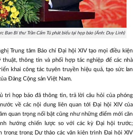
c Ban Bí thư Trần Cẩm Tú phát biểu tại họp báo (Ảnh: Duy Linh)
ghị Trung tâm Báo chí Đại hội XIV tạo mọi điều kiện
ỹ thuật, thông tin và phối hợp tác nghiệp để các nhà
iển khai công tác tuyên truyền hiệu quả, tạo sức lan
của Đảng Cộng sản Việt Nam.
ủ trì họp báo đã thông tin, trả lời câu hỏi của phóng
 nước về các nội dung liên quan tới Đại hội XIV của
 tầm quan trọng nổi bật cũng như những điểm mới căn
ịnh hướng chiến lược so với các kỳ Đại hội trước;
n trọng trong Dự thảo các văn kiện trình Đại hội XIV