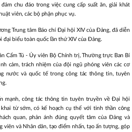
đảm chu đáo trong việc cung cấp suất ăn, giải khát
huật viên, các bộ phận phục vụ.
ương Trung tâm Báo chí Đại hội XIV của Đảng, đã diễn
i đại biểu toàn quốc lần thứ XIV của Đảng.
rần Cẩm Tú - Ủy viên Bộ Chính trị, Thường trực Ban Bí
tình cảm, trách nhiệm của đội ngũ phóng viên các cơ
ng nước và quốc tế trong công tác thông tin, tuyên
ảng.
n mạnh, công tác thông tin tuyên truyền về Đại hội
khai từ sớm, có kế hoạch cụ thể với tinh thần công
 khách quan, phản ánh đúng quyết tâm của Đảng và
g viên và Nhân dân, tạo điểm nhấn, tạo ấn tượng, góp