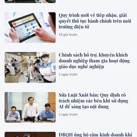
Quy trình mới về tiếp nhận, giải
quyết thủ tục hành chính trên môi
trường điện tử
15 giờ trước
Chính sách hỗ trợ, khuyến khích
doanh nghiệp tham gia hoạt động
giáo dục nghề nghiệp
1 ngày trước
Sửa Luật Xuất bản: Quy định rõ
trách nhiệm các bên khi sử dụng
AI để sáng tạo nội dung
1 ngày trước
ĐBQH ủng hộ cấm kinh doanh khí