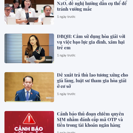
N2O, đề nghị hướng dẫn cụ thể để
tránh vướng mắc
1 ngày trước
ĐBQH: Cấm sử dụng hòa giải với
vụ việc bạo lực gia đình, xâm hại
trẻ em
1 ngày trước
Đề xuất trả thù lao tương xứng cho
già làng, luật sư tham gia hòa giải
ở cơ sở
1 ngày trước
Cảnh báo thủ đoạn chiếm quyền
SIM nhằm đánh cắp mã OTP và
tiền trong tài khoản ngân hàng
1 ngày trước