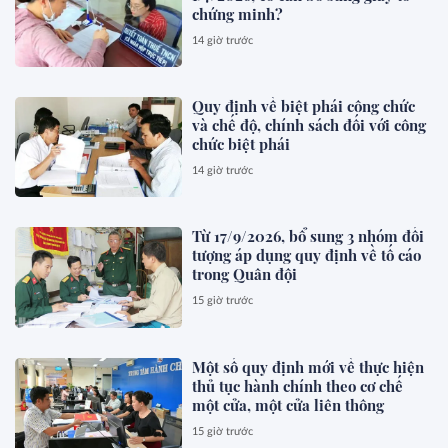
chứng minh?
14 giờ trước
Quy định về biệt phái công chức
và chế độ, chính sách đối với công
chức biệt phái
14 giờ trước
Từ 17/9/2026, bổ sung 3 nhóm đối
tượng áp dụng quy định về tố cáo
trong Quân đội
15 giờ trước
Một số quy định mới về thực hiện
thủ tục hành chính theo cơ chế
một cửa, một cửa liên thông
15 giờ trước