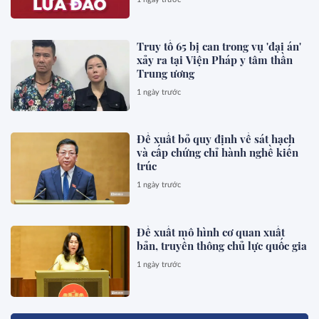
Truy tố 65 bị can trong vụ 'đại án'
xảy ra tại Viện Pháp y tâm thần
Trung ương
1 ngày trước
Đề xuất bỏ quy định về sát hạch
và cấp chứng chỉ hành nghề kiến
trúc
1 ngày trước
Đề xuất mô hình cơ quan xuất
bản, truyền thông chủ lực quốc gia
1 ngày trước