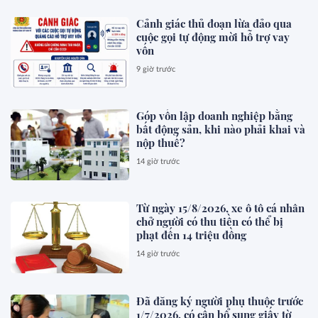
Cảnh giác thủ đoạn lừa đảo qua
cuộc gọi tự động mời hỗ trợ vay
vốn
9 giờ trước
Góp vốn lập doanh nghiệp bằng
bất động sản, khi nào phải khai và
nộp thuế?
14 giờ trước
Từ ngày 15/8/2026, xe ô tô cá nhân
chở người có thu tiền có thể bị
phạt đến 14 triệu đồng
14 giờ trước
Đã đăng ký người phụ thuộc trước
1/7/2026, có cần bổ sung giấy tờ