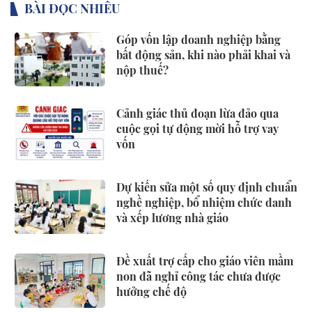
BÀI ĐỌC NHIỀU
Góp vốn lập doanh nghiệp bằng
bất động sản, khi nào phải khai và
nộp thuế?
Cảnh giác thủ đoạn lừa đảo qua
cuộc gọi tự động mời hỗ trợ vay
vốn
Dự kiến sửa một số quy định chuẩn
nghề nghiệp, bổ nhiệm chức danh
và xếp lương nhà giáo
Đề xuất trợ cấp cho giáo viên mầm
non đã nghỉ công tác chưa được
hưởng chế độ