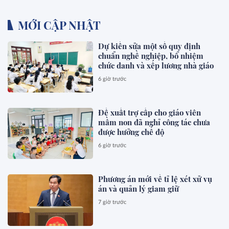
MỚI CẬP NHẬT
Dự kiến sửa một số quy định
chuẩn nghề nghiệp, bổ nhiệm
chức danh và xếp lương nhà giáo
6 giờ trước
Đề xuất trợ cấp cho giáo viên
mầm non đã nghỉ công tác chưa
được hưởng chế độ
6 giờ trước
Phương án mới về tỉ lệ xét xử vụ
án và quản lý giam giữ
7 giờ trước