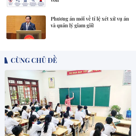
Phương án mới về tỉ lệ xét xử vụ án
và quản lý giam giữ
CÙNG CHỦ ĐỀ