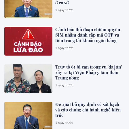
ở cơ sở
1 ngày trước
Cảnh báo thủ đoạn chiếm quyền
SIM nhằm đánh cắp mã OTP và
tiền trong tài khoản ngân hàng
1 ngày trước
Truy tố 65 bị can trong vụ 'đại án'
xảy ra tại Viện Pháp y tâm thần
Trung ương
1 ngày trước
Đề xuất bỏ quy định về sát hạch
và cấp chứng chỉ hành nghề kiến
trúc
1 ngày trước