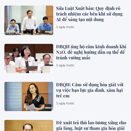
Sửa Luật Xuất bản: Quy định rõ
trách nhiệm các bên khi sử dụng
AI để sáng tạo nội dung
1 ngày trước
ĐBQH ủng hộ cấm kinh doanh khí
N2O, đề nghị hướng dẫn cụ thể để
tránh vướng mắc
1 ngày trước
ĐBQH: Cấm sử dụng hòa giải với
vụ việc bạo lực gia đình, xâm hại
trẻ em
1 ngày trước
Đề xuất trả thù lao tương xứng cho
già làng, luật sư tham gia hòa giải