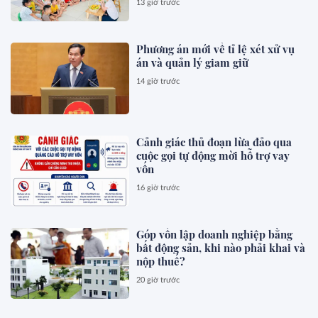
13 giờ trước
Phương án mới về tỉ lệ xét xử vụ
án và quản lý giam giữ
14 giờ trước
Cảnh giác thủ đoạn lừa đảo qua
cuộc gọi tự động mời hỗ trợ vay
vốn
16 giờ trước
Góp vốn lập doanh nghiệp bằng
bất động sản, khi nào phải khai và
nộp thuế?
20 giờ trước