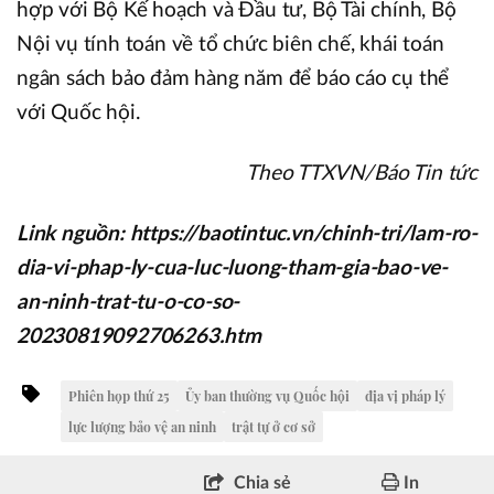
hợp với Bộ Kế hoạch và Đầu tư, Bộ Tài chính, Bộ
Nội vụ tính toán về tổ chức biên chế, khái toán
ngân sách bảo đảm hàng năm để báo cáo cụ thể
với Quốc hội.
Theo TTXVN/Báo Tin tức
Link nguồn: https://baotintuc.vn/chinh-tri/lam-ro-
dia-vi-phap-ly-cua-luc-luong-tham-gia-bao-ve-
an-ninh-trat-tu-o-co-so-
20230819092706263.htm
Phiên họp thứ 25
Ủy ban thường vụ Quốc hội
địa vị pháp lý
lực lượng bảo vệ an ninh
trật tự ở cơ sở
Chia sẻ
In