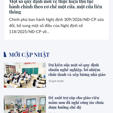
Một số quy định mới về thực hiện thủ tục
hành chính theo cơ chế một cửa, một cửa liên
thông
Chính phủ ban hành Nghị định 309/2026/NĐ-CP sửa
đổi, bổ sung một số điều của Nghị định số
118/2025/NĐ-CP về...
MỚI CẬP NHẬT
Dự kiến sửa một số quy định
chuẩn nghề nghiệp, bổ nhiệm
chức danh và xếp lương nhà giáo
13 giờ trước
Đề xuất trợ cấp cho giáo viên
mầm non đã nghỉ công tác chưa
được hưởng chế độ