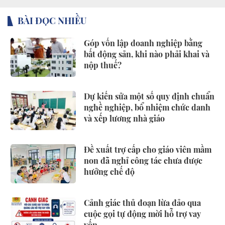
BÀI ĐỌC NHIỀU
Góp vốn lập doanh nghiệp bằng
bất động sản, khi nào phải khai và
nộp thuế?
Dự kiến sửa một số quy định chuẩn
nghề nghiệp, bổ nhiệm chức danh
và xếp lương nhà giáo
Đề xuất trợ cấp cho giáo viên mầm
non đã nghỉ công tác chưa được
hưởng chế độ
Cảnh giác thủ đoạn lừa đảo qua
cuộc gọi tự động mời hỗ trợ vay
vốn