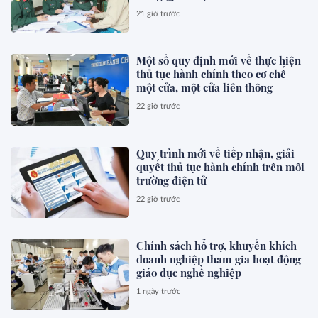
21 giờ trước
Một số quy định mới về thực hiện
thủ tục hành chính theo cơ chế
một cửa, một cửa liên thông
22 giờ trước
Quy trình mới về tiếp nhận, giải
quyết thủ tục hành chính trên môi
trường điện tử
22 giờ trước
Chính sách hỗ trợ, khuyến khích
doanh nghiệp tham gia hoạt động
giáo dục nghề nghiệp
1 ngày trước