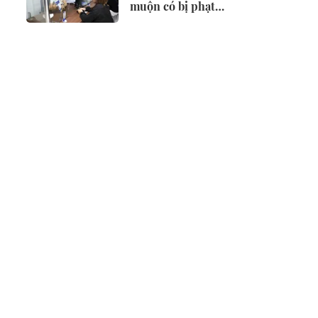
muộn có bị phạt
không?