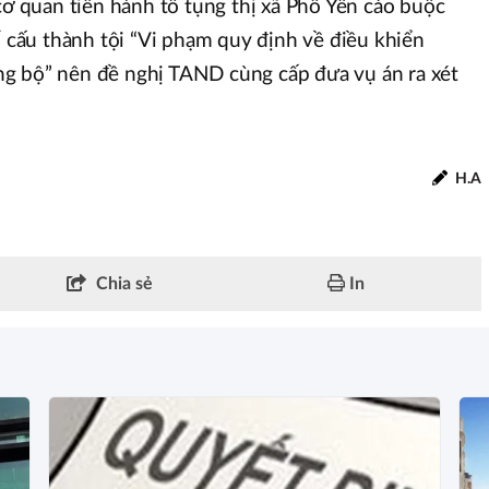
 cơ quan tiến hành tố tụng thị xã Phổ Yên cáo buộc
ố cấu thành tội “Vi phạm quy định về điều khiển
g bộ” nên đề nghị TAND cùng cấp đưa vụ án ra xét
H.A
Chia sẻ
In