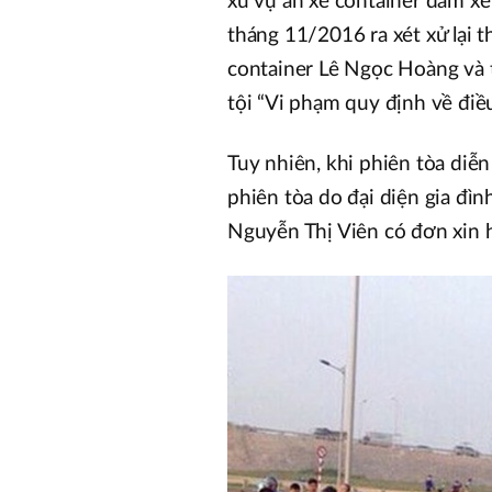
xử vụ án xe container đâm xe 
tháng 11/2016 ra xét xử lại th
container Lê Ngọc Hoàng và 
tội “Vi phạm quy định về điề
Tuy nhiên, khi phiên tòa diễn
phiên tòa do đại diện gia đìn
Nguyễn Thị Viên có đơn xin h