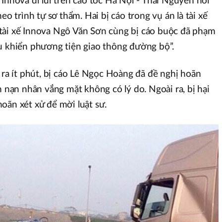
Innova đi lùi trên cao tốc Hà Nội - Thái Nguyên hồi
eo trình tự sơ thẩm. Hai bị cáo trong vụ án là tài xế
tài xế Innova Ngô Văn Sơn cùng bị cáo buộc đã phạm
u khiển phương tiện giao thông đường bộ”.
 ra ít phút, bị cáo Lê Ngọc Hoàng đã đề nghị hoãn
h nạn nhân vắng mặt không có lý do. Ngoài ra, bị hại
oãn xét xử để mời luật sư.