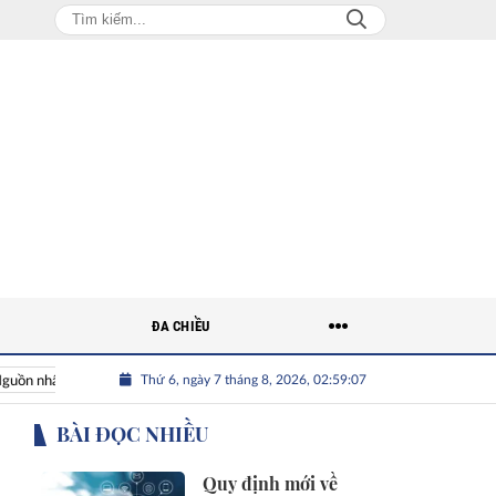
ĐA CHIỀU
Thứ 6, ngày 7 tháng 8, 2026, 02:59:09
ân lực Việt
Nhân tài Việt Nam
Giải bài toán nguồn nhân lự
BÀI ĐỌC NHIỀU
Quy định mới về