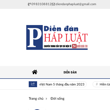
0983108812
diendanphapluat@gmail.com
DIỄN ĐÀN
Toàn cảnh kinh tế Việt Nam 5 tháng đầu năm 2023
Hiền tài là ngu
Trang chủ
Đời sống