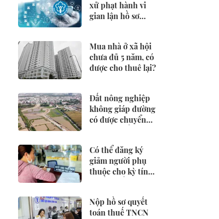
xử phạt hành vi
gian lận hồ sơ
hưởng BHXH,
BHTN
Mua nhà ở xã hội
chưa đủ 5 năm, có
được cho thuê lại?
Đất nông nghiệp
không giáp đường
có được chuyển
đổi sang đất ở?
Có thể đăng ký
giảm người phụ
thuộc cho kỳ tính
thuế từ đầu năm
2026 không?
Nộp hồ sơ quyết
toán thuế TNCN