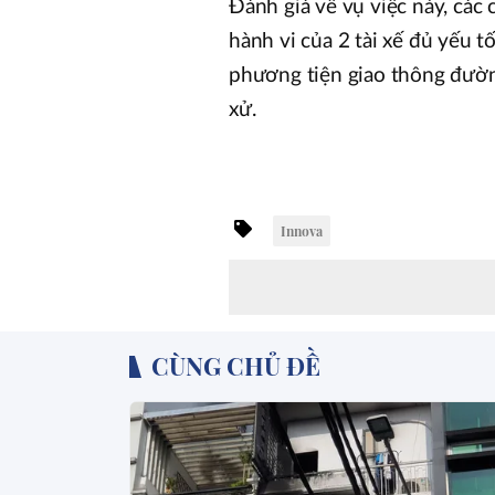
Đánh giá về vụ việc này, các
hành vi của 2 tài xế đủ yếu t
phương tiện giao thông đườn
xử.
Innova
CÙNG CHỦ ĐỀ