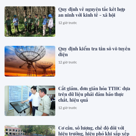
Quy định về nguyên tắc kết hợp
an ninh với kinh tế - xã hội
12 giờ trước
Quy định kiểm tra tần số vô tuyến
điện
12 giờ trước
Cắt giảm, đơn giản hóa TTHC dựa
trên dữ liệu phải đảm bảo thực
chất, hiệu quả
12 giờ trước
Cơ cấu, số lượng, chế độ đối với
hiệu trưởng, hiệu phó khi sắp xếp