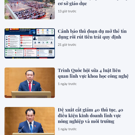
cơ sở giáo dục
13 giờ trước
Cảnh báo thủ đoạn dụ mở thẻ tín
dụng rồi rút tiền trái quy định
21 giờ trước
Trình Quốc hội sửa 4 luật liên
quan lĩnh vực khoa học công nghệ
1 ngày trước
Đề xuất cắt giảm 40 thủ tục, 40
điều kiện kinh doanh lĩnh vực
nông nghiệp và môi trường
1 ngày trước