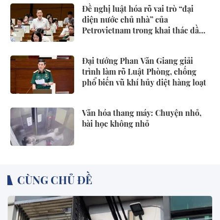
Đề nghị luật hóa rõ vai trò “đại
diện nước chủ nhà” của
Petrovietnam trong khai thác dầu
khí
Đại tướng Phan Văn Giang giải
trình làm rõ Luật Phòng, chống
phổ biến vũ khí hủy diệt hàng loạt
Văn hóa thang máy: Chuyện nhỏ,
bài học không nhỏ
CÙNG CHỦ ĐỀ