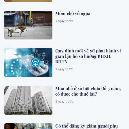
Mồm chó vó ngựa
1 ngày trước
Quy định mới về xử phạt hành vi
gian lận hồ sơ hưởng BHXH,
BHTN
1 ngày trước
Mua nhà ở xã hội chưa đủ 5 năm,
có được cho thuê lại?
1 ngày trước
Có thể đăng ký giảm người phụ