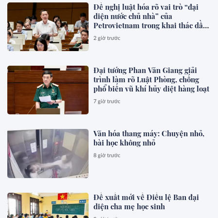
Đề nghị luật hóa rõ vai trò “đại
diện nước chủ nhà” của
Petrovietnam trong khai thác dầu
khí
2 giờ trước
Đại tướng Phan Văn Giang giải
trình làm rõ Luật Phòng, chống
phổ biến vũ khí hủy diệt hàng loạt
7 giờ trước
Văn hóa thang máy: Chuyện nhỏ,
bài học không nhỏ
8 giờ trước
Đề xuất mới về Điều lệ Ban đại
diện cha mẹ học sinh