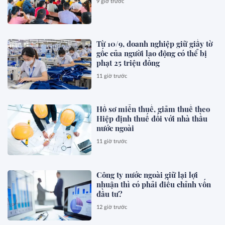
9 giờ trước
Từ 10/9, doanh nghiệp giữ giấy tờ
gốc của người lao động có thể bị
phạt 25 triệu đồng
11 giờ trước
Hồ sơ miễn thuế, giảm thuế theo
Hiệp định thuế đối với nhà thầu
nước ngoài
11 giờ trước
Công ty nước ngoài giữ lại lợi
nhuận thì có phải điều chỉnh vốn
đầu tư?
12 giờ trước