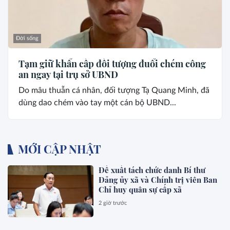
Đời sống
Tạm giữ khẩn cấp đối tượng đuổi chém công
an ngay tại trụ sở UBND
Do mâu thuẫn cá nhân, đối tượng Tạ Quang Minh, đã
dùng dao chém vào tay một cán bộ UBND...
MỚI CẬP NHẬT
Đề xuất tách chức danh Bí thư
Đảng ủy xã và Chính trị viên Ban
Chỉ huy quân sự cấp xã
2 giờ trước