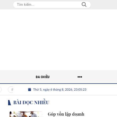
ĐA CHIỀU
Thứ 5, ngày 6 tháng 8, 2026, 23:05:24
Nguồn nhân lực Việt
Nhân tài Việt Nam
Giải bài toán nguồ
BÀI ĐỌC NHIỀU
Góp vốn lập doanh