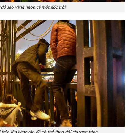
 đỏ
sao
vàng ngợp cả một góc trời
 trèo lên hàng rào để có thể theo dõi chương trình