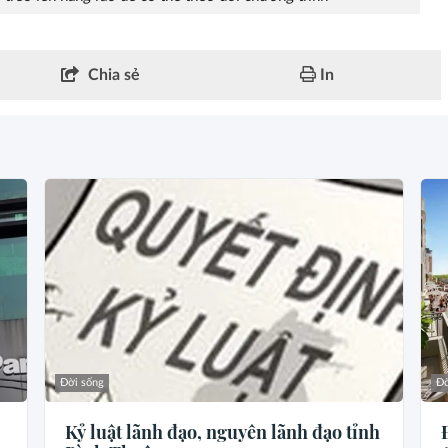
Chia sẻ
In
Đời sống
Đờ
Kỷ luật lãnh đạo, nguyên lãnh đạo tỉnh