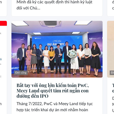
n
Minh đã ký các quyết định thi hành kỷ luật
đ
đối với Chủ...
c
Đời sống
Đờ
Bắt tay với ông lớn kiểm toán PwC,
Meey Land quyết tâm rút ngắn con
đường đến IPO
m
Tháng 7/2022, PwC và Meey Land tiếp tục
hợp tác triển khai dự án mới nhằm hoàn