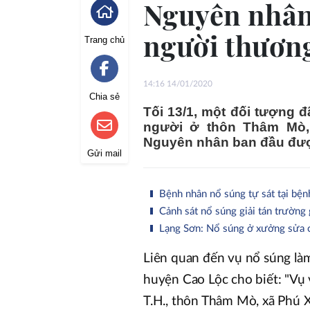
Nguyên nhân
người thươn
Trang chủ
14:16 14/01/2020
Chia sẻ
Tối 13/1, một đối tượng
người ở thôn Thâm Mò,
Nguyên nhân ban đầu đượ
Gửi mail
Bệnh nhân nổ súng tự sát tại bện
Cảnh sát nổ súng giải tán trường 
Lạng Sơn: Nổ súng ở xưởng sửa c
Liên quan đến vụ nổ súng là
huyện Cao Lộc cho biết: "Vụ v
T.H., thôn Thâm Mò, xã Phú X