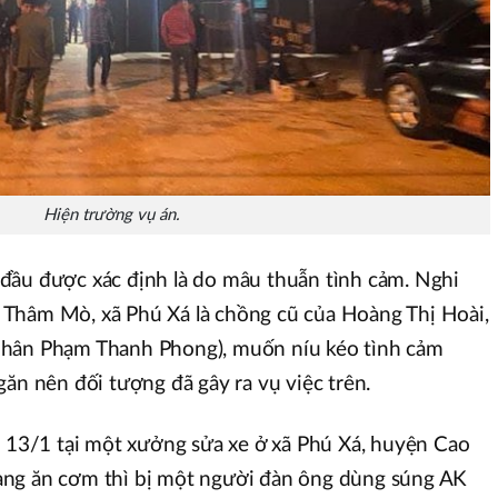
Hiện trường vụ án.
đầu được xác định là do mâu thuẫn tình cảm. Nghi
ôn Thâm Mò, xã Phú Xá là chồng cũ của Hoàng Thị Hoài,
nhân Phạm Thanh Phong), muốn níu kéo tình cảm
găn nên đối tượng đã gây ra vụ việc trên.
y 13/1 tại một xưởng sửa xe ở xã Phú Xá, huyện Cao
. đang ăn cơm thì bị một người đàn ông dùng súng AK