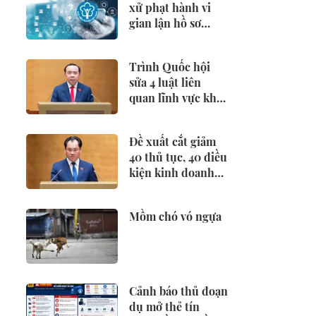
xử phạt hành vi
gian lận hồ sơ
hưởng BHXH,
BHTN
Trình Quốc hội
sửa 4 luật liên
quan lĩnh vực khoa
học công nghệ
Đề xuất cắt giảm
40 thủ tục, 40 điều
kiện kinh doanh
lĩnh vực nông
nghiệp và môi
Mồm chó vó ngựa
trường
Cảnh báo thủ đoạn
dụ mở thẻ tín