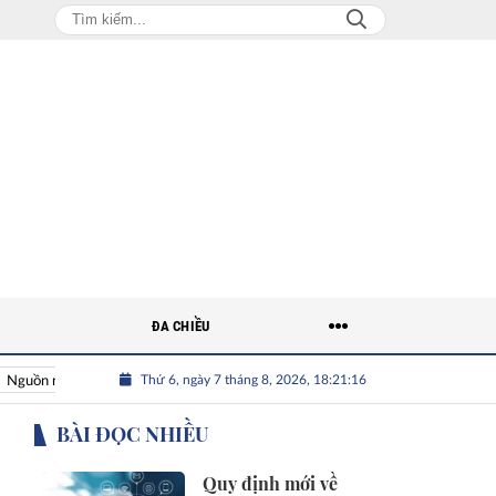
ĐA CHIỀU
Thứ 6, ngày 7 tháng 8, 2026, 18:21:17
 nhân lực Việt
Nhân tài Việt Nam
Giải bài toán nguồn nhân
BÀI ĐỌC NHIỀU
Quy định mới về