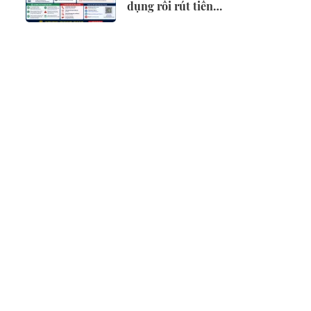
dụng rồi rút tiền
trái quy định