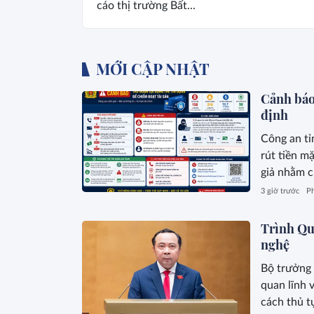
cáo thị trường Bất...
MỚI CẬP NHẬT
Cảnh báo 
định
Công an tỉ
rút tiền m
giả nhằm c
3 giờ trước
Ph
Trình Quố
nghệ
Bộ trưởng 
quan lĩnh 
cách thủ t