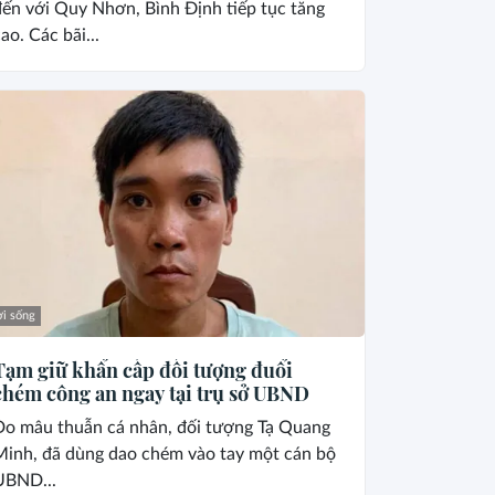
ến với Quy Nhơn, Bình Định tiếp tục tăng
ao. Các bãi...
i sống
Tạm giữ khẩn cấp đối tượng đuổi
chém công an ngay tại trụ sở UBND
Do mâu thuẫn cá nhân, đối tượng Tạ Quang
Minh, đã dùng dao chém vào tay một cán bộ
UBND...