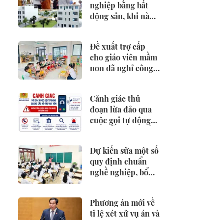
nghiệp bằng bất
động sản, khi nào
phải khai và nộp
thuế?
Đề xuất trợ cấp
cho giáo viên mầm
non đã nghỉ công
tác chưa được
hưởng chế độ
Cảnh giác thủ
đoạn lừa đảo qua
cuộc gọi tự động
mời hỗ trợ vay vốn
Dự kiến sửa một số
quy định chuẩn
nghề nghiệp, bổ
nhiệm chức danh
và xếp lương nhà
Phương án mới về
giáo
tỉ lệ xét xử vụ án và