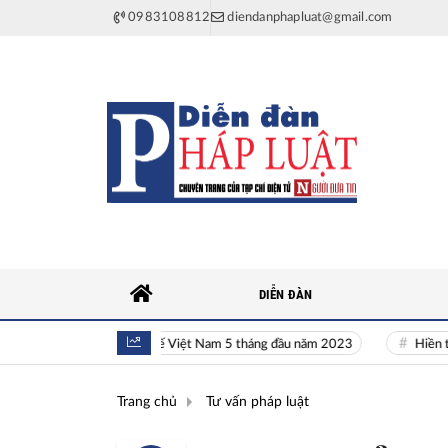
0983108812
diendanphapluat@gmail.com
DIỄN ĐÀN
Toàn cảnh kinh tế Việt Nam 5 tháng đầu năm 2023
Hiền tài là n
Trang chủ
Tư vấn pháp luật