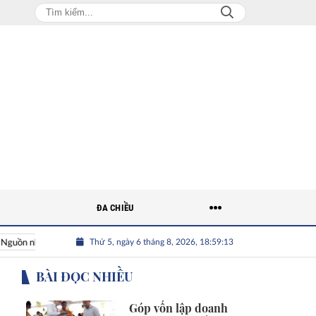
ĐA CHIỀU
Thứ 5, ngày 6 tháng 8, 2026, 18:59:14
hân lực Việt
Nhân tài Việt Nam
Giải bài toán nguồn nhân l
BÀI ĐỌC NHIỀU
Góp vốn lập doanh