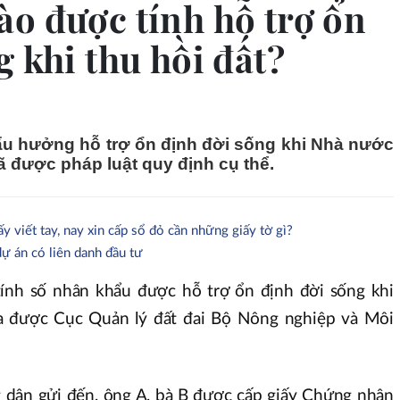
o được tính hỗ trợ ổn
g khi thu hồi đất?
ẩu hưởng hỗ trợ ổn định đời sống khi Nhà nước
ã được pháp luật quy định cụ thể.
viết tay, nay xin cấp sổ đỏ cần những giấy tờ gì?
ự án có liên danh đầu tư
ính số nhân khẩu được hỗ trợ ổn định đời sống khi
a được Cục Quản lý đất đai Bộ Nông nghiệp và Môi
 dân gửi đến, ông A, bà B được cấp giấy Chứng nhận