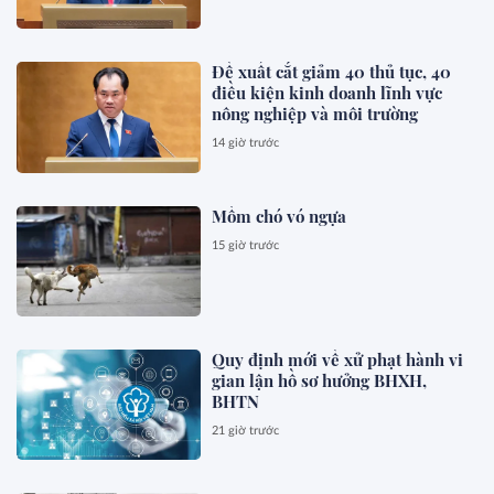
Đề xuất cắt giảm 40 thủ tục, 40
điều kiện kinh doanh lĩnh vực
nông nghiệp và môi trường
14 giờ trước
Mồm chó vó ngựa
15 giờ trước
Quy định mới về xử phạt hành vi
gian lận hồ sơ hưởng BHXH,
BHTN
21 giờ trước