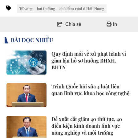
Tử vong
bát thường
chủ đầm rươi ở Hải Phòng
Chia sẻ
In
BÀI ĐỌC NHIỀU
Quy định mới về xử phạt hành vi
gian lận hồ sơ hưởng BHXH,
BHTN
Trình Quốc hội sửa 4 luật liên
quan lĩnh vực khoa học công nghệ
Đề xuất cắt giảm 40 thủ tục, 40
điều kiện kinh doanh lĩnh vực
nông nghiệp và môi trường