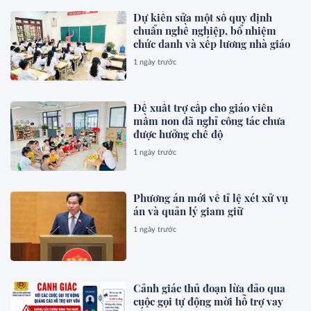
Dự kiến sửa một số quy định
chuẩn nghề nghiệp, bổ nhiệm
chức danh và xếp lương nhà giáo
1 ngày trước
Đề xuất trợ cấp cho giáo viên
mầm non đã nghỉ công tác chưa
được hưởng chế độ
1 ngày trước
Phương án mới về tỉ lệ xét xử vụ
án và quản lý giam giữ
1 ngày trước
Cảnh giác thủ đoạn lừa đảo qua
cuộc gọi tự động mời hỗ trợ vay