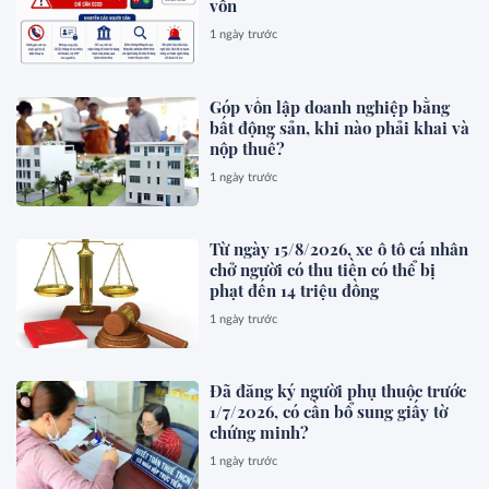
vốn
1 ngày trước
Góp vốn lập doanh nghiệp bằng
bất động sản, khi nào phải khai và
nộp thuế?
1 ngày trước
Từ ngày 15/8/2026, xe ô tô cá nhân
chở người có thu tiền có thể bị
phạt đến 14 triệu đồng
1 ngày trước
Đã đăng ký người phụ thuộc trước
1/7/2026, có cần bổ sung giấy tờ
chứng minh?
1 ngày trước