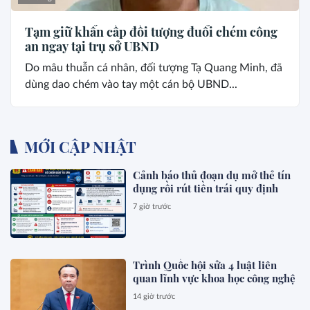
Tạm giữ khẩn cấp đối tượng đuổi chém công
an ngay tại trụ sở UBND
Do mâu thuẫn cá nhân, đối tượng Tạ Quang Minh, đã
dùng dao chém vào tay một cán bộ UBND...
MỚI CẬP NHẬT
Cảnh báo thủ đoạn dụ mở thẻ tín
dụng rồi rút tiền trái quy định
7 giờ trước
Trình Quốc hội sửa 4 luật liên
quan lĩnh vực khoa học công nghệ
14 giờ trước