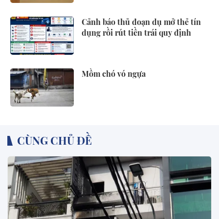
Cảnh báo thủ đoạn dụ mở thẻ tín
dụng rồi rút tiền trái quy định
Mồm chó vó ngựa
CÙNG CHỦ ĐỀ