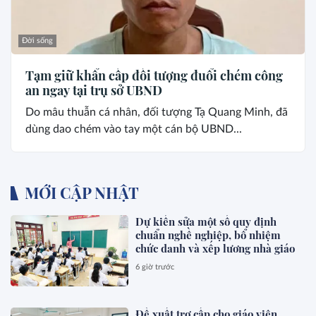
Đời sống
Tạm giữ khẩn cấp đối tượng đuổi chém công
an ngay tại trụ sở UBND
Do mâu thuẫn cá nhân, đối tượng Tạ Quang Minh, đã
dùng dao chém vào tay một cán bộ UBND...
MỚI CẬP NHẬT
Dự kiến sửa một số quy định
chuẩn nghề nghiệp, bổ nhiệm
chức danh và xếp lương nhà giáo
6 giờ trước
Đề xuất trợ cấp cho giáo viên