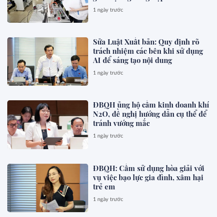
1 ngày trước
Sửa Luật Xuất bản: Quy định rõ
trách nhiệm các bên khi sử dụng
AI để sáng tạo nội dung
1 ngày trước
ĐBQH ủng hộ cấm kinh doanh khí
N2O, đề nghị hướng dẫn cụ thể để
tránh vướng mắc
1 ngày trước
ĐBQH: Cấm sử dụng hòa giải với
vụ việc bạo lực gia đình, xâm hại
trẻ em
1 ngày trước