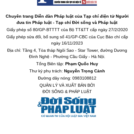
Chuyên trang Diễn đàn Pháp luật của Tạp chí điện tử Người
đưa tin Pháp luật - Tạp chí Đời sống và Pháp luật
Giấy phép số 80/GP-BTTTT của Bộ TT&TT cấp ngày 27/2/2020
Giấy phép sửa đổi, bổ sung số 41/GP-CBC của Cục Báo chí cấp
ngày 16/11/2023
Địa chỉ: Tầng 4, Tòa tháp Ngôi Sao - Star Tower, đường Dương
Đình Nghệ - Phường Cầu Giấy - Hà Nội.
Tổng Biên tập:
Phạm Quốc Huy
Thư ký phụ trách:
Nguyễn Trọng Cảnh
Đường dây nóng: 0983108812
QUẢN LÝ VÀ XUẤT BẢN BỞI
ĐỜI SỐNG & PHÁP LUẬT