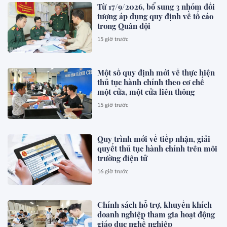
Từ 17/9/2026, bổ sung 3 nhóm đối
tượng áp dụng quy định về tố cáo
trong Quân đội
15 giờ trước
Một số quy định mới về thực hiện
thủ tục hành chính theo cơ chế
một cửa, một cửa liên thông
15 giờ trước
Quy trình mới về tiếp nhận, giải
quyết thủ tục hành chính trên môi
trường điện tử
16 giờ trước
Chính sách hỗ trợ, khuyến khích
doanh nghiệp tham gia hoạt động
giáo dục nghề nghiệp