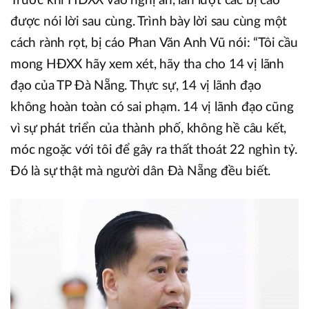
Trước khi HĐXX vào nghị án, lần lượt các bị cáo
được nói lời sau cùng. Trình bày lời sau cùng một
cách rành rọt, bị cáo Phan Văn Anh Vũ nói: “Tôi cầu
mong HĐXX hãy xem xét, hãy tha cho 14 vị lãnh
đạo của TP Đà Nẵng. Thực sự, 14 vị lãnh đạo
không hoàn toàn có sai phạm. 14 vị lãnh đạo cũng
vì sự phát triển của thành phố, không hề câu kết,
móc ngoặc với tôi để gây ra thất thoát 22 nghìn tỷ.
Đó là sự thật mà người dân Đà Nẵng đều biết.