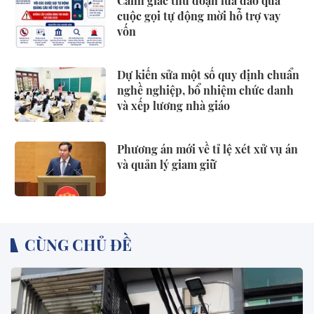
Cảnh giác thủ đoạn lừa đảo qua
cuộc gọi tự động mời hỗ trợ vay
vốn
Dự kiến sửa một số quy định chuẩn
nghề nghiệp, bổ nhiệm chức danh
và xếp lương nhà giáo
Phương án mới về tỉ lệ xét xử vụ án
và quản lý giam giữ
CÙNG CHỦ ĐỀ