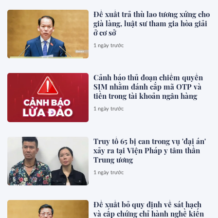
Đề xuất trả thù lao tương xứng cho
già làng, luật sư tham gia hòa giải
ở cơ sở
1 ngày trước
Cảnh báo thủ đoạn chiếm quyền
SIM nhằm đánh cắp mã OTP và
tiền trong tài khoản ngân hàng
1 ngày trước
Truy tố 65 bị can trong vụ 'đại án'
xảy ra tại Viện Pháp y tâm thần
Trung ương
1 ngày trước
Đề xuất bỏ quy định về sát hạch
và cấp chứng chỉ hành nghề kiến