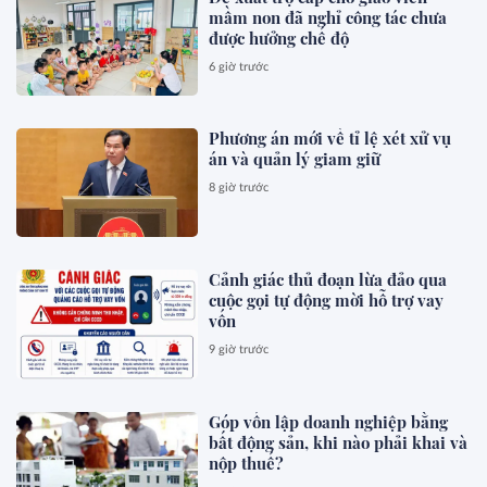
mầm non đã nghỉ công tác chưa
được hưởng chế độ
6 giờ trước
Phương án mới về tỉ lệ xét xử vụ
án và quản lý giam giữ
8 giờ trước
Cảnh giác thủ đoạn lừa đảo qua
cuộc gọi tự động mời hỗ trợ vay
vốn
9 giờ trước
Góp vốn lập doanh nghiệp bằng
bất động sản, khi nào phải khai và
nộp thuế?