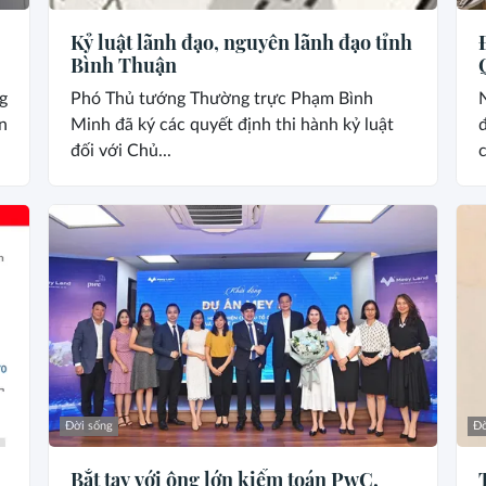
Kỷ luật lãnh đạo, nguyên lãnh đạo tỉnh
Bình Thuận
g
Phó Thủ tướng Thường trực Phạm Bình
n
Minh đã ký các quyết định thi hành kỷ luật
đ
đối với Chủ...
c
Đời sống
Đờ
Bắt tay với ông lớn kiểm toán PwC,