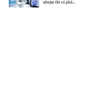
nhuận thì có phải
điều chỉnh vốn
đầu tư?