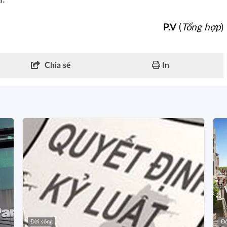
P.V
(
Tổng hợp
)
Chia sẻ
In
Đời sống
Đờ