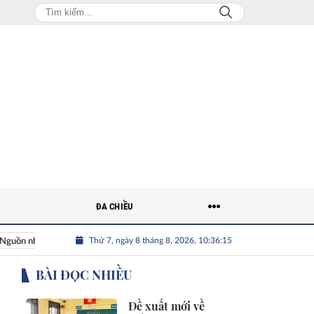
ĐA CHIỀU
Thứ 7, ngày 8 tháng 8, 2026, 10:36:16
hân lực Việt
Nhân tài Việt Nam
Giải bài toán nguồn nhân l
BÀI ĐỌC NHIỀU
Đề xuất mới về