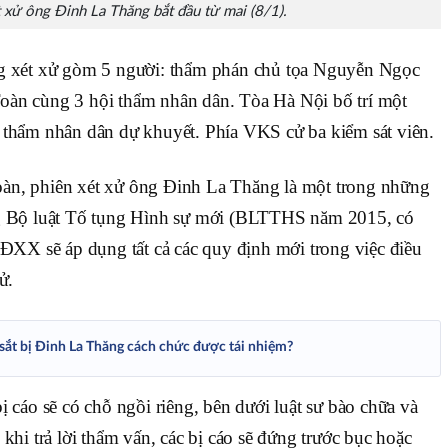
t xử ông Đinh La Thăng bắt đầu từ mai (8/1).
ng xét xử gòm 5 người: thẩm phán chủ tọa Nguyễn Ngọc
oàn cùng 3 hội thẩm nhân dân. Tòa Hà Nội bố trí một
 thẩm nhân dân dự khuyết. Phía VKS cử ba kiểm sát viên.
àn, phiên xét xử ông Đinh La Thăng là một trong những
ng Bộ luật Tố tụng Hình sự mới (BLTTHS năm 2015, có
HĐXX sẽ áp dụng tất cả các quy định mới trong việc điều
ử.
sắt bị Đinh La Thăng cách chức được tái nhiệm?
ị cáo sẽ có chỗ ngồi riêng, bên dưới luật sư bào chữa và
khi trả lời thẩm vấn, các bị cáo sẽ đứng trước bục hoặc