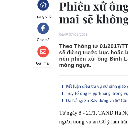
Phiên xử ôn
mai sẽ khôn
Trang chủ
06:49 07/01/2018
Chia sẻ
Theo Thông tư 01/2017/TT 
sẽ đứng trước bục hoặc 
nên phiên xử ông Đinh L
Gửi mail
móng ngựa.
Kết luận điều tra vụ nữ sinh giao 
Truy tố ông Hiệp 'khùng' trong v
Đà Nẵng: Sở Xây dựng và Sở Côn
Từ ngày 8 - 21/1, TAND Hà Nội
người trong vụ án Cố ý làm trá