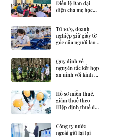
Điều lệ Ban đại
diện cha mẹ học
sinh
Từ 10/9, doanh
nghiệp giữ giấy tờ
gốc của người lao
động có thể bị
phạt 25 triệu đồng
Quy định về
nguyên tắc kết hợp
an ninh với kinh tế
- xã hội
Hồ sơ miễn thuế,
giảm thuế theo
Hiệp định thuế đối
với nhà thầu nước
ngoài
Công ty nước
ngoài giữ lại lợi