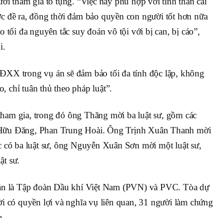
i tham gia tố tụng. “Việc này phù hợp với tinh thần cải
c đề ra, đồng thời đảm bảo quyền con người tốt hơn nữa
 tối đa nguyên tắc suy đoán vô tội với bị can, bị cáo”,
i.
XX trong vụ án sẽ đảm bảo tối đa tính độc lập, không
o, chỉ tuân thủ theo pháp luật”.
 tham gia, trong đó ông Thăng mời ba luật sư, gồm các
Hữu Đăng, Phan Trung Hoài. Ông Trịnh Xuân Thanh mời
 có ba luật sư, ông Nguyễn Xuân Sơn mời một luật sư,
t sư.
án là Tập đoàn Dầu khí Việt Nam (PVN) và PVC. Tòa dự
i có quyền lợi và nghĩa vụ liên quan, 31 người làm chứng
h.