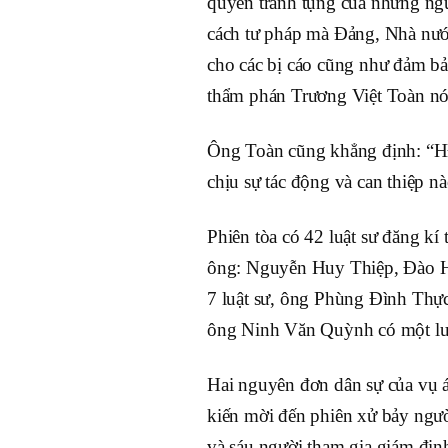
quyền tranh tụng của những ngườ
cách tư pháp mà Đảng, Nhà nướ
cho các bị cáo cũng như đảm bảo
thẩm phán Trương Việt Toàn nó
Ông Toàn cũng khẳng định: “HĐ
chịu sự tác động và can thiệp nà
Phiên tòa có 42 luật sư đăng kí
ông: Nguyễn Huy Thiệp, Đào 
7 luật sư, ông Phùng Đình Thực
ông Ninh Văn Quỳnh có một luậ
Hai nguyên đơn dân sự của vụ 
kiến mời đến phiên xử bảy ngườ
và sáu người tham gia giám địn