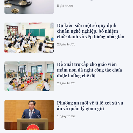
8 giờ trước
Dự kiến sửa một số quy định
chuẩn nghề nghiệp, bổ nhiệm
chức danh và xếp lương nhà giáo
23 giờ trước
Đề xuất trợ cấp cho giáo viên
mầm non đã nghỉ công tác chưa
được hưởng chế độ
23 giờ trước
Phương án mới về tỉ lệ xét xử vụ
án và quản lý giam giữ
1 ngày trước