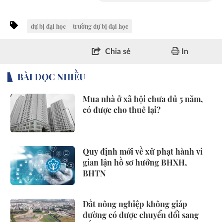
dự bị đại học
trường dự bị đại học
Chia sẻ
In
BÀI ĐỌC NHIỀU
Mua nhà ở xã hội chưa đủ 5 năm,
có được cho thuê lại?
Quy định mới về xử phạt hành vi
gian lận hồ sơ hưởng BHXH,
BHTN
Đất nông nghiệp không giáp
đường có được chuyển đổi sang