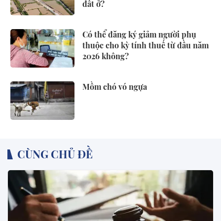
đất ở?
Có thể đăng ký giảm người phụ
thuộc cho kỳ tính thuế từ đầu năm
2026 không?
Mồm chó vó ngựa
CÙNG CHỦ ĐỀ