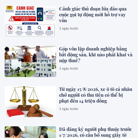
Cảnh giác thủ đoạn lừa đảo qua
cuộc gọi tự động mời hỗ trợ vay
vốn
1 ngày trước
Góp vốn lập doanh nghiệp bằng
bất động sản, khi nào phải khai và
nộp thuế?
1 ngày trước
Từ ngày 15/8/2026, xe ô tô cá nhân
chở người có thu tiền có thể bị
phạt đến 14 triệu đồng
1 ngày trước
Đã đăng ký người phụ thuộc trước
1/7/2026, có cần bổ sung giấy tờ