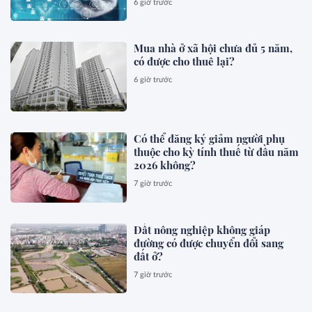
6 giờ trước
Mua nhà ở xã hội chưa đủ 5 năm,
có được cho thuê lại?
6 giờ trước
Có thể đăng ký giảm người phụ
thuộc cho kỳ tính thuế từ đầu năm
2026 không?
7 giờ trước
Đất nông nghiệp không giáp
đường có được chuyển đổi sang
đất ở?
7 giờ trước