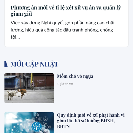
Phương án mới về tỉ lệ xét xử vụ án và quản lý
giam giữ
Việc xây dựng Nghị quyết góp phần nâng cao chất
lượng, hiệu quả cộng tác đấu tranh phòng, chống
tội...
MỚI CẬP NHẬT
Mồm chó vó ngựa
1 giờ trước
Quy định mới về xử phạt hành vi
gian lận hồ sơ hưởng BHXH,
BHTN