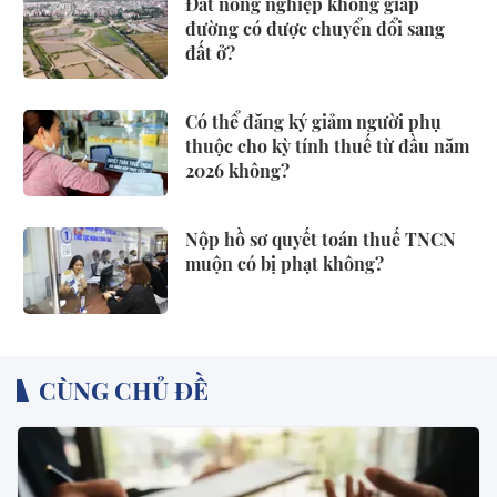
Đất nông nghiệp không giáp
đường có được chuyển đổi sang
đất ở?
Có thể đăng ký giảm người phụ
thuộc cho kỳ tính thuế từ đầu năm
2026 không?
Nộp hồ sơ quyết toán thuế TNCN
muộn có bị phạt không?
CÙNG CHỦ ĐỀ