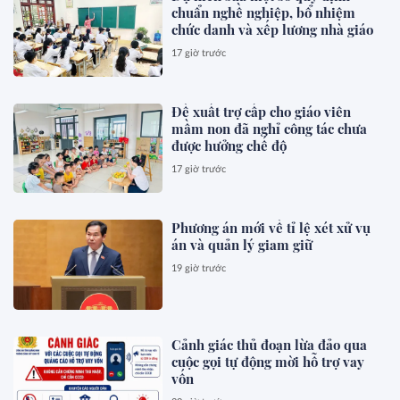
chuẩn nghề nghiệp, bổ nhiệm
chức danh và xếp lương nhà giáo
17 giờ trước
Đề xuất trợ cấp cho giáo viên
mầm non đã nghỉ công tác chưa
được hưởng chế độ
17 giờ trước
Phương án mới về tỉ lệ xét xử vụ
án và quản lý giam giữ
19 giờ trước
Cảnh giác thủ đoạn lừa đảo qua
cuộc gọi tự động mời hỗ trợ vay
vốn