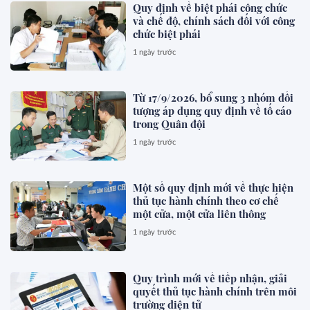
Quy định về biệt phái công chức
và chế độ, chính sách đối với công
chức biệt phái
1 ngày trước
Từ 17/9/2026, bổ sung 3 nhóm đối
tượng áp dụng quy định về tố cáo
trong Quân đội
1 ngày trước
Một số quy định mới về thực hiện
thủ tục hành chính theo cơ chế
một cửa, một cửa liên thông
1 ngày trước
Quy trình mới về tiếp nhận, giải
quyết thủ tục hành chính trên môi
trường điện tử