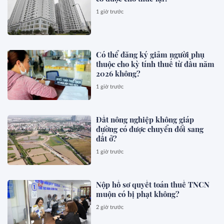
1 giờ trước
Có thể đăng ký giảm người phụ
thuộc cho kỳ tính thuế từ đầu năm
2026 không?
1 giờ trước
Đất nông nghiệp không giáp
đường có được chuyển đổi sang
đất ở?
1 giờ trước
Nộp hồ sơ quyết toán thuế TNCN
muộn có bị phạt không?
2 giờ trước