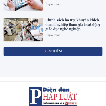
1 ngày trước
Chính sách hỗ trợ, khuyến khích
doanh nghiệp tham gia hoạt động
giáo dục nghề nghiệp
1 ngày trước
XEM THÊM