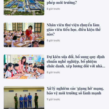
phép môi trường?
8 giờ trước
Nhân viên thư viện chuyển làm
giáo viên tiểu học, điều kiện thế
nào?
8 giờ trước
Dự kiến sửa đổi, bổ sung quy định
chuẩn nghề nghiệp, bổ nhiệm
chức danh, xếp lương đối với nhà
giáo
8 giờ trước
Xử lý nghiêm các 'giang hồ' mạng,
bảo vệ môi trường số lành mạnh
9 giờ trước