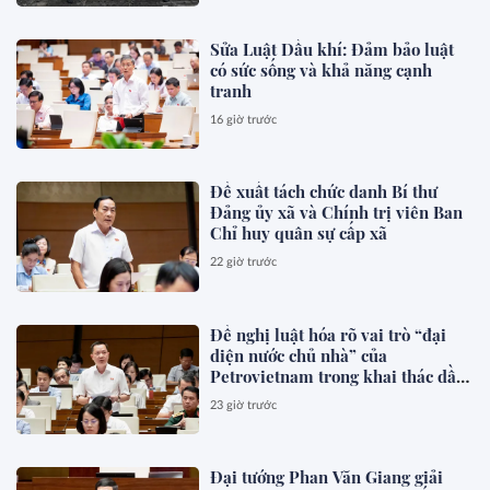
Sửa Luật Dầu khí: Đảm bảo luật
có sức sống và khả năng cạnh
tranh
16 giờ trước
Đề xuất tách chức danh Bí thư
Đảng ủy xã và Chính trị viên Ban
Chỉ huy quân sự cấp xã
22 giờ trước
Đề nghị luật hóa rõ vai trò “đại
diện nước chủ nhà” của
Petrovietnam trong khai thác dầu
khí
23 giờ trước
Đại tướng Phan Văn Giang giải