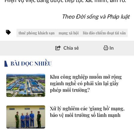
Hiện vụ việc đang được tiếp tục xác minh, làm rõ.
Theo Đời sống và Pháp luật
thuê phòng khách sạn
mạng xã hội
lừa đảo chiếm đoạt tài sản
Chia sẻ
In
BÀI ĐỌC NHIỀU
Khu công nghiệp muốn mở rộng
ngành nghề có phải xin lại giấy
phép môi trường?
Xử lý nghiêm các 'giang hồ' mạng,
bảo vệ môi trường số lành mạnh