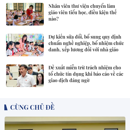
Nhân viên thư viện chuyển làm
giáo viên tiểu học, điều kiện thế
nào?
Dự kiến sửa đổi, bổ sung quy định
chuẩn nghề nghiệp, bổ nhiệm chức
danh, xếp lương đối với nhà giáo
Đề xuất miễn trừ trách nhiệm cho
tổ chức tín dụng khi báo cáo về các
giao dịch đáng ngờ
CÙNG CHỦ ĐỀ