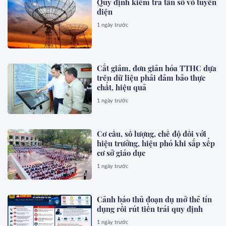
Quy định kiểm tra tần số vô tuyến
điện
1 ngày trước
Cắt giảm, đơn giản hóa TTHC dựa
trên dữ liệu phải đảm bảo thực
chất, hiệu quả
1 ngày trước
Cơ cấu, số lượng, chế độ đối với
hiệu trưởng, hiệu phó khi sắp xếp
cơ sở giáo dục
1 ngày trước
Cảnh báo thủ đoạn dụ mở thẻ tín
dụng rồi rút tiền trái quy định
1 ngày trước