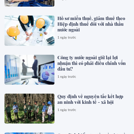
Hồ sơ miễn thuế, giảm thuế theo
Hiệp định thuế đối với nhà thầu
nước ngoài
1 ngày trước
Công ty nước ngoài giữ lại lợi
nhuận thì có phải điều chỉnh vốn
đầu tư?
1 ngày trước
Quy định về nguyên tắc kết hợp
an ninh với kinh tế - xã hội
1 ngày trước