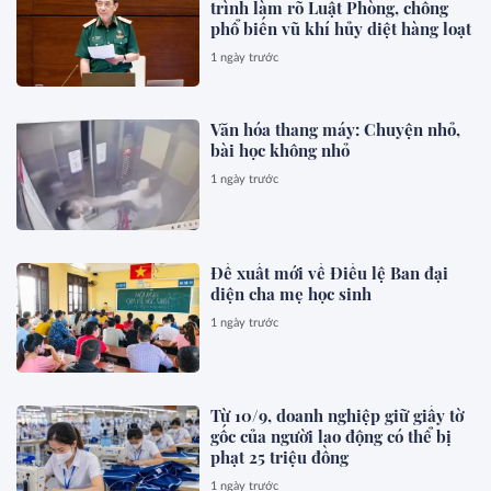
trình làm rõ Luật Phòng, chống
phổ biến vũ khí hủy diệt hàng loạt
1 ngày trước
Văn hóa thang máy: Chuyện nhỏ,
bài học không nhỏ
1 ngày trước
Đề xuất mới về Điều lệ Ban đại
diện cha mẹ học sinh
1 ngày trước
Từ 10/9, doanh nghiệp giữ giấy tờ
gốc của người lao động có thể bị
phạt 25 triệu đồng
1 ngày trước