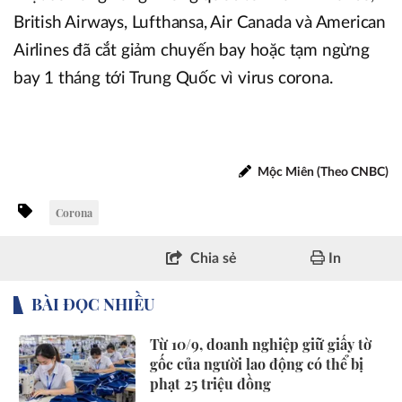
British Airways, Lufthansa, Air Canada và American
Airlines đã cắt giảm chuyến bay hoặc tạm ngừng
bay 1 tháng tới Trung Quốc vì virus corona.
Mộc Miên (Theo CNBC)
Corona
Chia sẻ
In
BÀI ĐỌC NHIỀU
Từ 10/9, doanh nghiệp giữ giấy tờ
gốc của người lao động có thể bị
phạt 25 triệu đồng