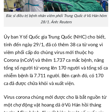
Bác sĩ điều trị bệnh nhân viêm phổi Trung Quốc ở Vũ Hán hôm
28/1. Ảnh: Reuters
Ủy ban Y tế Quốc gia Trung Quốc (NHC) cho biết,
tính đến ngày 29/1, đã có thêm 38 ca tử vong vì
viêm phổi cấp do chủng virus mới thuộc họ
Corona (nCoV) và thêm 1.737 ca mắc bệnh, nâng
tổng số người tử vong lên 170 người và tổng số ca
nhiễm bệnh là 7.711 người. Bên cạnh đó, có 170
ca đã được chữa khỏi và xuất viện.
Virus corona chủng mới được cho là bắt nguồn từ
một chợ động vật hoang dã ở Vũ Hán hồi tháng