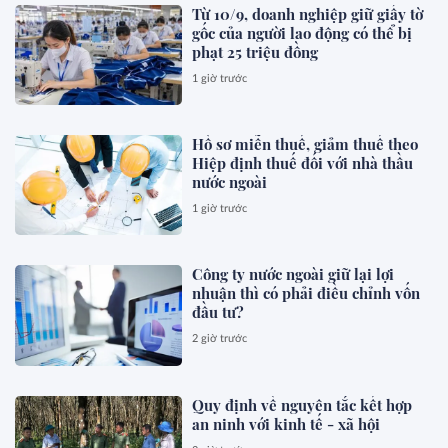
Từ 10/9, doanh nghiệp giữ giấy tờ
gốc của người lao động có thể bị
phạt 25 triệu đồng
1 giờ trước
Hồ sơ miễn thuế, giảm thuế theo
Hiệp định thuế đối với nhà thầu
nước ngoài
1 giờ trước
Công ty nước ngoài giữ lại lợi
nhuận thì có phải điều chỉnh vốn
đầu tư?
2 giờ trước
Quy định về nguyên tắc kết hợp
an ninh với kinh tế - xã hội