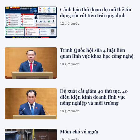
Cảnh báo thủ đoạn dụ mở thẻ tín
dụng rồi rút tiền trái quy định
12 giờ trước
Trình Quốc hội sửa 4 luật liên
quan lĩnh vực khoa học công nghệ
18 giờ trước
Đề xuất cắt giảm 40 thủ tục, 40
điều kiện kinh doanh lĩnh vực
nông nghiệp và môi trường
18 giờ trước
Mồm chó vó ngựa
19 giờ trước