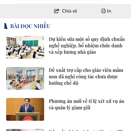
Chia sẻ
In
BÀI ĐỌC NHIỀU
Dự kiến sửa một số quy định chuẩn
nghề nghiệp, bổ nhiệm chức danh
và xếp lương nhà giáo
Đề xuất trợ cấp cho giáo viên mầm
non đã nghỉ công tác chưa được
hưởng chế độ
Phương án mới về tỉ lệ xét xử vụ án
và quản lý giam giữ