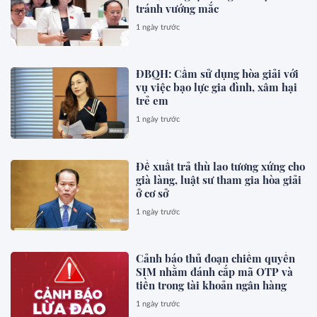
tránh vướng mắc
1 ngày trước
ĐBQH: Cấm sử dụng hòa giải với
vụ việc bạo lực gia đình, xâm hại
trẻ em
1 ngày trước
Đề xuất trả thù lao tương xứng cho
già làng, luật sư tham gia hòa giải
ở cơ sở
1 ngày trước
Cảnh báo thủ đoạn chiếm quyền
SIM nhằm đánh cắp mã OTP và
tiền trong tài khoản ngân hàng
1 ngày trước