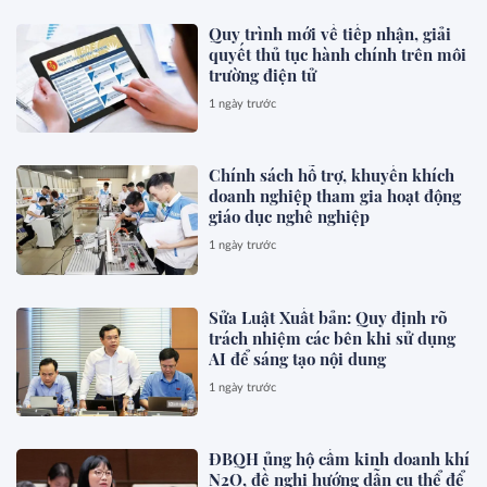
Quy trình mới về tiếp nhận, giải
quyết thủ tục hành chính trên môi
trường điện tử
1 ngày trước
Chính sách hỗ trợ, khuyến khích
doanh nghiệp tham gia hoạt động
giáo dục nghề nghiệp
1 ngày trước
Sửa Luật Xuất bản: Quy định rõ
trách nhiệm các bên khi sử dụng
AI để sáng tạo nội dung
1 ngày trước
ĐBQH ủng hộ cấm kinh doanh khí
N2O, đề nghị hướng dẫn cụ thể để