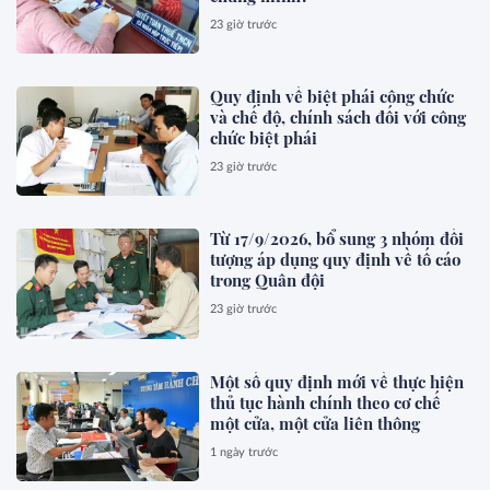
23 giờ trước
Quy định về biệt phái công chức
và chế độ, chính sách đối với công
chức biệt phái
23 giờ trước
Từ 17/9/2026, bổ sung 3 nhóm đối
tượng áp dụng quy định về tố cáo
trong Quân đội
23 giờ trước
Một số quy định mới về thực hiện
thủ tục hành chính theo cơ chế
một cửa, một cửa liên thông
1 ngày trước