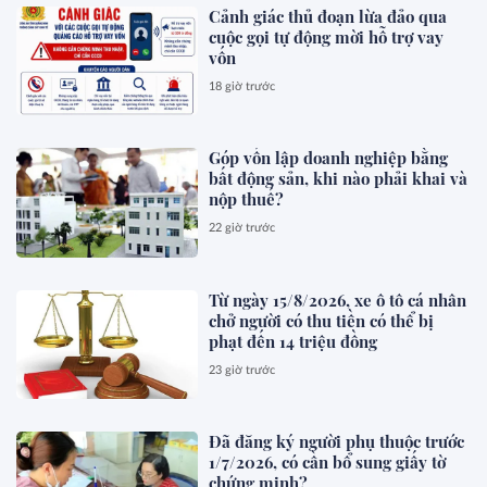
Cảnh giác thủ đoạn lừa đảo qua
cuộc gọi tự động mời hỗ trợ vay
vốn
18 giờ trước
Góp vốn lập doanh nghiệp bằng
bất động sản, khi nào phải khai và
nộp thuế?
22 giờ trước
Từ ngày 15/8/2026, xe ô tô cá nhân
chở người có thu tiền có thể bị
phạt đến 14 triệu đồng
23 giờ trước
Đã đăng ký người phụ thuộc trước
1/7/2026, có cần bổ sung giấy tờ
chứng minh?