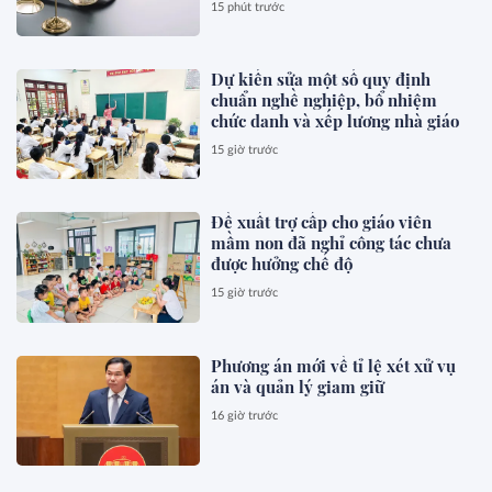
15 phút trước
Dự kiến sửa một số quy định
chuẩn nghề nghiệp, bổ nhiệm
chức danh và xếp lương nhà giáo
15 giờ trước
Đề xuất trợ cấp cho giáo viên
mầm non đã nghỉ công tác chưa
được hưởng chế độ
15 giờ trước
Phương án mới về tỉ lệ xét xử vụ
án và quản lý giam giữ
16 giờ trước