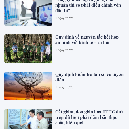
nhuận thì có phải điều chỉnh vốn
đầu tư?
1 ngày trước
Quy định về nguyên tắc kết hợp
an ninh với kinh tế - xã hội
1 ngày trước
Quy định kiểm tra tần số vô tuyến
điện
1 ngày trước
Cắt giảm, đơn giản hóa TTHC dựa
trên dữ liệu phải đảm bảo thực
chất, hiệu quả