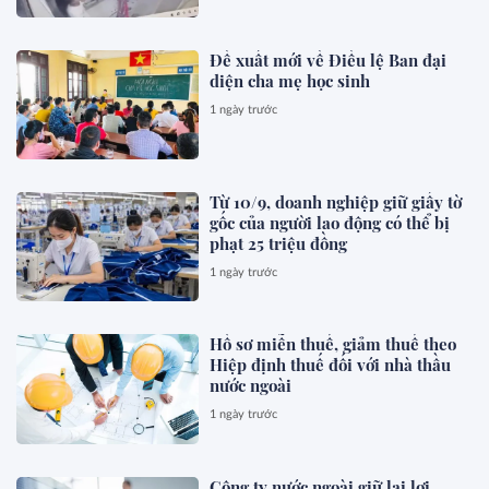
Đề xuất mới về Điều lệ Ban đại
diện cha mẹ học sinh
1 ngày trước
Từ 10/9, doanh nghiệp giữ giấy tờ
gốc của người lao động có thể bị
phạt 25 triệu đồng
1 ngày trước
Hồ sơ miễn thuế, giảm thuế theo
Hiệp định thuế đối với nhà thầu
nước ngoài
1 ngày trước
Công ty nước ngoài giữ lại lợi