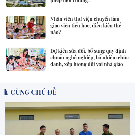
phép môi trường?
Nhân viên thư viện chuyển làm
giáo viên tiểu học, điều kiện thế
nào?
Dự kiến sửa đổi, bổ sung quy định
chuẩn nghề nghiệp, bổ nhiệm chức
danh, xếp lương đối với nhà giáo
CÙNG CHỦ ĐỀ