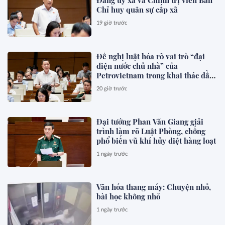
Đảng ủy xã và Chính trị viên Ban
Chỉ huy quân sự cấp xã
19 giờ trước
Đề nghị luật hóa rõ vai trò “đại
diện nước chủ nhà” của
Petrovietnam trong khai thác dầu
khí
20 giờ trước
Đại tướng Phan Văn Giang giải
trình làm rõ Luật Phòng, chống
phổ biến vũ khí hủy diệt hàng loạt
1 ngày trước
Văn hóa thang máy: Chuyện nhỏ,
bài học không nhỏ
1 ngày trước