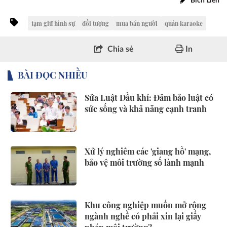
Bích Liên
tạm giữ hình sự
đối tượng
mua bán người
quán karaoke
Chia sẻ
In
BÀI ĐỌC NHIỀU
Sửa Luật Dầu khí: Đảm bảo luật có
sức sống và khả năng cạnh tranh
Xử lý nghiêm các 'giang hồ' mạng,
bảo vệ môi trường số lành mạnh
Khu công nghiệp muốn mở rộng
ngành nghề có phải xin lại giấy