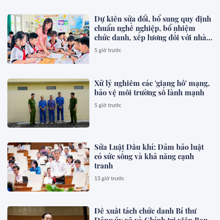
Dự kiến sửa đổi, bổ sung quy định
chuẩn nghề nghiệp, bổ nhiệm
chức danh, xếp lương đối với nhà
giáo
5 giờ trước
Xử lý nghiêm các 'giang hồ' mạng,
bảo vệ môi trường số lành mạnh
5 giờ trước
Sửa Luật Dầu khí: Đảm bảo luật
có sức sống và khả năng cạnh
tranh
13 giờ trước
Đề xuất tách chức danh Bí thư