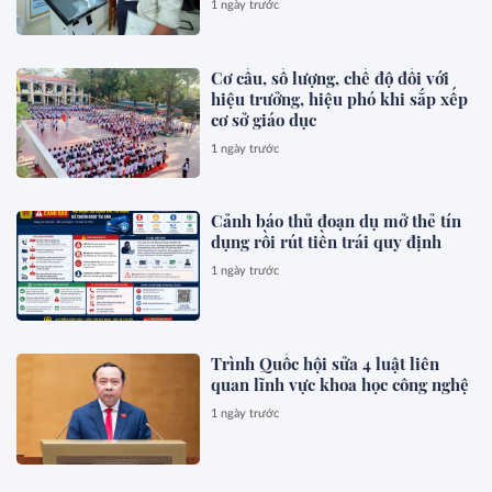
1 ngày trước
Cơ cấu, số lượng, chế độ đối với
hiệu trưởng, hiệu phó khi sắp xếp
cơ sở giáo dục
1 ngày trước
Cảnh báo thủ đoạn dụ mở thẻ tín
dụng rồi rút tiền trái quy định
1 ngày trước
Trình Quốc hội sửa 4 luật liên
quan lĩnh vực khoa học công nghệ
1 ngày trước