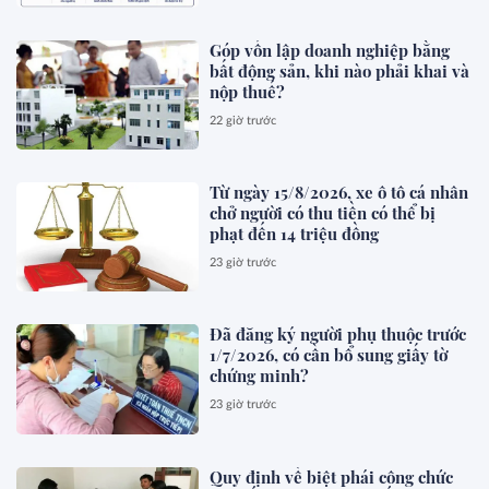
Góp vốn lập doanh nghiệp bằng
bất động sản, khi nào phải khai và
nộp thuế?
22 giờ trước
Từ ngày 15/8/2026, xe ô tô cá nhân
chở người có thu tiền có thể bị
phạt đến 14 triệu đồng
23 giờ trước
Đã đăng ký người phụ thuộc trước
1/7/2026, có cần bổ sung giấy tờ
chứng minh?
23 giờ trước
Quy định về biệt phái công chức