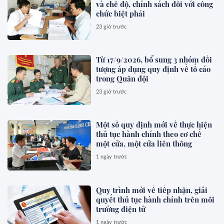
và chế độ, chính sách đối với công
chức biệt phái
23 giờ trước
Từ 17/9/2026, bổ sung 3 nhóm đối
tượng áp dụng quy định về tố cáo
trong Quân đội
23 giờ trước
Một số quy định mới về thực hiện
thủ tục hành chính theo cơ chế
một cửa, một cửa liên thông
1 ngày trước
Quy trình mới về tiếp nhận, giải
quyết thủ tục hành chính trên môi
trường điện tử
1 ngày trước