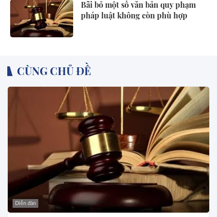
Bãi bỏ một số văn bản quy phạm
pháp luật không còn phù hợp
CÙNG CHỦ ĐỀ
Diễn đàn