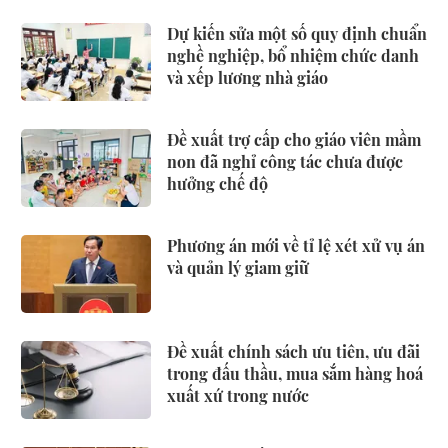
Dự kiến sửa một số quy định chuẩn
nghề nghiệp, bổ nhiệm chức danh
và xếp lương nhà giáo
Đề xuất trợ cấp cho giáo viên mầm
non đã nghỉ công tác chưa được
hưởng chế độ
Phương án mới về tỉ lệ xét xử vụ án
và quản lý giam giữ
Đề xuất chính sách ưu tiên, ưu đãi
trong đấu thầu, mua sắm hàng hoá
xuất xứ trong nước