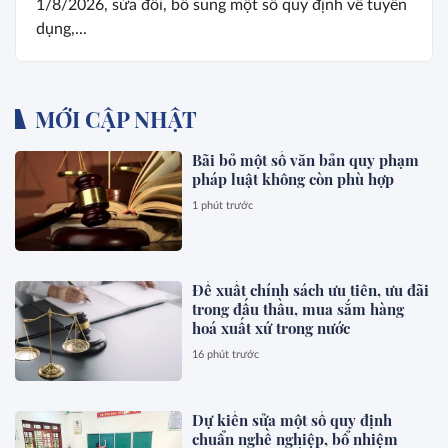
1/8/2026, sửa đổi, bổ sung một số quy định về tuyển
dụng,...
MỚI CẬP NHẬT
Bãi bỏ một số văn bản quy phạm
pháp luật không còn phù hợp
1 phút trước
Đề xuất chính sách ưu tiên, ưu đãi
trong đấu thầu, mua sắm hàng
hoá xuất xứ trong nước
16 phút trước
Dự kiến sửa một số quy định
chuẩn nghề nghiệp, bổ nhiệm