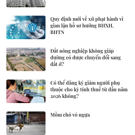
Quy định mới về xử phạt hành vi
gian lận hồ sơ hưởng BHXH,
BHTN
Đất nông nghiệp không giáp
đường có được chuyển đổi sang
đất ở?
Có thể đăng ký giảm người phụ
thuộc cho kỳ tính thuế từ đầu năm
2026 không?
Mồm chó vó ngựa