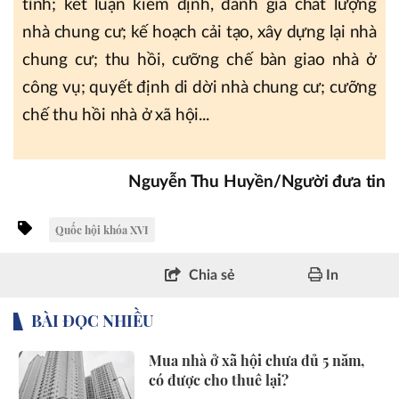
tỉnh; kết luận kiểm định, đánh giá chất lượng
nhà chung cư; kế hoạch cải tạo, xây dựng lại nhà
chung cư; thu hồi, cưỡng chế bàn giao nhà ở
công vụ; quyết định di dời nhà chung cư; cưỡng
chế thu hồi nhà ở xã hội...
Nguyễn Thu Huyền/Người đưa tin
Quốc hội khóa XVI
Chia sẻ
In
BÀI ĐỌC NHIỀU
Mua nhà ở xã hội chưa đủ 5 năm,
có được cho thuê lại?