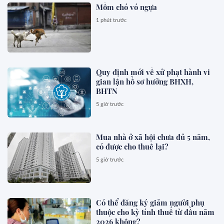
Mồm chó vó ngựa
1 phút trước
Quy định mới về xử phạt hành vi
gian lận hồ sơ hưởng BHXH,
BHTN
5 giờ trước
Mua nhà ở xã hội chưa đủ 5 năm,
có được cho thuê lại?
5 giờ trước
Có thể đăng ký giảm người phụ
thuộc cho kỳ tính thuế từ đầu năm
2026 không?