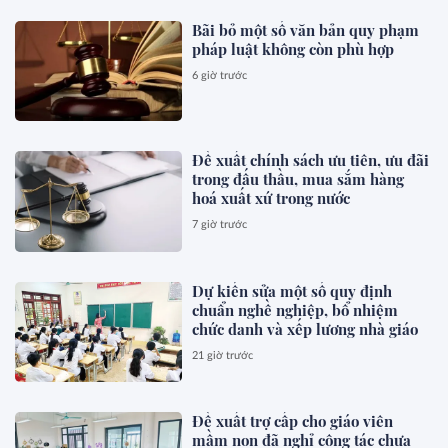
Bãi bỏ một số văn bản quy phạm
pháp luật không còn phù hợp
6 giờ trước
Đề xuất chính sách ưu tiên, ưu đãi
trong đấu thầu, mua sắm hàng
hoá xuất xứ trong nước
7 giờ trước
Dự kiến sửa một số quy định
chuẩn nghề nghiệp, bổ nhiệm
chức danh và xếp lương nhà giáo
21 giờ trước
Đề xuất trợ cấp cho giáo viên
mầm non đã nghỉ công tác chưa