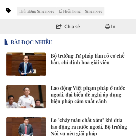
Thủ tướng Singapore
Lý Hiển Long
Singapore
Chia sẻ
In
BÀI ĐỌC NHIỀU
Bộ trưởng Tư pháp làm rõ cơ chế
bầu, chỉ định hoà giải viên
Lao động Việt phạm pháp ở nước
ngoài, đại biểu đề nghị áp dụng
biện pháp cấm xuất cảnh
Lo "chảy máu chất xám" khi đưa
lao động ra nước ngoài, Bộ trưởng
Nội vụ nêu giải pháp