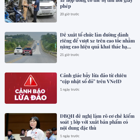
phép
20 giờ trước
Đề xuất tổ chức làn đường dành
riêng để vượt xe trên cao tốc nhằm
nâng cao hiệu quả khai thác hạ
tầng, giảm xung đột giao thông,
21 giờ trước
phòng ngừa tai nạn
Cảnh giác bẫy lừa đảo từ chiêu
“cập nhật sổ đỏ” trên VNeID
1 ngày trước
ĐBQH đề nghị làm rõ cơ chế kiểm
soát 3 lớp với xuất bản phẩm có
nội dung đặc thù
1 ngày trước