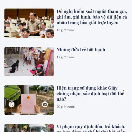
Đề nghị kiểm soát người tham gia,
ghi âm, ghi hình, bảo vệ dữ liệu cá
nhân trong hòa giải trực tuyến
13 giờ trước
Những đứa trẻ bất hạnh
17 giờ trước
Hiện trạng sử dụng khác Giấy
chứng nhận, xác định loại đất thế
nào?
20 giờ trước
Vi phạm quy định đón, trả khách,
xe hợp đồng có thể bị thu hồi giấy