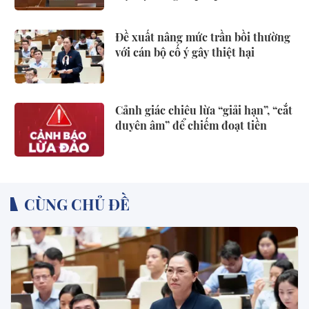
Đề xuất nâng mức trần bồi thường
với cán bộ cố ý gây thiệt hại
Cảnh giác chiêu lừa “giải hạn”, “cắt
duyên âm” để chiếm đoạt tiền
CÙNG CHỦ ĐỀ