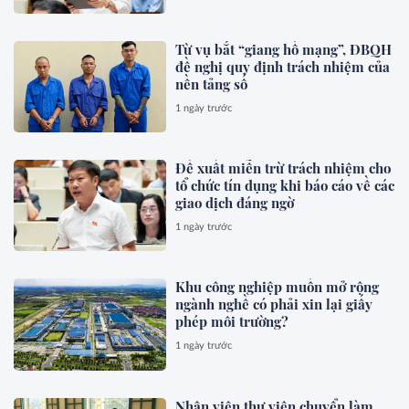
Từ vụ bắt “giang hồ mạng”, ĐBQH
đề nghị quy định trách nhiệm của
nền tảng số
1 ngày trước
Đề xuất miễn trừ trách nhiệm cho
tổ chức tín dụng khi báo cáo về các
giao dịch đáng ngờ
1 ngày trước
Khu công nghiệp muốn mở rộng
ngành nghề có phải xin lại giấy
phép môi trường?
1 ngày trước
Nhân viên thư viện chuyển làm