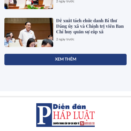
2 ngày trước
Đề xuất tách chức danh Bí thư
Đảng ủy xã và Chính trị viên Ban
Chỉ huy quân sự cấp xã
2 ngày trước
XEM THÊM