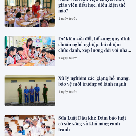
giáo viên tiểu học, điều kiện thế
nào?
1 ngày trước
Dự kiến sửa đổi, bổ sung quy định
chuẩn nghề nghiệp, bổ nhiệm
chức danh, xếp lương đối với nhà
giáo
1 ngày trước
Xử lý nghiêm các 'giang hồ' mạng,
bảo vệ môi trường số lành mạnh
1 ngày trước
Sửa Luật Dầu khí: Đảm bảo luật
có sức sống và khả năng cạnh
tranh