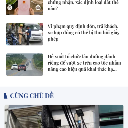
chứng nhận, xác định loại đất thế
nào?
Vi phạm quy định đón, trả khách,
xe hợp đồng có thể bị thu hồi giấy
phép
Đề xuất tổ chức làn đường dành
riêng để vượt xe trên cao tốc nhằm
nâng cao hiệu quả khai thác hạ
tầng, giảm xung đột giao thông,
phòng ngừa tai nạn
CÙNG CHỦ ĐỀ