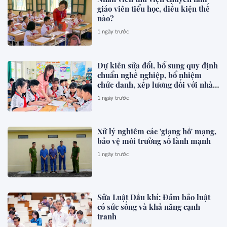
giáo viên tiểu học, điều kiện thế
nào?
1 ngày trước
Dự kiến sửa đổi, bổ sung quy định
chuẩn nghề nghiệp, bổ nhiệm
chức danh, xếp lương đối với nhà
giáo
1 ngày trước
Xử lý nghiêm các 'giang hồ' mạng,
bảo vệ môi trường số lành mạnh
1 ngày trước
Sửa Luật Dầu khí: Đảm bảo luật
có sức sống và khả năng cạnh
tranh