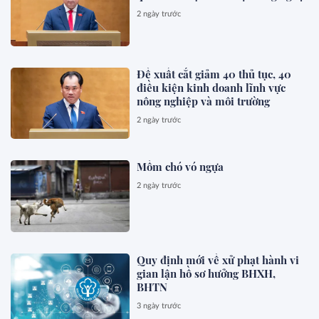
2 ngày trước
Đề xuất cắt giảm 40 thủ tục, 40
điều kiện kinh doanh lĩnh vực
nông nghiệp và môi trường
2 ngày trước
Mồm chó vó ngựa
2 ngày trước
Quy định mới về xử phạt hành vi
gian lận hồ sơ hưởng BHXH,
BHTN
3 ngày trước