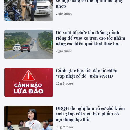
xe hợp đồng có thể bị thu hồi giấy
phép
2 giờ trước
Đề xuất tổ chức làn đường dành
riêng để vượt xe trên cao tốc nhằm
nâng cao hiệu quả khai thác hạ
tầng, giảm xung đột giao thông,
2 giờ trước
phòng ngừa tai nạn
Cảnh giác bẫy lừa đảo từ chiêu
“cập nhật sổ đỏ” trên VNeID
12 giờ trước
ĐBQH đề nghị làm rõ cơ chế kiểm
soát 3 lớp với xuất bản phẩm có
nội dung đặc thù
12 giờ trước