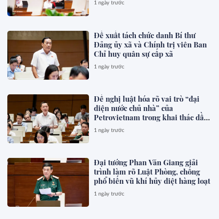
1 ngày trước
Đề xuất tách chức danh Bí thư
Đảng ủy xã và Chính trị viên Ban
Chỉ huy quân sự cấp xã
1 ngày trước
Đề nghị luật hóa rõ vai trò “đại
diện nước chủ nhà” của
Petrovietnam trong khai thác dầu
khí
1 ngày trước
Đại tướng Phan Văn Giang giải
trình làm rõ Luật Phòng, chống
phổ biến vũ khí hủy diệt hàng loạt
1 ngày trước