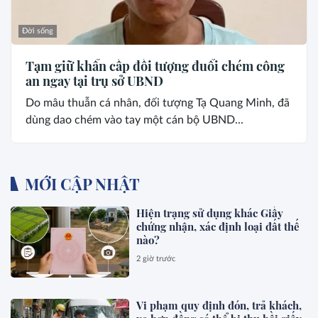
Đời sống
Tạm giữ khẩn cấp đối tượng đuổi chém công
an ngay tại trụ sở UBND
Do mâu thuẫn cá nhân, đối tượng Tạ Quang Minh, đã
dùng dao chém vào tay một cán bộ UBND...
MỚI CẬP NHẬT
Hiện trạng sử dụng khác Giấy
chứng nhận, xác định loại đất thế
nào?
2 giờ trước
Vi phạm quy định đón, trả khách,