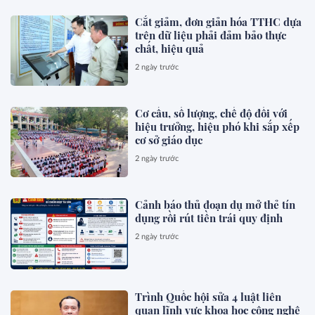
Cắt giảm, đơn giản hóa TTHC dựa
trên dữ liệu phải đảm bảo thực
chất, hiệu quả
2 ngày trước
Cơ cấu, số lượng, chế độ đối với
hiệu trưởng, hiệu phó khi sắp xếp
cơ sở giáo dục
2 ngày trước
Cảnh báo thủ đoạn dụ mở thẻ tín
dụng rồi rút tiền trái quy định
2 ngày trước
Trình Quốc hội sửa 4 luật liên
quan lĩnh vực khoa học công nghệ