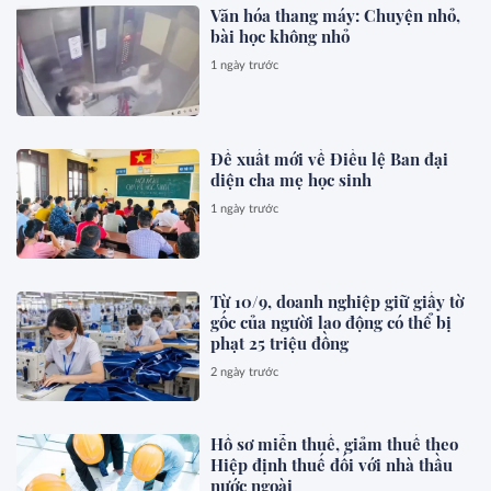
Văn hóa thang máy: Chuyện nhỏ,
bài học không nhỏ
1 ngày trước
Đề xuất mới về Điều lệ Ban đại
diện cha mẹ học sinh
1 ngày trước
Từ 10/9, doanh nghiệp giữ giấy tờ
gốc của người lao động có thể bị
phạt 25 triệu đồng
2 ngày trước
Hồ sơ miễn thuế, giảm thuế theo
Hiệp định thuế đối với nhà thầu
nước ngoài