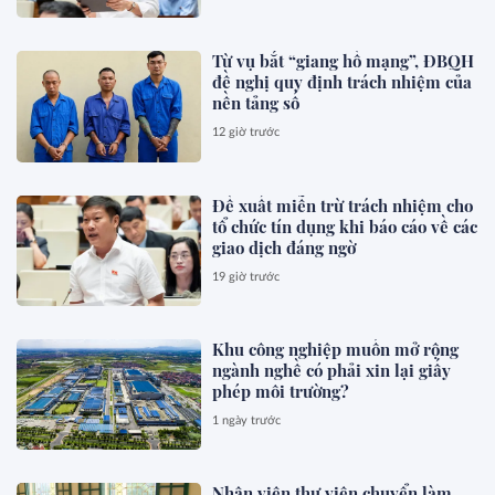
Từ vụ bắt “giang hồ mạng”, ĐBQH
đề nghị quy định trách nhiệm của
nền tảng số
12 giờ trước
Đề xuất miễn trừ trách nhiệm cho
tổ chức tín dụng khi báo cáo về các
giao dịch đáng ngờ
19 giờ trước
Khu công nghiệp muốn mở rộng
ngành nghề có phải xin lại giấy
phép môi trường?
1 ngày trước
Nhân viên thư viện chuyển làm