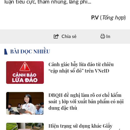
luận tiêu cực, tham nhũng, lãng phí...
P.V
(
Tổng hợp
)
Chia sẻ
In
BÀI ĐỌC NHIỀU
Cảnh giác bẫy lừa đảo từ chiêu
“cập nhật sổ đỏ” trên VNeID
ĐBQH đề nghị làm rõ cơ chế kiểm
soát 3 lớp với xuất bản phẩm có nội
dung đặc thù
Hiện trạng sử dụng khác Giấy