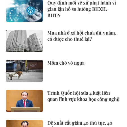
Quy định mới về xử phạt hành vi
gian lận hồ sơ hưởng BHXH,
BHTN
Mua nhà ở xã hội chưa đủ 5 năm,
có được cho thuê lại?
Mồm chó vó ngựa
Trình Quốc hội sửa 4 luật liên
quan lĩnh vực khoa học công nghệ
Đề xuất cắt giảm 40 thủ tục, 40