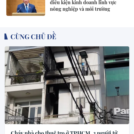
điều kiện kinh doanh lĩnh vực
nông nghiệp và môi trường
CÙNG CHỦ ĐỀ
Đời sống
Cháy nhà cho thuê trọ ở TPHCM, 2 người tử