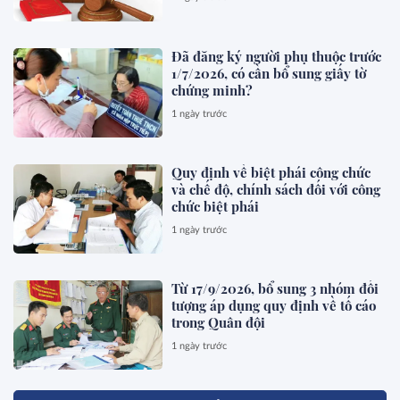
Đã đăng ký người phụ thuộc trước
1/7/2026, có cần bổ sung giấy tờ
chứng minh?
1 ngày trước
Quy định về biệt phái công chức
và chế độ, chính sách đối với công
chức biệt phái
1 ngày trước
Từ 17/9/2026, bổ sung 3 nhóm đối
tượng áp dụng quy định về tố cáo
trong Quân đội
1 ngày trước