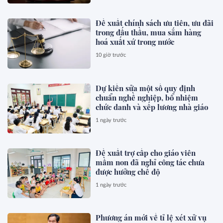
Đề xuất chính sách ưu tiên, ưu đãi
trong đấu thầu, mua sắm hàng
hoá xuất xứ trong nước
10 giờ trước
Dự kiến sửa một số quy định
chuẩn nghề nghiệp, bổ nhiệm
chức danh và xếp lương nhà giáo
1 ngày trước
Đề xuất trợ cấp cho giáo viên
mầm non đã nghỉ công tác chưa
được hưởng chế độ
1 ngày trước
Phương án mới về tỉ lệ xét xử vụ