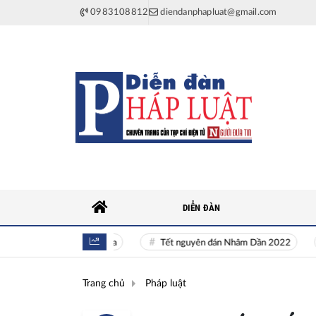
0983108812
diendanphapluat@gmail.com
DIỄN ĐÀN
là nguyên khí Quốc gia
Tết nguyên đán Nhâm Dần 2022
Ngu
Trang chủ
Pháp luật