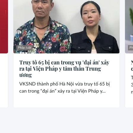
Pháp luật
Ph
Truy tố 65 bị can trong vụ 'đại án' xảy
ra tại Viện Pháp y tâm thần Trung
ương
VKSND thành phố Hà Nội vừa truy tố 65 bị
can trong “đại án” xảy ra tại Viện Pháp y...
n