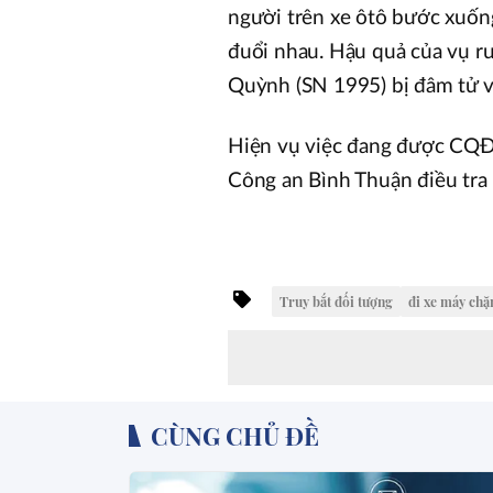
người trên xe ôtô bước xuống
đuổi nhau. Hậu quả của vụ rư
Quỳnh (SN 1995) bị đâm tử 
Hiện vụ việc đang được CQ
Công an Bình Thuận điều tra 
Truy bắt đối tượng
đi xe máy chặ
CÙNG CHỦ ĐỀ