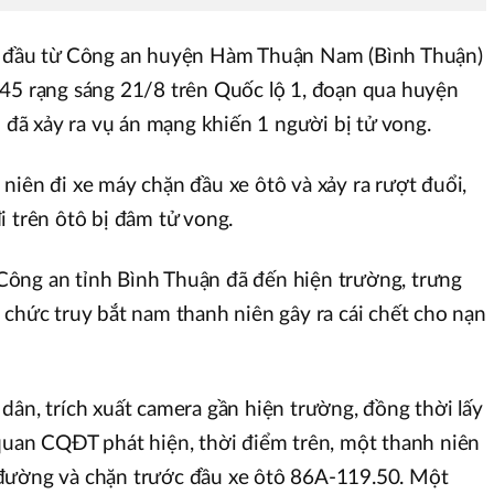
an đầu từ Công an huyện Hàm Thuận Nam (Bình Thuận)
h45 rạng sáng 21/8 trên Quốc lộ 1, đoạn qua huyện
ã xảy ra vụ án mạng khiến 1 người bị tử vong.
niên đi xe máy chặn đầu xe ôtô và xảy ra rượt đuổi,
i trên ôtô bị đâm tử vong.
ông an tỉnh Bình Thuận đã đến hiện trường, trưng
 chức truy bắt nam thanh niên gây ra cái chết cho nạn
dân, trích xuất camera gần hiện trường, đồng thời lấy
quan CQĐT phát hiện, thời điểm trên, một thanh niên
đường và chặn trước đầu xe ôtô 86A-119.50. Một