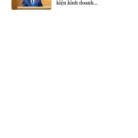
kiện kinh doanh
lĩnh vực nông
nghiệp và môi
trường