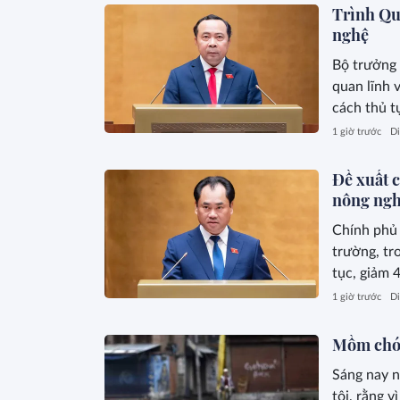
Trình Quố
nghệ
Bộ trưởng 
quan lĩnh 
cách thủ t
1 giờ trước
Di
Đề xuất c
nông ngh
Chính phủ 
trường, tr
tục, giảm 
1 giờ trước
Di
Mồm chó
Sáng nay n
tôi, rằng v