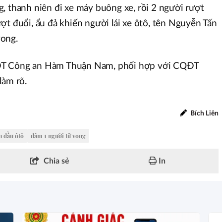
, thanh niên đi xe máy buông xe, rồi 2 người rượt
ợt đuổi, ẩu đả khiến người lái xe ôtô, tên Nguyễn Tấn
vong.
ĐT Công an Hàm Thuận Nam, phối hợp với CQĐT
làm rõ.
Bích Liên
n đầu ôtô
đâm 1 người tử vong
Chia sẻ
In