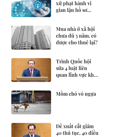
xử phạt hành vi
gian lận hồ sơ
hưởng BHXH,
BHTN
Mua nhà ở xã hội
chưa đủ 5 năm, có
được cho thuê lại?
Trình Quốc hội
sửa 4 luật liên
quan lĩnh vực khoa
học công nghệ
Mồm chó vó ngựa
Đề xuất cắt giảm
40 thủ tục, 40 điều