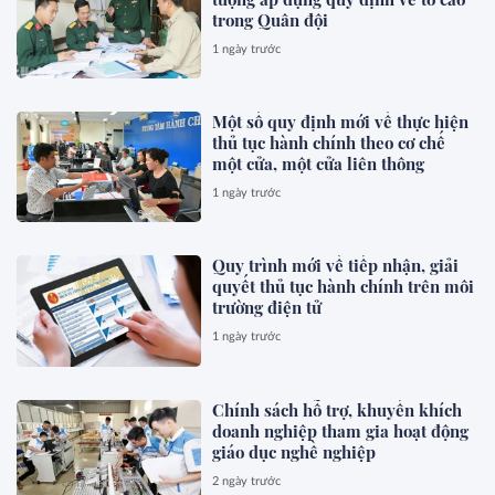
trong Quân đội
1 ngày trước
Một số quy định mới về thực hiện
thủ tục hành chính theo cơ chế
một cửa, một cửa liên thông
1 ngày trước
Quy trình mới về tiếp nhận, giải
quyết thủ tục hành chính trên môi
trường điện tử
1 ngày trước
Chính sách hỗ trợ, khuyến khích
doanh nghiệp tham gia hoạt động
giáo dục nghề nghiệp
2 ngày trước