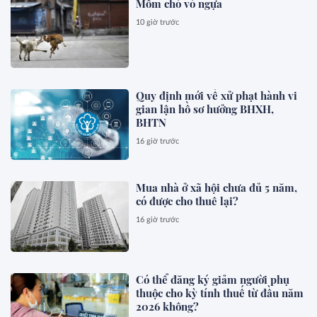
Mồm chó vó ngựa
10 giờ trước
Quy định mới về xử phạt hành vi
gian lận hồ sơ hưởng BHXH,
BHTN
16 giờ trước
Mua nhà ở xã hội chưa đủ 5 năm,
có được cho thuê lại?
16 giờ trước
Có thể đăng ký giảm người phụ
thuộc cho kỳ tính thuế từ đầu năm
2026 không?