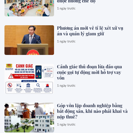
được hưởng chế độ
1 ngày trước
Phương án mới về tỉ lệ xét xử vụ
án và quản lý giam giữ
1 ngày trước
Cảnh giác thủ đoạn lừa đảo qua
cuộc gọi tự động mời hỗ trợ vay
vốn
1 ngày trước
Góp vốn lập doanh nghiệp bằng
bất động sản, khi nào phải khai và
nộp thuế?
1 ngày trước