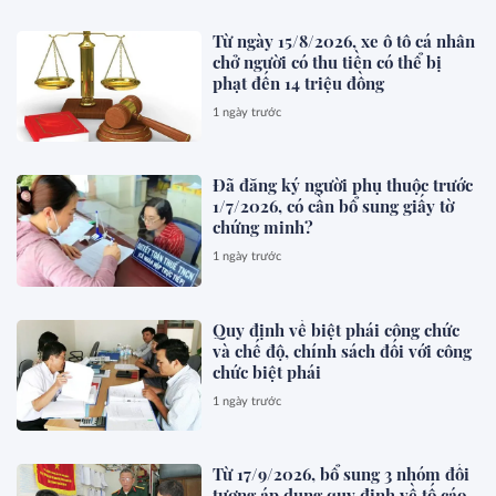
Từ ngày 15/8/2026, xe ô tô cá nhân
chở người có thu tiền có thể bị
phạt đến 14 triệu đồng
1 ngày trước
Đã đăng ký người phụ thuộc trước
1/7/2026, có cần bổ sung giấy tờ
chứng minh?
1 ngày trước
Quy định về biệt phái công chức
và chế độ, chính sách đối với công
chức biệt phái
1 ngày trước
Từ 17/9/2026, bổ sung 3 nhóm đối
tượng áp dụng quy định về tố cáo