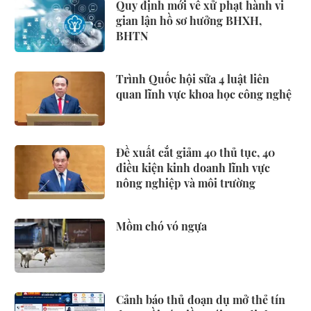
Quy định mới về xử phạt hành vi
gian lận hồ sơ hưởng BHXH,
BHTN
Trình Quốc hội sửa 4 luật liên
quan lĩnh vực khoa học công nghệ
Đề xuất cắt giảm 40 thủ tục, 40
điều kiện kinh doanh lĩnh vực
nông nghiệp và môi trường
Mồm chó vó ngựa
Cảnh báo thủ đoạn dụ mở thẻ tín