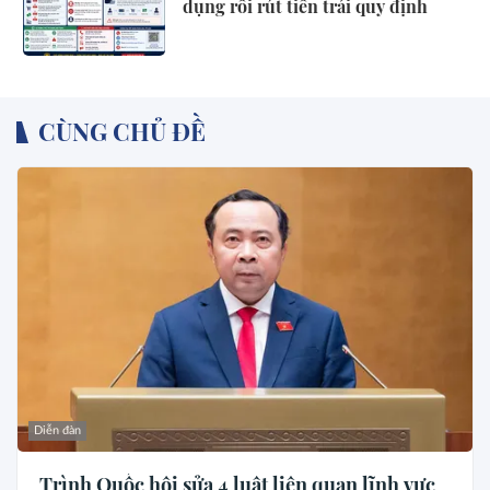
dụng rồi rút tiền trái quy định
CÙNG CHỦ ĐỀ
Diễn đàn
Trình Quốc hội sửa 4 luật liên quan lĩnh vực