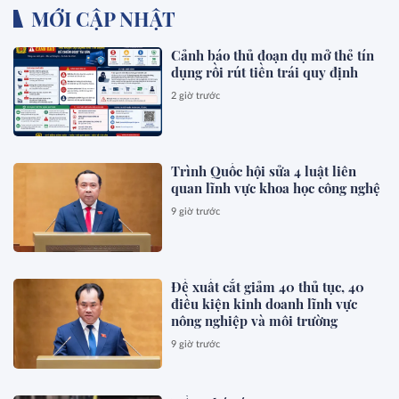
MỚI CẬP NHẬT
Cảnh báo thủ đoạn dụ mở thẻ tín
dụng rồi rút tiền trái quy định
2 giờ trước
Trình Quốc hội sửa 4 luật liên
quan lĩnh vực khoa học công nghệ
9 giờ trước
Đề xuất cắt giảm 40 thủ tục, 40
điều kiện kinh doanh lĩnh vực
nông nghiệp và môi trường
9 giờ trước