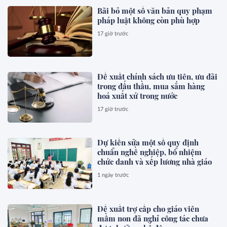
Bãi bỏ một số văn bản quy phạm
pháp luật không còn phù hợp
17 giờ trước
Đề xuất chính sách ưu tiên, ưu đãi
trong đấu thầu, mua sắm hàng
hoá xuất xứ trong nước
17 giờ trước
Dự kiến sửa một số quy định
chuẩn nghề nghiệp, bổ nhiệm
chức danh và xếp lương nhà giáo
1 ngày trước
Đề xuất trợ cấp cho giáo viên
mầm non đã nghỉ công tác chưa