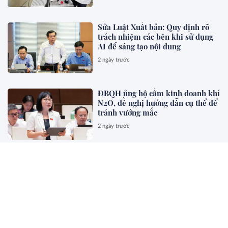
Sửa Luật Xuất bản: Quy định rõ
trách nhiệm các bên khi sử dụng
AI để sáng tạo nội dung
2 ngày trước
ĐBQH ủng hộ cấm kinh doanh khí
N2O, đề nghị hướng dẫn cụ thể để
tránh vướng mắc
2 ngày trước
ĐBQH: Cấm sử dụng hòa giải với
vụ việc bạo lực gia đình, xâm hại
trẻ em
2 ngày trước
Đề xuất trả thù lao tương xứng cho