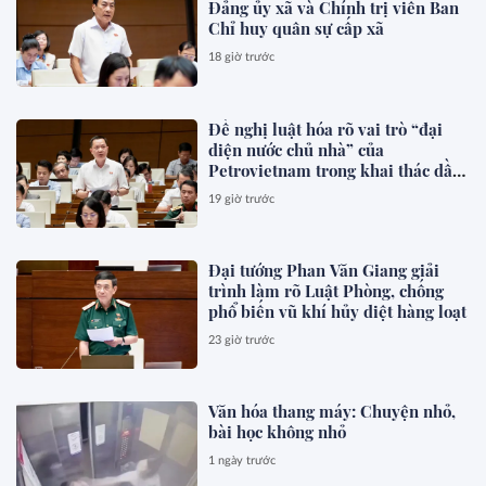
Đảng ủy xã và Chính trị viên Ban
Chỉ huy quân sự cấp xã
18 giờ trước
Đề nghị luật hóa rõ vai trò “đại
diện nước chủ nhà” của
Petrovietnam trong khai thác dầu
khí
19 giờ trước
Đại tướng Phan Văn Giang giải
trình làm rõ Luật Phòng, chống
phổ biến vũ khí hủy diệt hàng loạt
23 giờ trước
Văn hóa thang máy: Chuyện nhỏ,
bài học không nhỏ
1 ngày trước