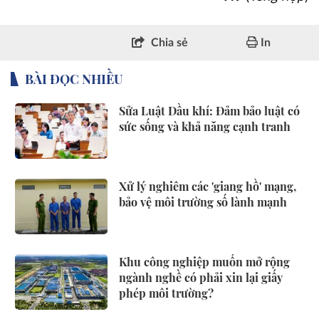
Chia sẻ
In
BÀI ĐỌC NHIỀU
Sửa Luật Dầu khí: Đảm bảo luật có
sức sống và khả năng cạnh tranh
Xử lý nghiêm các 'giang hồ' mạng,
bảo vệ môi trường số lành mạnh
Khu công nghiệp muốn mở rộng
ngành nghề có phải xin lại giấy
phép môi trường?