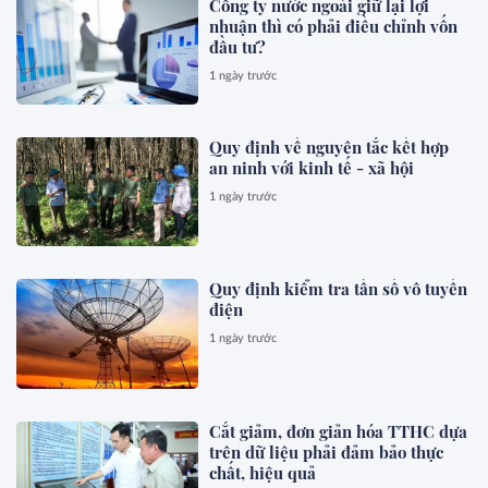
Công ty nước ngoài giữ lại lợi
nhuận thì có phải điều chỉnh vốn
đầu tư?
1 ngày trước
Quy định về nguyên tắc kết hợp
an ninh với kinh tế - xã hội
1 ngày trước
Quy định kiểm tra tần số vô tuyến
điện
1 ngày trước
Cắt giảm, đơn giản hóa TTHC dựa
trên dữ liệu phải đảm bảo thực
chất, hiệu quả