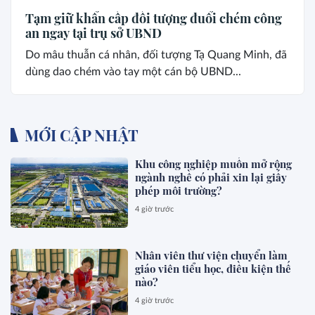
Tạm giữ khẩn cấp đối tượng đuổi chém công
an ngay tại trụ sở UBND
Do mâu thuẫn cá nhân, đối tượng Tạ Quang Minh, đã
dùng dao chém vào tay một cán bộ UBND...
MỚI CẬP NHẬT
Khu công nghiệp muốn mở rộng
ngành nghề có phải xin lại giấy
phép môi trường?
4 giờ trước
Nhân viên thư viện chuyển làm
giáo viên tiểu học, điều kiện thế
nào?
4 giờ trước