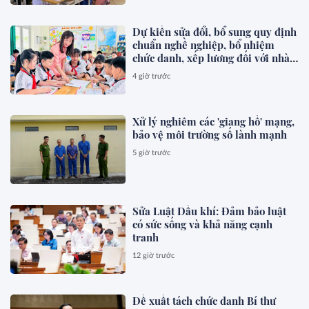
Dự kiến sửa đổi, bổ sung quy định
chuẩn nghề nghiệp, bổ nhiệm
chức danh, xếp lương đối với nhà
giáo
4 giờ trước
Xử lý nghiêm các 'giang hồ' mạng,
bảo vệ môi trường số lành mạnh
5 giờ trước
Sửa Luật Dầu khí: Đảm bảo luật
có sức sống và khả năng cạnh
tranh
12 giờ trước
Đề xuất tách chức danh Bí thư