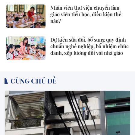
Nhân viên thư viện chuyển làm
giáo viên tiểu học, điều kiện thế
nào?
Dự kiến sửa đổi, bổ sung quy định
chuẩn nghề nghiệp, bổ nhiệm chức
danh, xếp lương đối với nhà giáo
CÙNG CHỦ ĐỀ