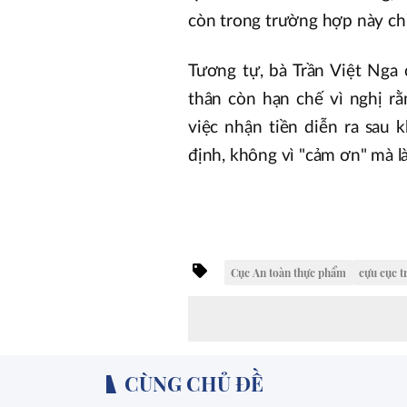
còn trong trường hợp này ch
Tương tự, bà Trần Việt Nga
thân còn hạn chế vì nghị r
việc nhận tiền diễn ra sau
định, không vì "cảm ơn" mà là
Cục An toàn thực phẩm
cựu cục t
CÙNG CHỦ ĐỀ