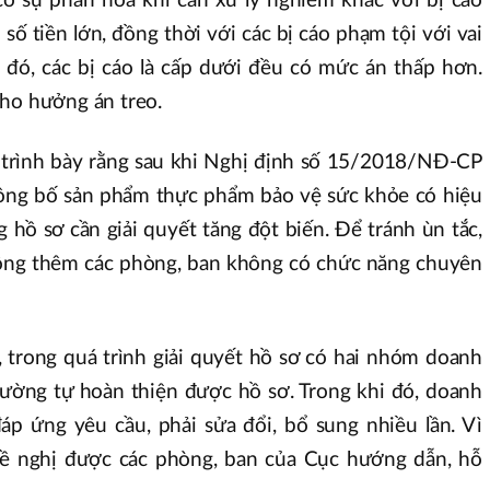
ó sự phân hóa khi cần xử lý nghiêm khắc với bị cáo
số tiền lớn, đồng thời với các bị cáo phạm tội với vai
o đó, các bị cáo là cấp dưới đều có mức án thấp hơn.
cho hưởng án treo.
trình bày rằng sau khi Nghị định số 15/2018/NĐ-CP
công bố sản phẩm thực phẩm bảo vệ sức khỏe có hiệu
g hồ sơ cần giải quyết tăng đột biến. Để tránh ùn tắc,
ộng thêm các phòng, ban không có chức năng chuyên
, trong quá trình giải quyết hồ sơ có hai nhóm doanh
ường tự hoàn thiện được hồ sơ. Trong khi đó, doanh
p ứng yêu cầu, phải sửa đổi, bổ sung nhiều lần. Vì
đề nghị được các phòng, ban của Cục hướng dẫn, hỗ