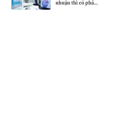
nhuận thì có phải
điều chỉnh vốn
đầu tư?