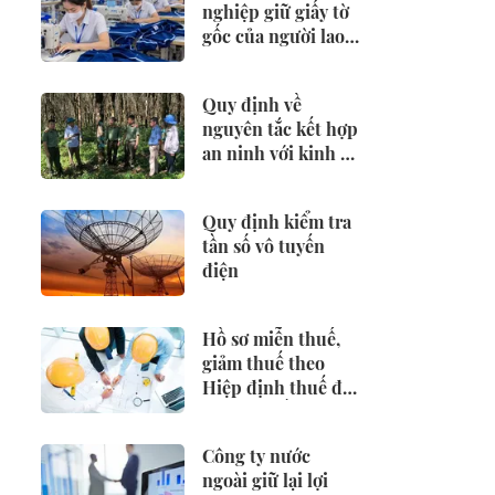
nghiệp giữ giấy tờ
gốc của người lao
động có thể bị
phạt 25 triệu đồng
Quy định về
nguyên tắc kết hợp
an ninh với kinh tế
- xã hội
Quy định kiểm tra
tần số vô tuyến
điện
Hồ sơ miễn thuế,
giảm thuế theo
Hiệp định thuế đối
với nhà thầu nước
ngoài
Công ty nước
ngoài giữ lại lợi