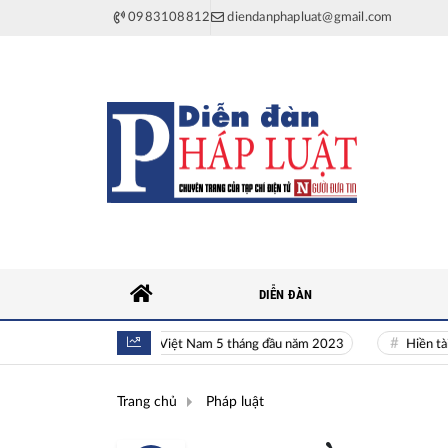
0983108812
diendanphapluat@gmail.com
DIỄN ĐÀN
Toàn cảnh kinh tế Việt Nam 5 tháng đầu năm 2023
Hiền tài là ngu
Trang chủ
Pháp luật