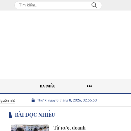
ĐA CHIỀU
Thứ 7, ngày 8 tháng 8, 2026, 02:56:54
ân lực Việt
Nhân tài Việt Nam
Giải bài toán nguồn nhân lự
BÀI ĐỌC NHIỀU
Từ 10/9, doanh