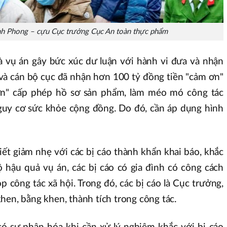
h Phong – cựu Cục trưởng Cục An toàn thực phẩm
là vụ án gây bức xúc dư luận với hành vi đưa và nhận
o và cán bộ cục đã nhận hơn 100 tỷ đồng tiền "cảm ơn"
ơn" cấp phép hồ sơ sản phẩm, làm méo mó công tác
guy cơ sức khỏe cộng đồng. Do đó, cần áp dụng hình
iết giảm nhẹ với các bị cáo thành khẩn khai báo, khắc
hậu quả vụ án, các bị cáo có gia đình có công cách
 công tác xã hội. Trong đó, các bị cáo là Cục trưởng,
hen, bằng khen, thành tích trong công tác.