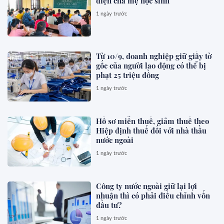
diện cha mẹ học sinh
1 ngày trước
Từ 10/9, doanh nghiệp giữ giấy tờ
gốc của người lao động có thể bị
phạt 25 triệu đồng
1 ngày trước
Hồ sơ miễn thuế, giảm thuế theo
Hiệp định thuế đối với nhà thầu
nước ngoài
1 ngày trước
Công ty nước ngoài giữ lại lợi
nhuận thì có phải điều chỉnh vốn
đầu tư?
1 ngày trước