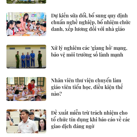
Dự kiến sửa đổi, bổ sung quy định
chuẩn nghề nghiệp, bổ nhiệm chức
danh, xếp lương đối với nhà giáo
Xử lý nghiêm các 'giang hồ' mạng,
bảo vệ môi trường số lành mạnh
Nhân viên thư viện chuyển làm
giáo viên tiểu học, điều kiện thế
nào?
Đề xuất miễn trừ trách nhiệm cho
tổ chức tín dụng khi báo cáo về các
giao dịch đáng ngờ