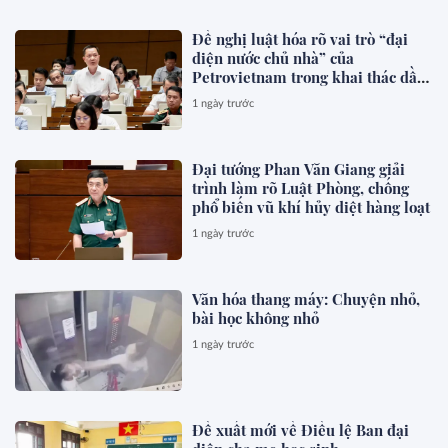
Đề nghị luật hóa rõ vai trò “đại
diện nước chủ nhà” của
Petrovietnam trong khai thác dầu
khí
1 ngày trước
Đại tướng Phan Văn Giang giải
trình làm rõ Luật Phòng, chống
phổ biến vũ khí hủy diệt hàng loạt
1 ngày trước
Văn hóa thang máy: Chuyện nhỏ,
bài học không nhỏ
1 ngày trước
Đề xuất mới về Điều lệ Ban đại