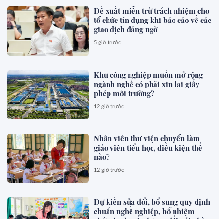
Đề xuất miễn trừ trách nhiệm cho
tổ chức tín dụng khi báo cáo về các
giao dịch đáng ngờ
5 giờ trước
Khu công nghiệp muốn mở rộng
ngành nghề có phải xin lại giấy
phép môi trường?
12 giờ trước
Nhân viên thư viện chuyển làm
giáo viên tiểu học, điều kiện thế
nào?
12 giờ trước
Dự kiến sửa đổi, bổ sung quy định
chuẩn nghề nghiệp, bổ nhiệm