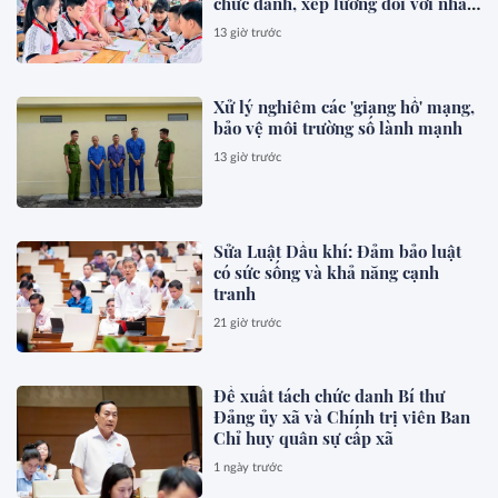
chức danh, xếp lương đối với nhà
giáo
13 giờ trước
Xử lý nghiêm các 'giang hồ' mạng,
bảo vệ môi trường số lành mạnh
13 giờ trước
Sửa Luật Dầu khí: Đảm bảo luật
có sức sống và khả năng cạnh
tranh
21 giờ trước
Đề xuất tách chức danh Bí thư
Đảng ủy xã và Chính trị viên Ban
Chỉ huy quân sự cấp xã
1 ngày trước