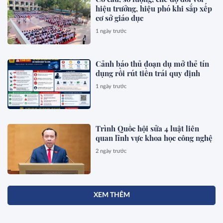
hiệu trưởng, hiệu phó khi sắp xếp
cơ sở giáo dục
1 ngày trước
Cảnh báo thủ đoạn dụ mở thẻ tín
dụng rồi rút tiền trái quy định
1 ngày trước
Trình Quốc hội sửa 4 luật liên
quan lĩnh vực khoa học công nghệ
2 ngày trước
XEM THÊM