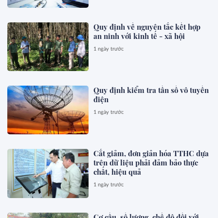
Quy định về nguyên tắc kết hợp
an ninh với kinh tế - xã hội
1 ngày trước
Quy định kiểm tra tần số vô tuyến
điện
1 ngày trước
Cắt giảm, đơn giản hóa TTHC dựa
trên dữ liệu phải đảm bảo thực
chất, hiệu quả
1 ngày trước
Cơ cấu, số lượng, chế độ đối với