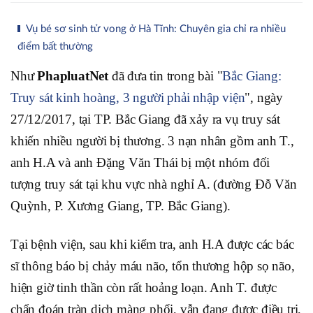
Vụ bé sơ sinh tử vong ở Hà Tĩnh: Chuyên gia chỉ ra nhiều
điểm bất thường
Như
PhapluatNet
đã đưa tin trong bài "
Bắc Giang:
Truy sát kinh hoàng, 3 người phải nhập viện
", ngày
27/12/2017, tại TP. Bắc Giang đã xảy ra vụ truy sát
khiến nhiều người bị thương. 3 nạn nhân gồm anh T.,
anh H.A và anh Đặng Văn Thái bị một nhóm đối
tượng truy sát tại khu vực nhà nghỉ A. (đường Đỗ Văn
Quỳnh, P. Xương Giang, TP. Bắc Giang).
Tại bệnh viện, sau khi kiểm tra, anh H.A được các bác
sĩ thông báo bị chảy máu não, tổn thương hộp sọ não,
hiện giờ tinh thần còn rất hoảng loạn. Anh T. được
chẩn đoán tràn dịch màng phổi, vẫn đang được điều trị,