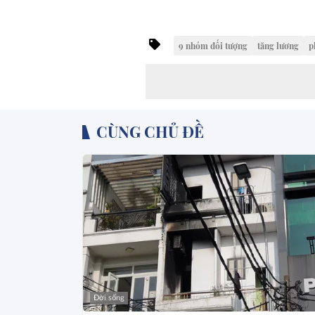
9 nhóm đối tượng
tăng lương
p
CÙNG CHỦ ĐỀ
Đời sống