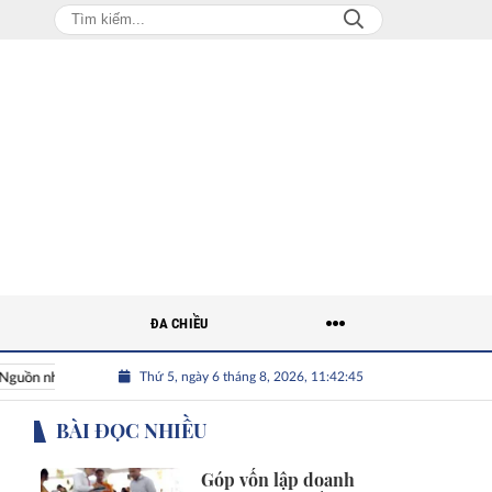
ĐA CHIỀU
Thứ 5, ngày 6 tháng 8, 2026, 11:42:46
hân lực Việt
Nhân tài Việt Nam
Giải bài toán nguồn nhân l
BÀI ĐỌC NHIỀU
Góp vốn lập doanh