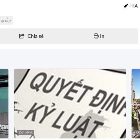
H.A
hụ cấp
Chia sẻ
In
Đời sống
Đờ